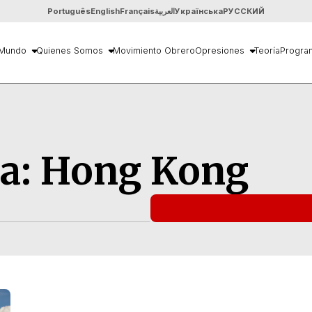
Português
English
Français
العربية
Українська
РУССКИЙ
Mundo
Quienes Somos
Movimiento Obrero
Opresiones
Teoría
Progra
ra:
Hong Kong