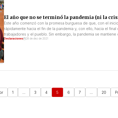
El año que no se terminó la pandemia (ni la cri
Este año comenzó con la promesa burguesa de que, con el inici
rápidamente hacia el fin de la pandemia y, con ello, hacia el fina
trabajadores y el pueblo. Sin embargo, la pandemia se mantiene 
Declaraciones
28 de dez de 2021
or
1
…
3
4
5
6
7
…
20
P