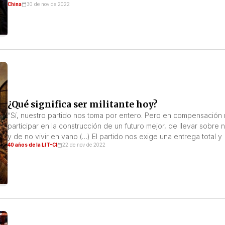
China
30 de nov de 2022
¿Qué significa ser militante hoy?
“Sí, nuestro partido nos toma por entero. Pero en compensación n
participar en la construcción de un futuro mejor, de llevar sobre
y de no vivir en vano (…) El partido nos exige una entrega total y 
40 años de la LIT-CI
22 de nov de 2022