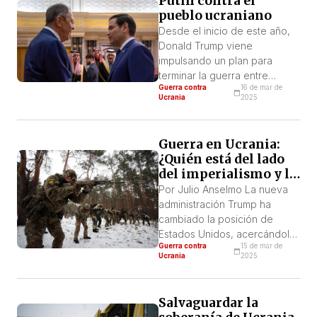
Putin contra el
Netanyahu rompe el acuerdo
pueblo ucraniano
de cesar fuego en Gaza,
retomando el genocidio.
Desde el inicio de este año,
Trump quiere imponer un
Donald Trump viene
“acuerdo” en Ucrania que
impulsando un plan para
significa su capitulación […]
terminar la guerra entre
Guerra contra
16 de mar de
Ucrania y Rusia. Trump
Ucrania
2025
propuso una “hoja de ruta”
que incluye, como punto
esencial, una reunión entre él
Guerra en Ucrania:
y Putin para acordar los
¿Quién está del lado
pasos a seguir hasta la firma
del imperialismo y la
de “la paz” y una tregua de
burguesía?
Por Julio Anselmo La nueva
30 días […]
administración Trump ha
cambiado la posición de
Estados Unidos, acercándolo
Guerra contra
15 de mar de
a los intereses rusos en
Ucrania
2025
Ucrania. Las escenas del
presidente ucraniano,
Volodymyr Zelensky,
Salvaguardar la
humillado en la Casa Blanca,