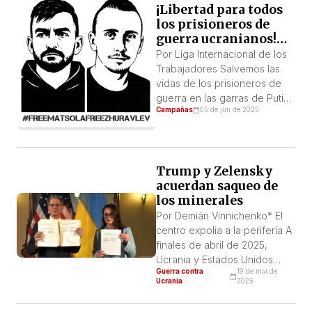
¡Libertad para todos
televisivo y un extenso
los prisioneros de
artículo a analizar la
guerra ucranianos!
propuesta de Donald Trump a
¡Libertad a Denys
Vladimir Putin de establecer
Por Liga Internacional de los
Matsola y Vladislav
un “acuerdo de paz” que
Trabajadores Salvemos las
Zhuravlev!
ponga fin a la guerra entre
vidas de los prisioneros de
Ucrania y […]
guerra en las garras de Putin
Campañas
05 de jun de 2025
Durante la agresión
imperialista rusa contra
Ucrania, las tropas invasoras
capturaron miles de
Trump y Zelensky
prisioneros de guerra de las
acuerdan saqueo de
fuerzas ucranianas. Muchos
los minerales
más miles de soldados de la
Federación Rusa, FR –tanto
Por Demián Vinnichenko* El
rusos como extranjeros– se
centro expolia a la periferia A
entregaron […]
finales de abril de 2025,
Ucrania y Estados Unidos
Guerra contra
19 de mai de
firmaron un “Acuerdo de
Ucrania
2025
cooperación en la extracción
de minerales”. Formalmente,