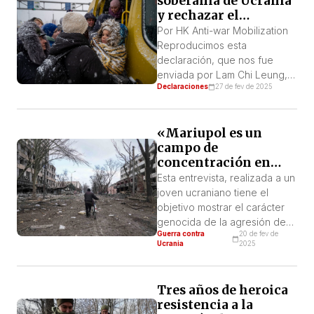
soberanía de Ucrania
así como las exigencias de
y rechazar el
que acepte anexiones
oportunismo
Por HK Anti-war Mobilization
territoriales y someta a
explotador
Reproducimos esta
Ucrania a la presión rusa, son
declaración, que nos fue
una prueba inequívoca de […]
enviada por Lam Chi Leung,
Declaraciones
27 de fev de 2025
miembro de la plataforma anti
guerra de Hong Kong.
Estimados ciudadanos, somos
«Mariupol es un
un grupo de ciudadanos de
campo de
Hong Kong que nos
concentración en
movilizamos para oponernos
forma de ciudad»
a la guerra. Hoy tomamos una
Esta entrevista, realizada a un
posición para salvaguardar la
joven ucraniano tiene el
soberanía ucraniana y
objetivo mostrar el carácter
rechazar el oportunismo […]
genocida de la agresión de
Guerra contra
20 de fev de
Putin en Ucrania, a través del
Ucrania
2025
testimonio vivo de un
adolescente de la ciudad de
Mariupol, que desde su
Tres años de heroica
infancia creció y sufrió la
resistencia a la
perversa represión del