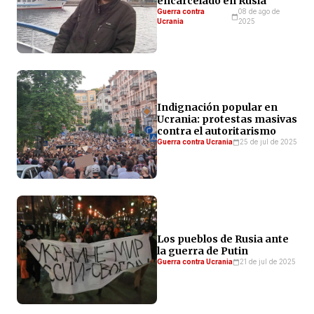
encarcelado en Rusia
Guerra contra
08 de ago de
Ucrania
2025
Indignación popular en
Ucrania: protestas masivas
contra el autoritarismo
Guerra contra Ucrania
25 de jul de 2025
Los pueblos de Rusia ante
la guerra de Putin
Guerra contra Ucrania
21 de jul de 2025