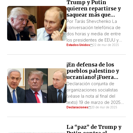
Trump y Putin
Putin para, mediante el más vil
quieren repartirse y
chantaje, forzar la
saquear más que
capitulación del gobierno
Ucrania
ucraniano y sellar un acuerdo
Por Tarás Shevchenko La
colonial en el que Putin […]
conversación telefónica de
dos horas y media de entre
los presidentes de EEUU y
Estados Unidos
22 de mar de 2025
Rusia, según la colosal
difusión mediática, fue “la más
prolongada de la historia de
¡En defensa de los
las relaciones entre las dos
pueblos palestino y
potencias”. ¿Alguien cree que
ucraniano! ¡Fuera
el contenido esencial de esa
Trump, Putin y
extensa conversación entre
Declaración conjunta de
Netanyahu de
esos dos genocidas fue la
organizaciones socialistas
Ucrania y Palestina!
“paz […]
(véase la nota al final del
texto) 19 de marzo de 2025
Declaraciones
20 de mar de 2025
1. Los pueblos ucraniano
y palestino están siendo
atacados ferozmente por
La “paz” de Trump y
Trump, Putin y Netanyahu.