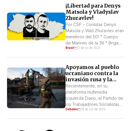
¡Libertad para Denys
Matsola y Vladyslav
Zhuravlev!
Por CSP – Conlutas Denys
Matsola y Vlad Zhuravlev eran
miembros del 501 ° Cuerpo
de Marines de la 36 ° Brigada
Brasil
12 de jul de 2025
Naval de Ucrania que
participó en la defensa de
Mariupol, primero en la planta
Apoyamos al pueblo
de Ilich y luego en la planta
ucraniano contra la
de acero de Azovstal,
invasión rusa y la
cuando Putin lanzó su
colonización yanqui
invasión de Ucrania en […]
Recientemente, en su
plataforma multimedia
Izquierda Diario, el Partido de
los Trabajadores Socialistas-
Debates
28 de jun de 2025
PTS, de Argentina, y su
organización internacional (la
Fracción Trotskista-FT)
dedicó un programa