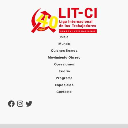
En una semana, las […]
Inicio
Mundo
Quienes Somos
Movimiento Obrero
Opresiones
Teoría
Programa
Especiales
Contacto