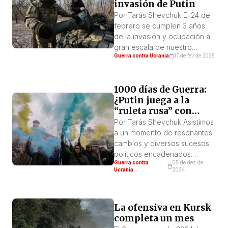
invasión de Putin
llamado “mundo ruso”. Y
Por Tarás Shevchuk El 24 de
además, alertar que el
febrero se cumplen 3 años
infierno que […]
de la invasión y ocupación a
gran escala de nuestro
Guerra contra Ucrania
17 de fev de 2025
territorio. Tres años de
bombardeos constantes,
destrucción de muchas
1000 días de Guerra:
ciudades; de torturas y
¿Putin juega a la
asesinatos sumarios de
“ruleta rusa” con
combatientes ucranianos
ojivas nucleares?
capturados prisioneros por
Por Tarás Shevchuk Asistimos
las tropas rusas. De decenas
a un momento de resonantes
de miles de muertos civiles y
cambios y diversos sucesos
el secuestro […]
políticos encadenados.
Guerra contra
05 de dez de
Empezando por EEUU, con el
Ucrania
2024
triunfo de Donald Trump y las
tensiones que produce la
composición de su futuro
La ofensiva en Kursk
gabinete. El salto que
completa un mes
representa el ingreso al