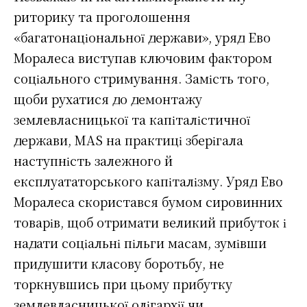
риторику та проголошення
«багатонаціональної держави», уряд Ево
Моралеса виступав ключовим фактором
соціального стримування. Замість того,
щоби рухатися до демонтажу
землевласницької та капіталістичної
держави, MAS на практиці зберігала
наступність залежного й
експлуататорського капіталізму. Уряд Ево
Моралеса скористався бумом сировинних
товарів, щоб отримати великий прибуток і
надати соціальні пільги масам, зумівши
придушити класову боротьбу, не
торкнувшись при цьому прибутку
землевласницької олігархії чи