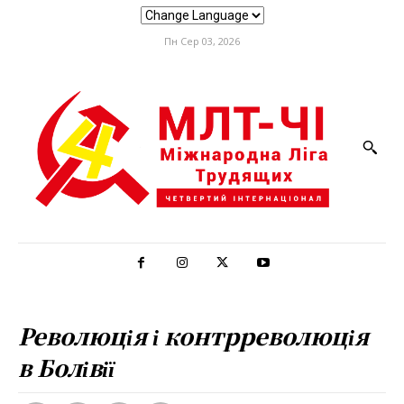
Пн Сер 03, 2026
Революція і контрреволюція
в Болівії