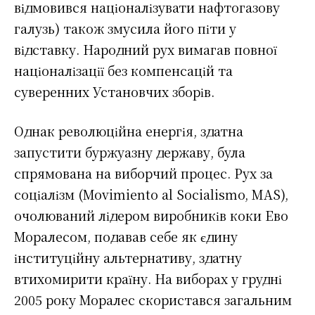
відмовився націоналізувати нафтогазову
галузь) також змусила його піти у
відставку. Народний рух вимагав повної
націоналізації без компенсацій та
суверенних Установчих зборів.
Однак революційна енергія, здатна
запустити буржуазну державу, була
спрямована на виборчий процес. Рух за
соціалізм (Movimiento al Socialismo, MAS),
очолюваний лідером виробників коки Ево
Моралесом, подавав себе як єдину
інституційну альтернативу, здатну
втихомирити країну. На виборах у грудні
2005 року Моралес скористався загальним