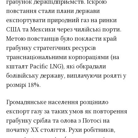
грабунок держпідприємств. Іскрою
повстання стали плани держави
експортувати природний газ на ринки
США та Мексики через чилійські порти.
Метою повстанців було покласти край
грабунку стратегічних ресурсів
транснаціональними корпораціями (на
кшталт Pacific LNG), які обкрадали
болівійську державу, виплачуючи роялті у
розмірі 18%.
Громадянське населення розцінило
експорт газу за таких умов як повторення
грабунку срібла та олова з Потосі на
початку XX століття. Рухи робітників,