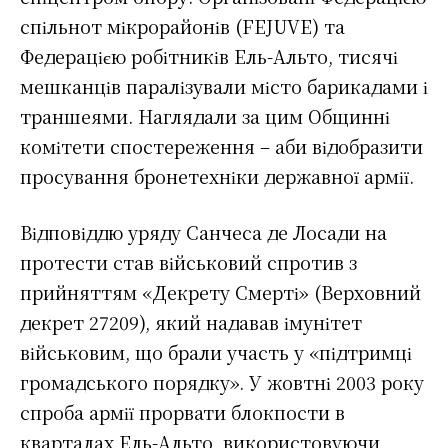
спільнот мікрорайонів (FEJUVE) та
Федерацією робітників Ель-Альто, тисячі
мешканців паралізували місто барикадами і
траншеями. Наглядали за цим Общинні
комітети спостереження – аби відобразити
просування бронетехніки державної армії.
Відповіддю уряду Санчеса де Лосади на
протести став військовий спротив з
прийняттям «Декрету Смерті» (Верховний
декрет 27209), який надавав імунітет
військовим, що брали участь у «підтримці
громадського порядку». У жовтні 2003 року
спроба армії прорвати блокпости в
кварталах Ель-Альто, використовуючи