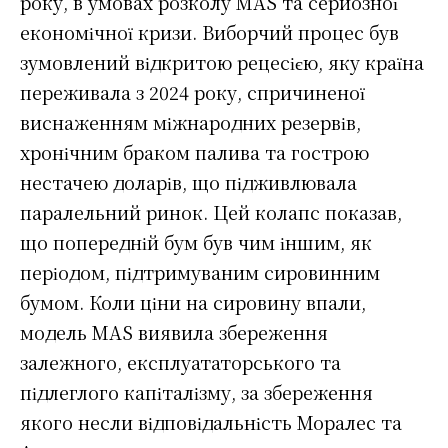
року, в умовах розколу MAS та серйозної
економічної кризи. Виборчий процес був
зумовлений відкритою рецесією, яку країна
переживала з 2024 року, спричиненої
виснаженням міжнародних резервів,
хронічним браком палива та гострою
нестачею доларів, що підживлювала
паралельний ринок. Цей колапс показав,
що попередній бум був чим іншим, як
періодом, підтримуваним сировинним
бумом. Коли ціни на сировину впали,
модель MAS виявила збереження
залежного, експлуататорського та
підлеглого капіталізму, за збереження
якого несли відповідальність Моралес та