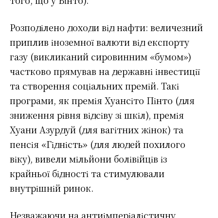
Розподілено доходи від нафти: величезний
приплив іноземної валюти від експорту
газу (викликаний сировинним «бумом»)
частково прямував на державні інвестиції
та створення соціальних премій. Такі
програми, як премія Хуансіто Пінто (для
зниження рівня відсіву зі шкіл), премія
Хуани Азурдуй (для вагітних жінок) та
пенсія «Гідність» (для людей похилого
віку), вивели мільйони болівійців із
крайньої бідності та стимулювали
внутрішній ринок.
Незважаючи на антиімперіалістичну