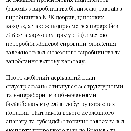
(заводів з виробництва біодизелю, заводів з
виробництва NPK-добрив, цинкових
заводів, а також підприємств з переробки
літію та харчових продуктів) з метою
переробки місцевої сировини, зниження
залежності від іноземного виробництва та
запобігання відтоку капіталу.
Проте амбітний державний план
індустріалізації стикнувся зі структурними
та непереборними обмеженнями
болівійської моделі видобутку корисних
копалин. Підтримка всього державного
апарату та субсидій історично залежала від
експорту природного газу до Бразилії та