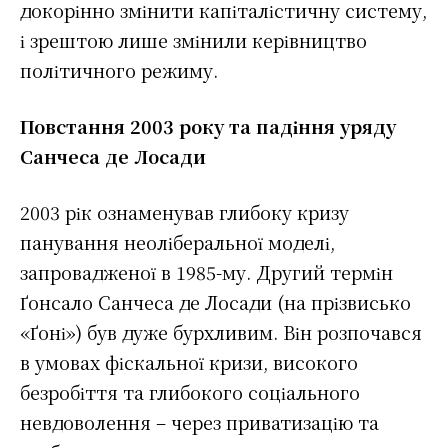
докорінно змінити капіталістичну систему,
і зрештою лише змінили керівництво
політичного режиму.
Повстання 2003 року та падіння уряду
Санчеса де Лосади
2003 рік ознаменував глибоку кризу
панування неоліберальної моделі,
запровадженої в 1985-му. Другий термін
Ґонсало Санчеса де Лосади (на прізвисько
«Ґоні») був дуже бурхливим. Він розпочався
в умовах фіскальної кризи, високого
безробіття та глибокого соціального
невдоволення – через приватизацію та