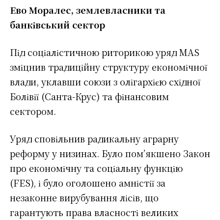
Ево Моралес, землевласники та
банківський сектор
Під соціалістичною риторикою уряд MAS
зміцнив традиційну структуру економічної
влади, уклавши союзи з олігархією східної
Болівії (Санта-Крус) та фінансовим
сектором.
Уряд сповільнив радикальну аграрну
реформу у низинах. Було пом’якшено Закон
про економічну та соціальну функцію
(FES), і було оголошено амністії за
незаконне вирубування лісів, що
гарантують права власності великих