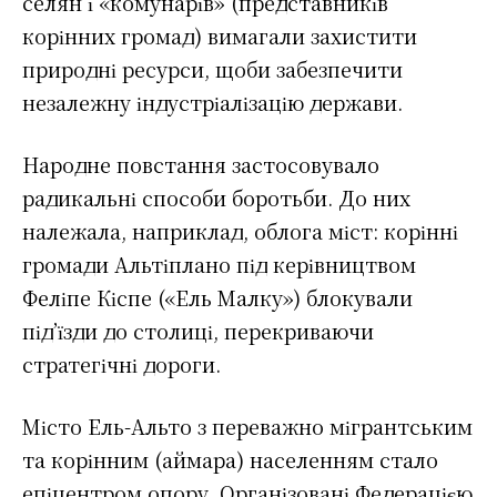
селян і «комунарів» (представників
корінних громад) вимагали захистити
природні ресурси, щоби забезпечити
незалежну індустріалізацію держави.
Народне повстання застосовувало
радикальні способи боротьби. До них
належала, наприклад, облога міст: корінні
громади Альтіплано під керівництвом
Феліпе Кіспе («Ель Малку») блокували
під’їзди до столиці, перекриваючи
стратегічні дороги.
Місто Ель-Альто з переважно мігрантським
та корінним (аймара) населенням стало
епіцентром опору. Організовані Федерацією