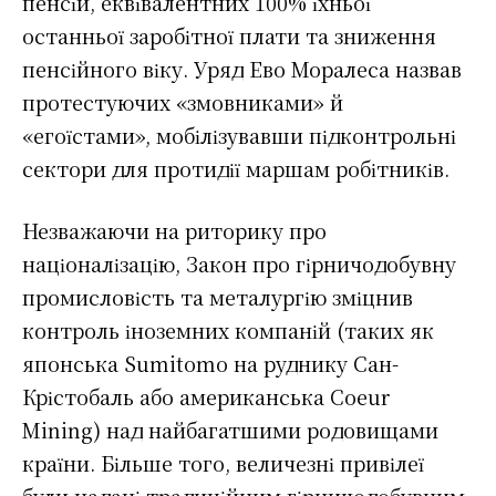
пенсій, еквівалентних 100% їхньої
останньої заробітної плати та зниження
пенсійного віку. Уряд Ево Моралеса назвав
протестуючих «змовниками» й
«егоїстами», мобілізувавши підконтрольні
сектори для протидії маршам робітників.
Незважаючи на риторику про
націоналізацію, Закон про гірничодобувну
промисловість та металургію зміцнив
контроль іноземних компаній (таких як
японська Sumitomo на руднику Сан-
Крістобаль або американська Coeur
Mining) над найбагатшими родовищами
країни. Більше того, величезні привілеї
були надані традиційним гірничодобувним