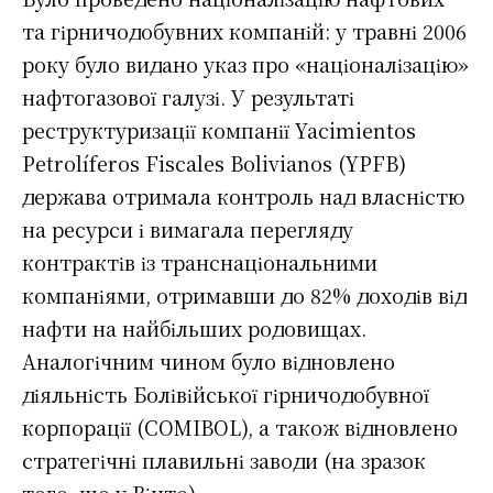
та гірничодобувних компаній: у травні 2006
року було видано указ про «націоналізацію»
нафтогазової галузі. У результаті
реструктуризації компанії Yacimientos
Petrolíferos Fiscales Bolivianos (YPFB)
держава отримала контроль над власністю
на ресурси і вимагала перегляду
контрактів із транснаціональними
компаніями, отримавши до 82% доходів від
нафти на найбільших родовищах.
Аналогічним чином було відновлено
діяльність Болівійської гірничодобувної
корпорації (COMIBOL), а також відновлено
стратегічні плавильні заводи (на зразок
того, що у Вінто).