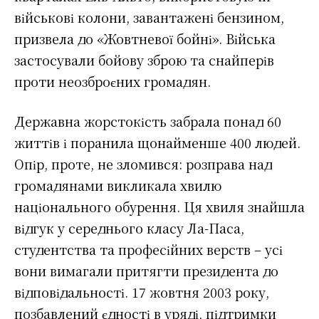
військові колони, завантажені бензином,
призвела до «Жовтневої бойні». Війська
застосували бойову зброю та снайперів
проти неозброєних громадян.
Державна жорстокість забрала понад 60
життів і поранила щонайменше 400 людей.
Опір, проте, не зломився: розправа над
громадянами викликала хвилю
національного обурення. Ця хвиля знайшла
відгук у середнього класу Ла-Паса,
студентства та професійних верств – усі
вони вимагали притягти президента до
відповідальності. 17 жовтня 2003 року,
позбавлений єдності в уряді, підтримки