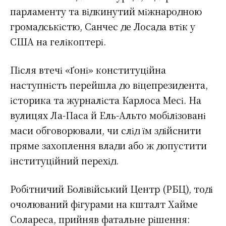
парламенту та відкинутий міжнародною
громадськістю, Санчес де Лосада втік у
США на гелікоптері.
Після втечі «Ґоні» конституційна
наступність перейшла до віцепрезидента,
історика та журналіста Карлоса Месі. На
вулицях Ла-Паса й Ель-Альто мобілізовані
маси обговорювали, чи слід їм здійснити
пряме захоплення влади або ж допустити
інституційний перехід.
Робітничий Болівійський Центр (РБЦ), тоді
очолюваний фігурами на кшталт Хайме
Солареса, прийняв фатальне рішення: