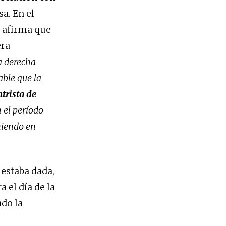
sa. En el
L afirma que
era
la derecha
able que la
trista de
n el período
eniendo en
 estaba dada,
 el día de la
ndo la