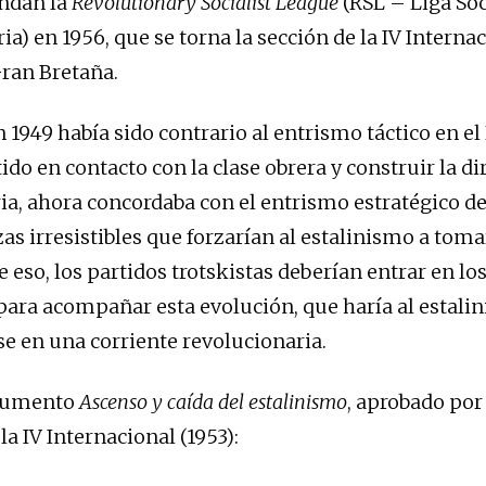
undan la
Revolutionary Socialist League
(RSL – Liga Soc
a) en 1956, que se torna la sección de la IV Interna
Gran Bretaña.
 1949 había sido contrario al entrismo táctico en el 
ido en contacto con la clase obrera y construir la di
ia, ahora concordaba con el entrismo estratégico de
as irresistibles que forzarían al estalinismo a toma
 eso, los partidos trotskistas deberían entrar en lo
ara acompañar esta evolución, que haría al estali
e en una corriente revolucionaria.
ocumento
Ascenso y caída del estalinismo
, aprobado por 
a IV Internacional (1953):