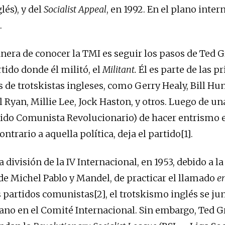
lés), y del
Socialist Appeal
, en 1992. En el plano inter
.
era de conocer la TMI es seguir los pasos de Ted G
tido donde él militó, el
Militant.
Él es parte de las p
 de trotskistas ingleses, como Gerry Healy, Bill Hun
 Ryan, Millie Lee, Jock Haston, y otros. Luego de un
tido Comunista Revolucionario) de hacer entrismo e
ontrario a aquella política, deja el partido[1].
 división de la IV Internacional, en 1953, debido a la
 de Michel Pablo y Mandel, de practicar el llamado
e
 partidos comunistas[2], el trotskismo inglés se ju
no en el Comité Internacional. Sin embargo, Ted G