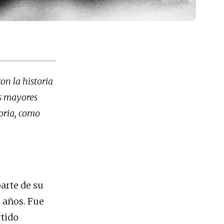
on la historia
os mayores
toria, como
arte de su
3 años. Fue
rtido