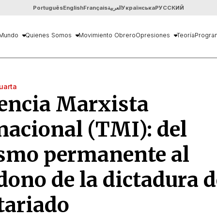
Português
English
Français
العربية
Українська
РУССКИЙ
Mundo
Quienes Somos
Movimiento Obrero
Opresiones
Teoría
Progra
uarta
encia Marxista
nacional (TMI): del
ismo permanente al
ono de la dictadura d
tariado