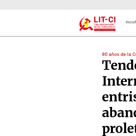
Inicio
80 años de la C
Tend
Inter
entr
aband
prole