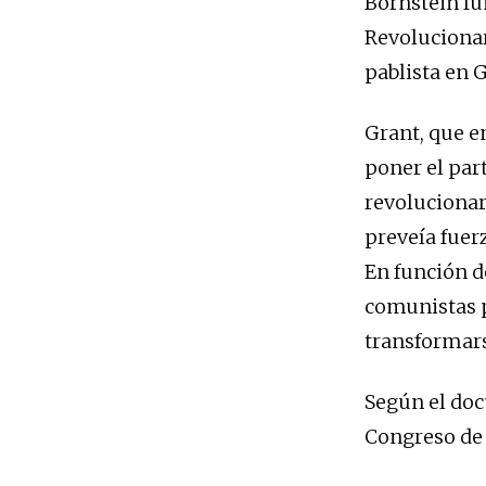
Bornstein f
Revolucionari
pablista en 
Grant, que en
poner el part
revolucionar
preveía fuerz
En función de
comunistas p
transformars
Según el d
Congreso de l