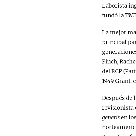
Laborista ing
fundó la TMI
La mejor man
principal par
generaciones
Finch, Rachel
del RCP (Par
1949 Grant, c
Después de la
revisionista
generis
en los
norteamerica