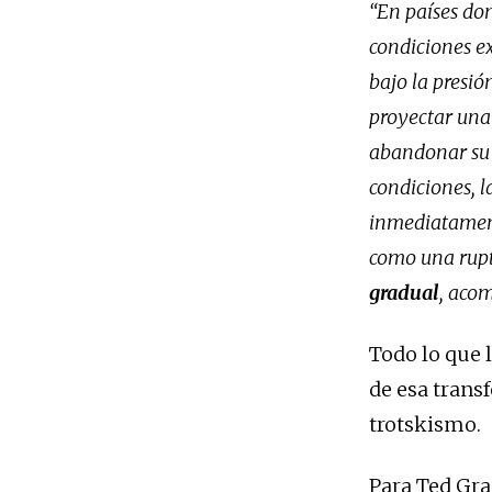
“En países don
condiciones ex
bajo la presió
proyectar una 
abandonar su b
condiciones, l
inmediatament
como una rupt
gradual
, acom
Todo lo que 
de esa transf
trotskismo.
Para Ted Gra