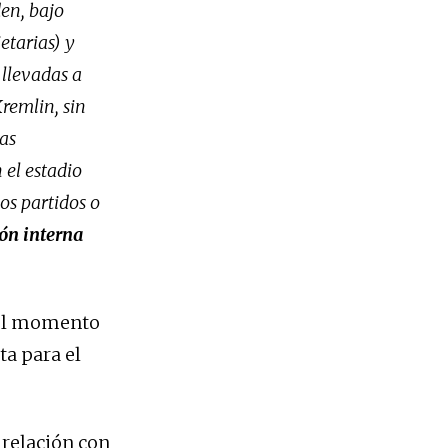
den, bajo
etarias) y
 llevadas a
remlin, sin
tas
 el estadio
os partidos o
ón interna
r el momento
ta para el
 relación con