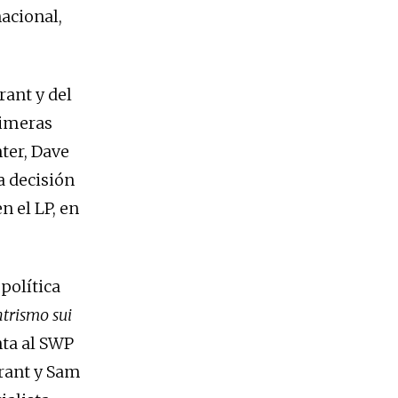
nacional,
rant y del
rimeras
ter, Dave
a decisión
n el LP, en
 política
ntrismo sui
nta al SWP
rant y Sam