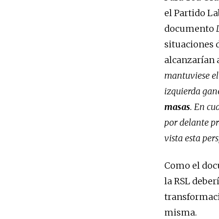
el Partido La
documento
situaciones d
alcanzarían 
mantuviese el 
izquierda gan
masas
. En cu
por delante pr
vista esta per
Como el docu
la RSL deberí
transformaci
misma.