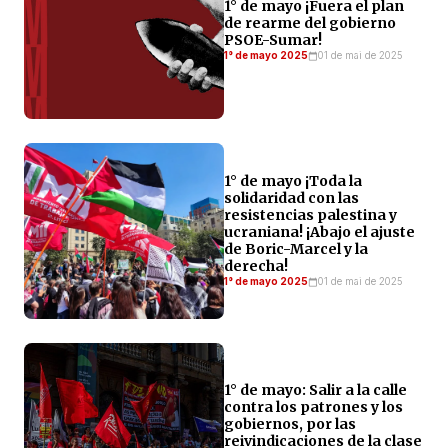
1° de mayo ¡Fuera el plan
de rearme del gobierno
PSOE-Sumar!
1° de mayo 2025
01 de mai de 2025
1° de mayo ¡Toda la
solidaridad con las
resistencias palestina y
ucraniana! ¡Abajo el ajuste
de Boric-Marcel y la
derecha!
1° de mayo 2025
01 de mai de 2025
1° de mayo: Salir a la calle
contra los patrones y los
gobiernos, por las
reivindicaciones de la clase