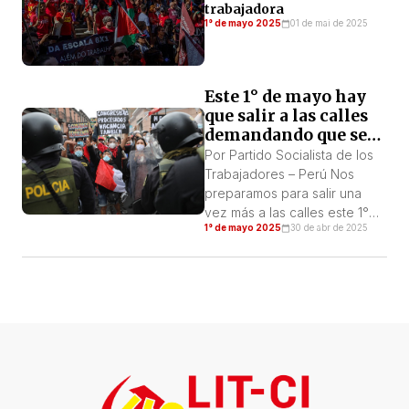
trabajadora
1° de mayo 2025
01 de mai de 2025
Este 1° de mayo hay
que salir a las calles
demandando que se
vaya el gobierno y se
Por Partido Socialista de los
dé solución a las
Trabajadores – Perú Nos
demandas obreras y
preparamos para salir una
populares
vez más a las calles este 1°
1° de mayo 2025
30 de abr de 2025
de Mayo, Día Internacional de
los Trabajadores, recordando
a nuestros mártires y las
luchas heroicas que ha
librado la clase obrera para
mejorar sus condiciones de
vida. Nuestra mira está puesta
en la conquista de un mundo
justo […]