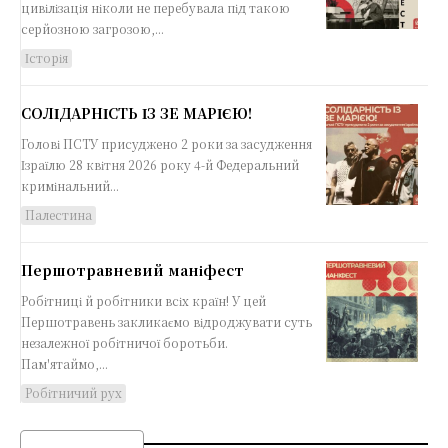
цивілізація ніколи не перебувала під такою
серйозною загрозою,...
Історія
СОЛІДАРНІСТЬ ІЗ ЗЕ МАРІЄЮ!
Голові ПСТУ присуджено 2 роки за засудження
Ізраїлю 28 квітня 2026 року 4-й Федеральний
кримінальний...
Палестина
Першотравневий маніфест
Робітниці й робітники всіх країн! У цей
Першотравень закликаємо відроджувати суть
незалежної робітничої боротьби.
Пам'ятаймо,...
Робітничий рух