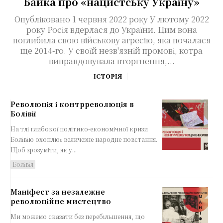
Байка про «нацистську Україну»
Опубліковано 1 червня 2022 року У лютому 2022
року Росія вдерлася до України. Цим вона
поглибила свою військову агресію, яка почалася
ще 2014-го. У своїй незв'язній промові, котра
виправдовувала вторгнення,...
ІСТОРІЯ
Революція і контрреволюція в
Болівії
На тлі глибокої політико-економічної кризи
Болівію охоплює величезне народне повстання.
Щоб зрозуміти, як у...
Болівія
Маніфест за незалежне
революційне мистецтво
Ми можемо сказати без перебільшення, що