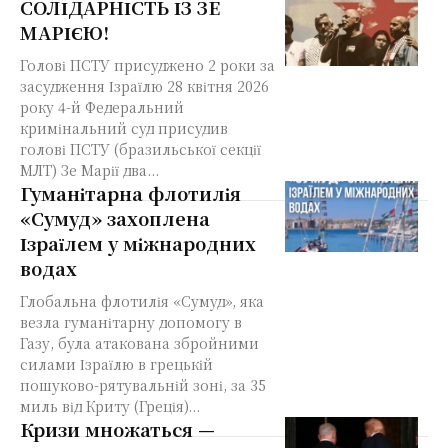
СОЛІДАРНІСТЬ ІЗ ЗЕ
МАРІЄЮ!
Голові ПСТУ присуджено 2 роки за
засудження Ізраїлю 28 квітня 2026
року 4-й Федеральний
кримінальний суд присудив
голові ПСТУ (бразильської секції
МЛТ) Зе Марії два...
Гуманітарна флотилія
«Сумуд» захоплена
Ізраїлем у міжнародних
водах
Глобальна флотилія «Сумуд», яка
везла гуманітарну допомогу в
Газу, була атакована збройними
силами Ізраїлю в грецькій
пошуково-рятувальній зоні, за 35
миль від Криту (Греція)...
Кризи множаться —