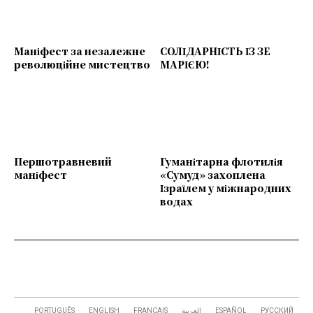
Маніфест за незалежне
СОЛІДАРНІСТЬ ІЗ ЗЕ
революційне мистецтво
МАРІЄЮ!
Першотравневий
Гуманітарна флотилія
маніфест
«Сумуд» захоплена
Ізраїлем у міжнародних
водах
PORTUGUÊS
ENGLISH
FRANÇAIS
العربية
ESPAÑOL
РУССКИЙ