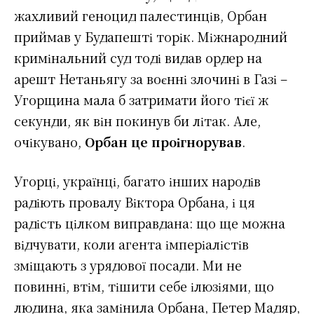
жахливий геноцид палестинців, Орбан
приймав у Будапешті торік. Міжнародний
кримінальний суд тоді видав ордер на
арешт Нетаньягу за воєнні злочині в Газі –
Угорщина мала б затримати його тієї ж
секунди, як він покинув би літак. Але,
очікувано,
Орбан це проігнорував
.
Угорці, українці, багато інших народів
радіють провалу Віктора Орбана, і ця
радість цілком виправдана: що ще можна
відчувати, коли агента імперіалістів
зміщають з урядової посади. Ми не
повинні, втім, тішити себе ілюзіями, що
людина, яка замінила Орбана, Петер Мадяр,