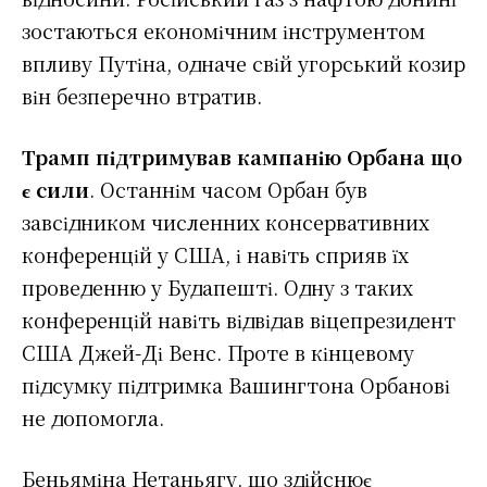
зостаються економічним інструментом
впливу Путіна, одначе свій угорський козир
він безперечно втратив.
Трамп підтримував кампанію Орбана що
є сили
. Останнім часом Орбан був
завсідником численних консервативних
конференцій у США, і навіть сприяв їх
проведенню у Будапешті. Одну з таких
конференцій навіть відвідав віцепрезидент
США Джей-Ді Венс. Проте в кінцевому
підсумку підтримка Вашингтона Орбанові
не допомогла.
Беньяміна Нетаньягу, що здійснює