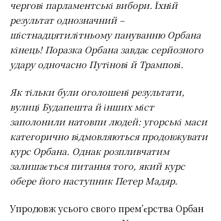
чергові парламентські вибори. Їхній
результат однозначний –
шістнадцятилітньому пануванню Орбана
кінець! Поразка Орбана завдає серйозного
удару одночасно Путінові й Трампові.
Як тільки були оголошені результати,
вулиці Будапешта й інших міст
заполонили натовпи людей: угорські маси
категорично відмовляються продовжувати
курс Орбана. Однак розпливчатим
залишається питання того, який курс
обере його наступник Петер Мадяр.
Упродовж усього свого прем’єрства Орбан