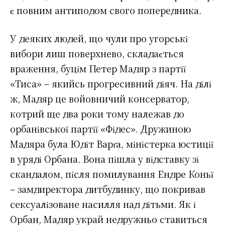
є повним антиподом свого попередника.
У деяких людей, що чули про угорські
вибори лиш поверхнево, складається
враження, буцім Петер Мадяр з партії
«Тиса» – якийсь прогресивний діяч. На ділі
ж, Мадяр це войовничий консерватор,
котрий ще два роки тому належав до
орбанівської партії «Фідес». Дружиною
Мадяра була Юдіт Варґа, міністерка юстиції
в уряді Орбана. Вона пішла у відставку зі
скандалом, після помилування Ендре Коньї
– замдиректора дитбудинку, що покривав
сексуалізоване насилля над дітьми. Як і
Орбан, Мадяр украй недружньо ставиться