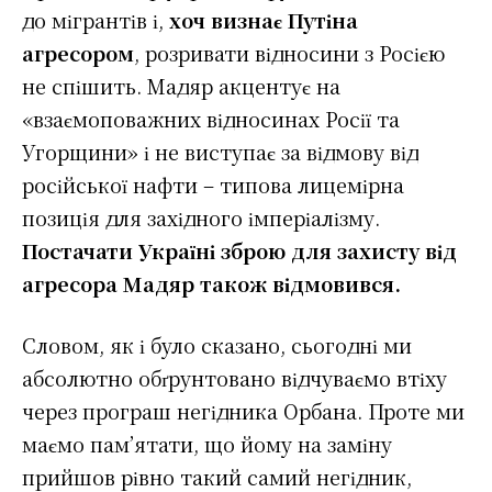
до мігрантів і,
хоч визнає Путіна
агресором
, розривати відносини з Росією
не спішить. Мадяр акцентує на
«взаємоповажних відносинах Росії та
Угорщини» і не виступає за відмову від
російської нафти – типова лицемірна
позиція для західного імперіалізму.
Постачати Україні зброю для захисту від
агресора Мадяр також відмовився.
Словом, як і було сказано, сьогодні ми
абсолютно обґрунтовано відчуваємо втіху
через програш негідника Орбана. Проте ми
маємо пам’ятати, що йому на заміну
прийшов рівно такий самий негідник,