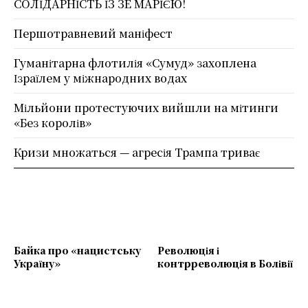
СОЛІДАРНІСТЬ ІЗ ЗЕ МАРІЄЮ!
Першотравневий маніфест
Гуманітарна флотилія «Сумуд» захоплена
Ізраїлем у міжнародних водах
Мільйони протестуючих вийшли на мітинги
«Без королів»
Кризи множаться — агресія Трампа триває
Байка про «нацистську
Революція і
Україну»
контрреволюція в Болівії