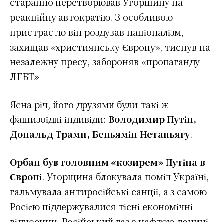
старанно перетворював Угорщину на
реакційну автократію. З особливою
пристрастю він роздував націоналізм,
захищав «християнську Європу», тиснув на
незалежну пресу, забороняв «пропаганду
ЛГБТ»
Ясна річ, його друзями були такі ж
фашизоїдні індивіди:
Володимир Путін,
Дональд Трамп, Беньямін Нетаньягу
.
Орбан був головним «козирем» Путіна в
Європі
. Угорщина блокувала поміч Україні,
гальмувала антиросійські санції, а з самою
Росією піддержувалися тісні економічні
відносини. Російський газ з нафтою донині