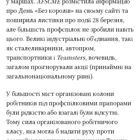
у маршах.
AFSCME
розмістила інформацію
про День «Без королів» на своєму сайті та
поширила листівки про події 28 березня,
але більшість профспілок не зробили навіть
цього. Великі індустріальні об’єднання, такі
як сталеливарники, автопром,
транспортники і
Teamsters
, вочевидь,
загалом проігнорували акції (принаймні на
загальнонаціональному рівні).
У більшості міст організовані колони
робітників під профспілковими прапорами
були рідкістю або взагалі були відсутні.
Тому сила організованого робітничого
класу, яка могла б надати руху проти