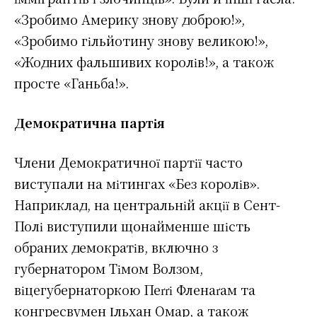
«Зробимо Америку знову доброю!»,
«Зробимо гільйотину знову великою!»,
«Жодних фальшивих королів!», а також
просте «Ганьба!».
Демократична партія
Члени Демократичної партії часто
виступали на мітингах «Без королів».
Наприклад, на центральній акції в Сент-
Полі виступили щонайменше шість
обраних демократів, включно з
губернатором Тімом Волзом,
віцегубернаторкою Пеґґі Фленаґам та
конгресвумен Ільхан Омар, а також