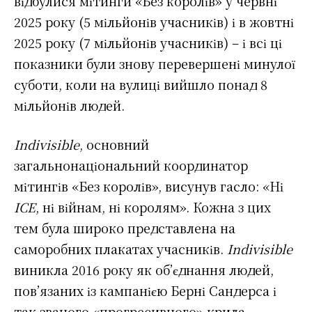
відбулися мітинги «Без королів» у червні
2025 року (5 мільйонів учасників) і в жовтні
2025 року (7 мільйонів учасників) – і всі ці
показники були знову перевершені минулої
суботи, коли на вулиці вийшло понад 8
мільйонів людей.
Indivisible
, основний
загальнонаціональний координатор
мітингів «Без королів», висунув гасло: «Ні
ICE
, ні війнам, ні королям». Кожна з цих
тем була широко представлена на
саморобних плакатах учасників.
Indivisible
виникла 2016 року як об’єднання людей,
пов’язаних із кампанією Берні Сандерса і
так званого «прогресивного» крила