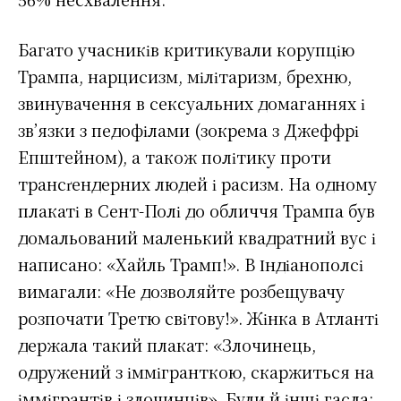
Багато учасників критикували корупцію
Трампа, нарцисизм, мілітаризм, брехню,
звинувачення в сексуальних домаганнях і
зв’язки з педофілами (зокрема з Джеффрі
Епштейном), а також політику проти
трансґендерних людей і расизм. На одному
плакаті в Сент-Полі до обличчя Трампа був
домальований маленький квадратний вус і
написано: «Хайль Трамп!». В Індіанополсі
вимагали: «Не дозволяйте розбещувачу
розпочати Третю світову!». Жінка в Атланті
держала такий плакат: «Злочинець,
одружений з іммігранткою, скаржиться на
іммігрантів і злочинців». Були й інші гасла: