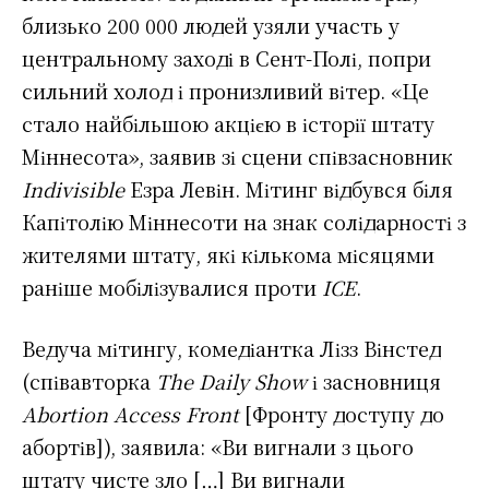
близько 200 000 людей узяли участь у
центральному заході в Сент-Полі, попри
сильний холод і пронизливий вітер. «Це
стало найбільшою акцією в історії штату
Міннесота», заявив зі сцени співзасновник
Indivisible
Езра Левін. Мітинг відбувся біля
Капітолію Міннесоти на знак солідарності з
жителями штату, які кількома місяцями
раніше мобілізувалися проти
ICE
.
Ведуча мітингу, комедіантка Лізз Вінстед
(співавторка
The Daily Show
і засновниця
Abortion Access Front
[Фронту доступу до
абортів]), заявила: «Ви вигнали з цього
штату чисте зло […] Ви вигнали