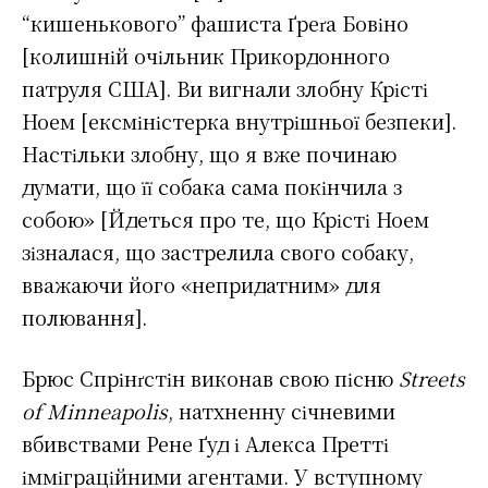
“кишенькового” фашиста Ґреґа Бовіно
[колишній очільник Прикордонного
патруля США]. Ви вигнали злобну Крісті
Ноем [ексміністерка внутрішньої безпеки].
Настільки злобну, що я вже починаю
думати, що її собака сама покінчила з
собою» [Йдеться про те, що Крісті Ноем
зізналася, що застрелила свого собаку,
вважаючи його «непридатним» для
полювання].
Брюс Спрінґстін виконав свою пісню
Streets
of Minneapolis
, натхненну січневими
вбивствами Рене Ґуд і Алекса Претті
імміграційними агентами. У вступному