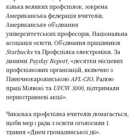
кілька великих профспілок, зокрема
Американська федерація вчителів,
Американське об’єднання
університетських професорів, Національна
асоціація освіти, Об’єднання працівників
Starbucks
та Профспілка електроніки. За
даними
Payday Report
, «десятки місцевих
профспілкових організацій, включно з
Північнокаролінською
AFL-CIO
, Радою
праці Мілвокі та
UFCW 3000
, підтримали
першотравневі акції».
Чиказька профспілка вчителів домагається,
щоби мер і рада з освіти оголосили 1
травня «Днем громадянської дії».