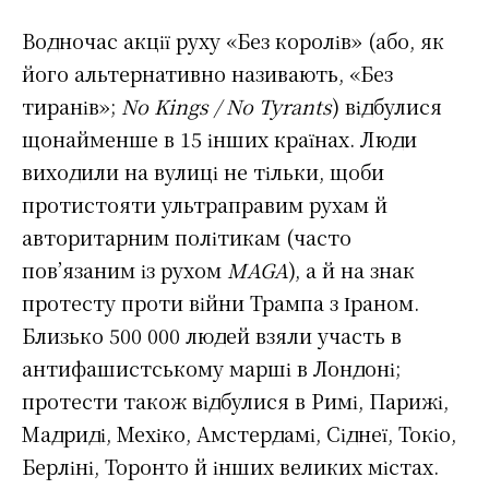
Водночас акції руху «Без королів» (або, як
його альтернативно називають, «Без
тиранів»;
No
Kings
/
No
Tyrants
) відбулися
щонайменше в 15 інших країнах. Люди
виходили на вулиці не тільки, щоби
протистояти ультраправим рухам й
авторитарним політикам (часто
пов’язаним із рухом
MAGA
), а й на знак
протесту проти війни Трампа з Іраном.
Близько 500 000 людей взяли участь в
антифашистському марші в Лондоні;
протести також відбулися в Римі, Парижі,
Мадриді, Мехіко, Амстердамі, Сіднеї, Токіо,
Берліні, Торонто й інших великих містах.