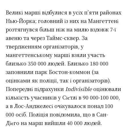
Великі марші відбулися в усіх п’яти районах
Нью-Йорка; головний із них на Мангеттені
розтягнувся більш ніж на милю вздовж 7-ї
авеню та через Таймс-сквер. За
твердженням організаторів, у
мангеттенському марші взяли участь
близько 350 000 людей. Близько 180 000
заповнили парк Бостон-коммон (за
оцінками як поліції, так і організаторів).
Попередні підрахунки
Indivisible
оцінювали
кількість учасників у Сієтлі в 90 000-100 000,
а в Лос-Анджелесі очікувалося понад 100
000 осіб. Поліція повідомила, що в Сан-
Дієго на марш вийшли 40 000 людей.