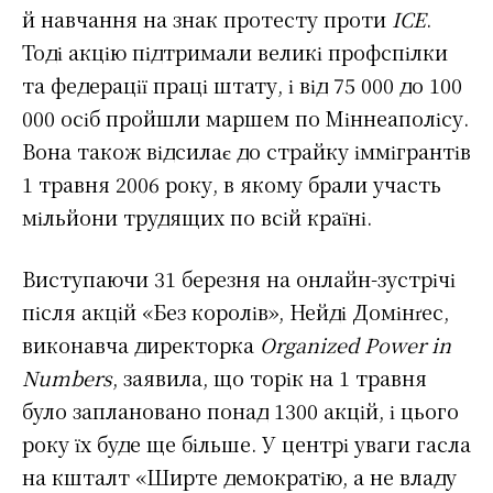
й навчання на знак протесту проти
ICE
.
Тоді акцію підтримали великі профспілки
та федерації праці штату, і від 75 000 до 100
000 осіб пройшли маршем по Міннеаполісу.
Вона також відсилає до страйку іммігрантів
1 травня 2006 року, в якому брали участь
мільйони трудящих по всій країні.
Виступаючи 31 березня на онлайн-зустрічі
після акцій «Без королів», Нейді Домінґес,
виконавча директорка
Organized Power in
Numbers
, заявила, що торік на 1 травня
було заплановано понад 1300 акцій, і цього
року їх буде ще більше. У центрі уваги гасла
на кшталт «Ширте демократію, а не владу