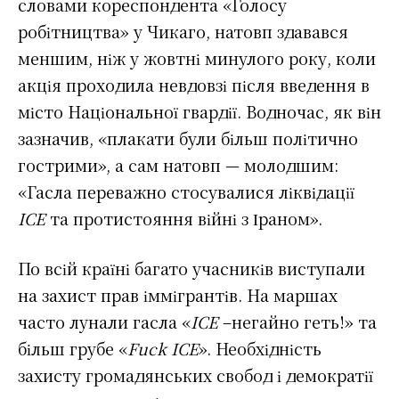
словами кореспондента «Голосу
робітництва» у Чикаго, натовп здавався
меншим, ніж у жовтні минулого року, коли
акція проходила невдовзі після введення в
місто Національної гвардії. Водночас, як він
зазначив, «плакати були більш політично
гострими», а сам натовп — молодшим:
«Гасла переважно стосувалися ліквідації
ICE
та протистояння війні з Іраном».
По всій країні багато учасників виступали
на захист прав іммігрантів. На маршах
часто лунали гасла «
ICE
–негайно геть!» та
більш грубе «
Fuck ICE
». Необхідність
захисту громадянських свобод і демократії