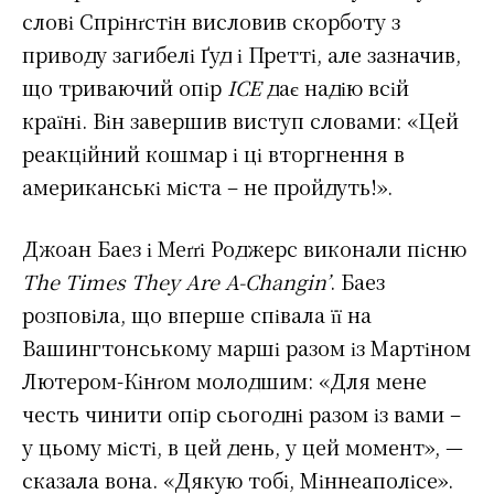
слові Спрінґстін висловив скорботу з
приводу загибелі Ґуд і Претті, але зазначив,
що триваючий опір
ICE
дає надію всій
країні. Він завершив виступ словами: «Цей
реакційний кошмар і ці вторгнення в
американські міста – не пройдуть!».
Джоан Баез і Меґґі Роджерс виконали пісню
The Times They Are A-Changin’
. Баез
розповіла, що вперше співала її на
Вашингтонському марші разом із Мартіном
Лютером-Кінґом молодшим: «Для мене
честь чинити опір сьогодні разом із вами –
у цьому місті, в цей день, у цей момент», —
сказала вона. «Дякую тобі, Міннеаполісе».