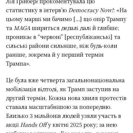
Лія Ґрінберґ прокоментувала цю
статистику в інтерв’ю
Democracy
Now
!
: «На
цьому марші ми бачимо […] що опір Трампу
та
MAGA
шириться дедалі далі й глибше;
проникає в “червоні” [республіканські] та
сільські райони сильніше, ніж будь-коли
раніше, зокрема й у перший термін
Трампа».
Це була вже четверта загальнонаціональна
мобілізація відтоді, як Трамп заступив на
другий термін. Кожна нова хвиля протестів
ставала масштабнішою за попередню.
Близько 3 мільйонів людей узяли участь в
акції
Hands
Off
у квітні 2025 року; за нею