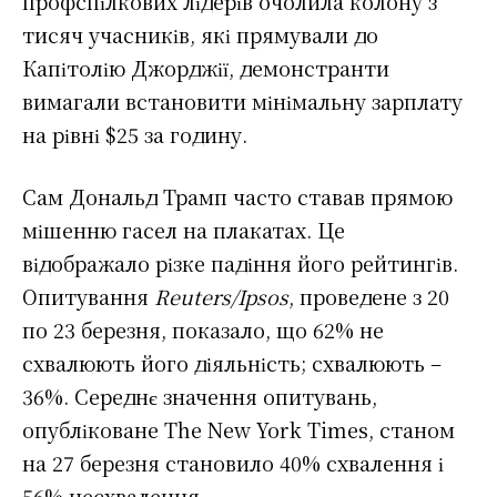
профспілкових лідерів очолила колону з
тисяч учасників, які прямували до
Капітолію Джорджії, демонстранти
вимагали встановити мінімальну зарплату
на рівні $25 за годину.
Сам Дональд Трамп часто ставав прямою
мішенню гасел на плакатах. Це
відображало різке падіння його рейтингів.
Опитування
Reuters/Ipsos
, проведене з 20
по 23 березня, показало, що 62% не
схвалюють його діяльність; схвалюють –
36%. Середнє значення опитувань,
опубліковане The New York Times, станом
на 27 березня становило 40% схвалення і
56% несхвалення.