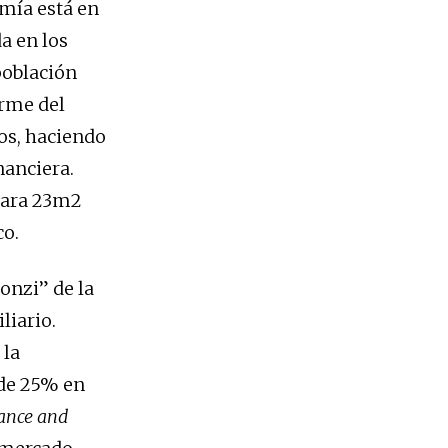
mía está en
a en los
población
orme del
cos, haciendo
nanciera.
 para 23m2
co.
Ponzi” de la
liario.
 la
 de 25% en
nance and