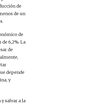
oducción de
 menos de un
s.
conómico de
r de 6,2%. La
esar de
palmente,
ctar
 que depende
ina, y
y salvar a la