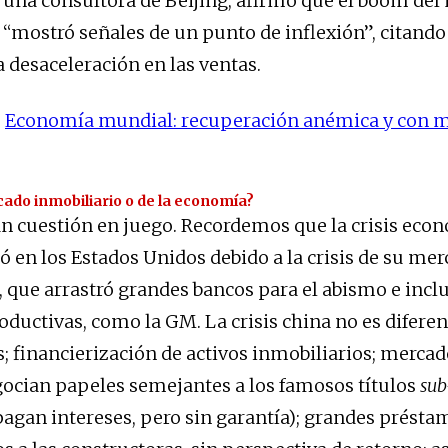
,
una consultora de Beijing, afirmó que el boom de
 “mostró señales de un punto de inflexión”, citando 
 desaceleración en las ventas.
:
Economía mundial: recuperación anémica y con 
cado inmobiliario o de la economía?
ran cuestión en juego. Recordemos que la crisis eco
ió en los Estados Unidos debido a la crisis de su me
, que arrastró grandes bancos para el abismo e incl
ductivas, como la GM. La crisis china no es diferen
as; financierización de activos inmobiliarios; merca
ocian papeles semejantes a los famosos títulos
sub
 pagan intereses, pero sin garantía); grandes prést