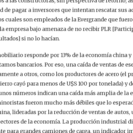
s a las constructoras, sin perspectiva de retorno; a
d de pagar a inversores que intentan rescatar sus a
s cuales son empleados de la Evergrande que fuero
n la empresa bajo amenaza de no recibir PLR [Partic
ltados] si no lo hacían.
mobiliario responde por 13% de la economía china y
stamos bancarios. Por eso, una caída de ventas de es
tamente a otros, como los productores de acero (el p
ierro cayó para menos de U$S 100 por tonelada) y d
unos números indican una caída más amplia de la 
inoristas fueron mucho más débiles que lo espera
ina, lideradas por la reducción de ventas de autos, 
sectores de la economía. La producción industrial 
e para grandes camiones de carga, un indicador i