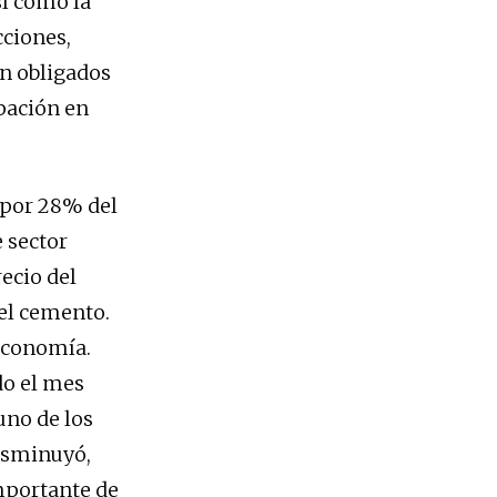
sí como la
cciones,
n obligados
ipación en
 por 28% del
e sector
recio del
el cemento.
economía.
do el mes
uno de los
disminuyó,
mportante de