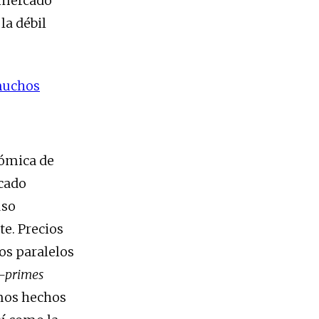
l mercado
la débil
muchos
nómica de
rcado
uso
te. Precios
dos paralelos
-primes
amos hechos