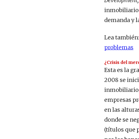
Development
inmobiliario
demanda y la
Lea también
problemas
¿Crisis del mer
Esta es la g
2008 se inic
inmobiliario
empresas pro
en las altur
donde se neg
(títulos que