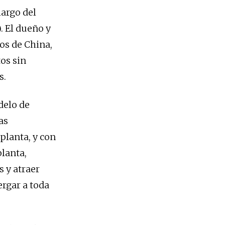
argo del
). El dueño y
os de China,
os sin
s.
delo de
as
planta, y con
planta,
 y atraer
ergar a toda