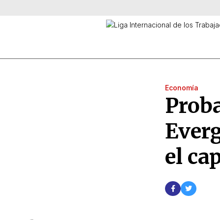
Economía
Proba
Everg
el ca