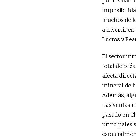
por los banco
imposibilida
muchos de lo
a invertir e
Lucros y Resu
El sector in
total de pré
afecta direc
mineral de h
Además, alg
Las ventas m
pasado en Ch
principales 
especialment