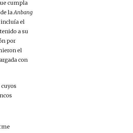
 que cumpla
 de la
Anbang
incluía el
tenido a su
ón por
mieron el
cargada con
, cuyos
ancos
.
orme