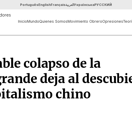
Português
English
Français
العربية
Українська
РУССКИЙ
Inicio
Mundo
Quienes Somos
Movimiento Obrero
Opresiones
Teor
ble colapso de la
rande deja al descubi
pitalismo chino