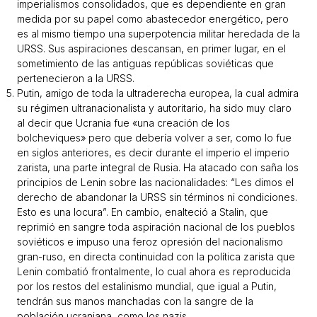
imperialismos consolidados, que es dependiente en gran
medida por su papel como abastecedor energético, pero
es al mismo tiempo una superpotencia militar heredada de la
URSS. Sus aspiraciones descansan, en primer lugar, en el
sometimiento de las antiguas repúblicas soviéticas que
pertenecieron a la URSS.
Putin, amigo de toda la ultraderecha europea, la cual admira
su régimen ultranacionalista y autoritario, ha sido muy claro
al decir que Ucrania fue «una creación de los
bolcheviques» pero que debería volver a ser, como lo fue
en siglos anteriores, es decir durante el imperio el imperio
zarista, una parte integral de Rusia. Ha atacado con saña los
principios de Lenin sobre las nacionalidades: “
Les dimos el
derecho de abandonar la URSS sin términos ni condiciones.
Esto es una locura
”. En cambio, enalteció a Stalin, que
reprimió en sangre toda aspiración nacional de los pueblos
soviéticos e impuso una feroz opresión del nacionalismo
gran-ruso, en directa continuidad con la política zarista que
Lenin combatió frontalmente, lo cual ahora es reproducida
por los restos del estalinismo mundial, que igual a Putin,
tendrán sus manos manchadas con la sangre de la
población ucraniana, como los nazis.