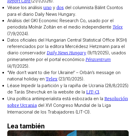
Report Card
(21/1/2026).
Véase los análisis
uno
y
dos
del columnista Bálint Csontos
para el diario
Daily News Hungary
.
Análisis del GKI Economic Research Co, usado por el
periodista Molnár Zoltán en el medio independiente
Telex
(7/9/2024).
Datos oficiales del
Hungarian Central Statistical Office
(KSH)
referenciados por la editora Mercédesz Hetzmann para el
diario conservador
Daily News Hungary
(9/11/2025), usados
primeramente por el portal económico
Pénzcentrum
(4/11/2025).
‘
We don’t want to die for Ukraine!’ – Orbán’s message on
national holiday
en
Telex
(23/10/2025).
Léase
Impedir la partición y la rapiña de Ucrania
(28/8/2025)
de Tarás Shevchuk en la website de la
LIT-CI
.
Una política antiimperialista está esbozada en la
Resolución
sobre Ucrania
del XVI Congreso Mundial de la Liga
Internacional de los Trabajadores (LIT-CI).
Lea también