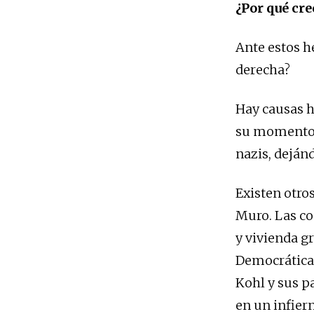
¿Por qué cre
Ante estos h
derecha?
Hay causas h
su momento c
nazis, dejánd
Existen otro
Muro. Las co
y vivienda gr
Democrática
Kohl y sus p
en un infier