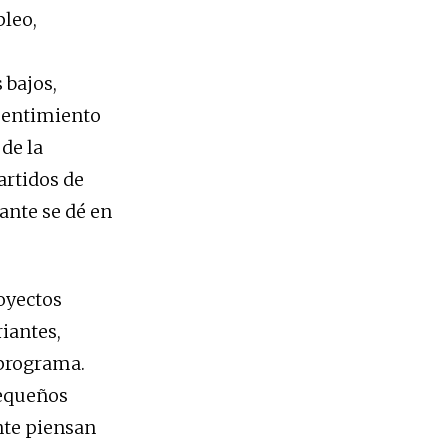
pleo,
 bajos,
 sentimiento
de la
artidos de
ante se dé en
royectos
riantes,
 programa.
pequeños
nte piensan