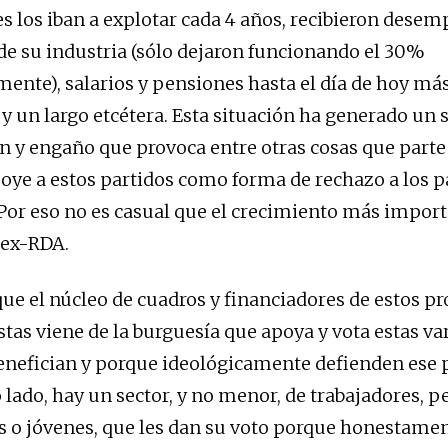
es los iban a explotar cada 4 años, recibieron desem
de su industria (sólo dejaron funcionando el 30%
nte), salarios y pensiones hasta el día de hoy más
 y un largo etcétera. Esta situación ha generado un
ón y engaño que provoca entre otras cosas que parte 
oye a estos partidos como forma de rechazo a los p
 Por eso no es casual que el crecimiento más import
a ex-RDA.
que el núcleo de cuadros y financiadores de estos p
stas viene de la burguesía que apoya y vota estas va
enefician y porque ideológicamente defienden ese
o lado, hay un sector, y no menor, de trabajadores, 
 o jóvenes, que les dan su voto porque honestame