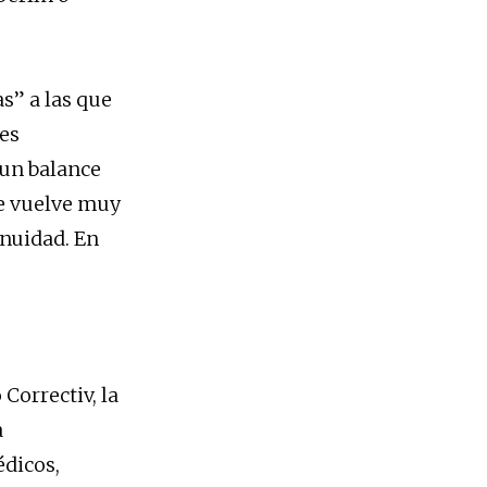
s
s” a las que
tes
 un balance
se vuelve muy
inuidad. En
Correctiv, la
a
édicos,