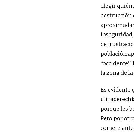
elegir quién
destrucción 
aproximadame
inseguridad,
de frustraci
población ap
“occidente”.
la zona de l
Es evidente 
ultraderechi
porque les b
Pero por otr
comerciantes