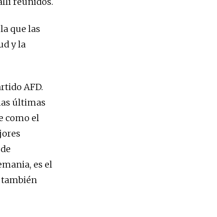
llí reunidos.
la que las
ud y la
artido AFD.
las últimas
e como el
jores
 de
mania, es el
a también