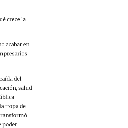
é crece la
no acabar en
empresarios
caída del
cación, salud
ública
a tropa de
e transformó
e poder