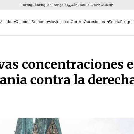
Português
English
Français
العربية
Українська
РУССКИЙ
Mundo
Quienes Somos
Movimiento Obrero
Opresiones
Teoría
Progra
vas concentraciones 
nia contra la derech