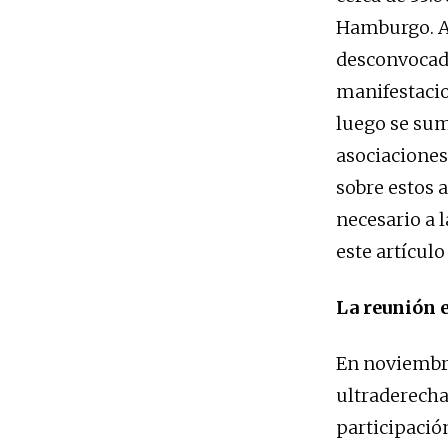
Hamburgo. Al
desconvocada
manifestacio
luego se suma
asociaciones
sobre estos 
necesario a 
este artícul
La reunión 
En noviembre
ultraderecha
participació