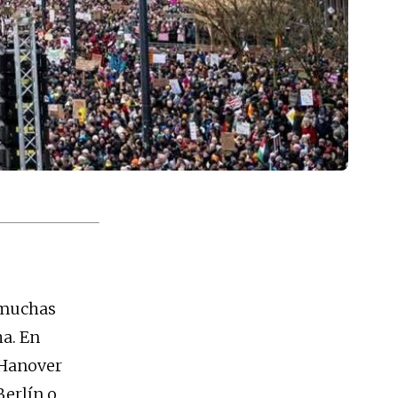
n muchas
a. En
 Hanover
Berlín o