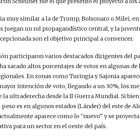
tin Schellner fue el que presentó el proyecto a los a
ia muy similar a la de Trump, Bolsonaro o Milei, en 
s juegan un rol propagandístico central, y la juvent
cepcionada son el objetivo principal a convencer.
ión participaron varios destacados dirigentes del p
 ha sacado altos porcentajes de votos en algunas de 
egionales. En zonas como Turingia y Sajonia aparec
mayor intención de voto, llegando a un 30%, los me
 la ultraderecha desde la II Guerra Mundial. Si bien
eso es en algunos estados (Länder) del este de Ale
actualmente aparece como lo “nuevo” y se proyect
iva para un sector en el oeste del país.