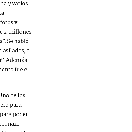
ha y varios
ra
 fotos y
e 2 millones
a”. Se habló
 asilados, a
os”. Además
ento fue el
Uno de los
nero para
e para poder
 neonazi