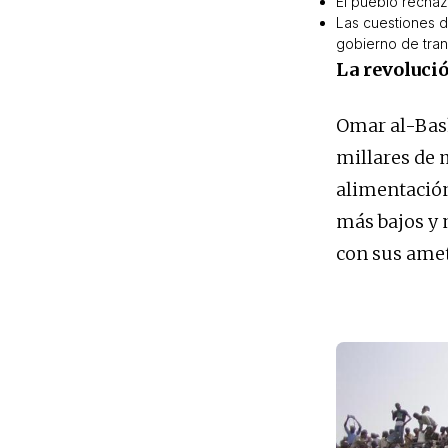
El pueblo rechaza
Las cuestiones d
gobierno de tran
La revolució
Omar al-Bash
millares de 
alimentación
más bajos y 
con sus amet