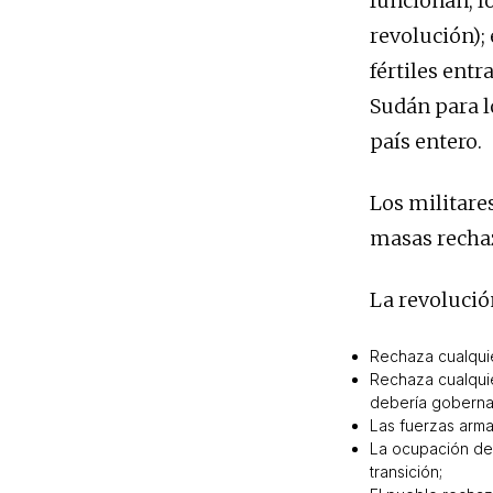
funcionan; l
revolución);
fértiles entr
Sudán para l
país entero.
Los militare
masas rechaz
La revolució
Rechaza cualquie
Rechaza cualquie
debería gobernar
Las fuerzas arma
La ocupación de 
transición;