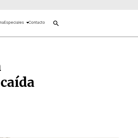
search
ma
Especiales
Contacto
n
 caída