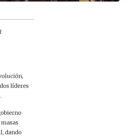
d
volución,
dos líderes
…
gobierno
as masas
il, dando