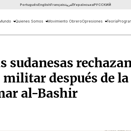
Português
English
Français
العربية
Українська
РУССКИЙ
Mundo
Quienes Somos
Movimiento Obrero
Opresiones
Teoría
Progra
s sudanesas rechaza
 militar después de la
ar al-Bashir