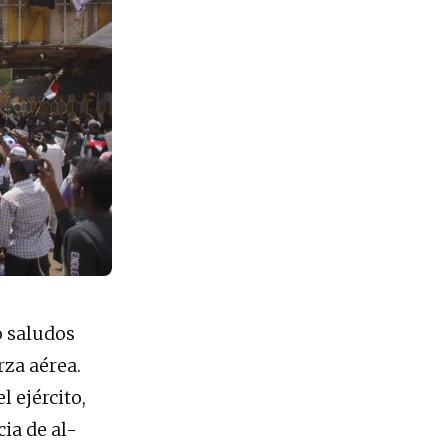
o saludos
rza aérea.
 ejército,
cia de al-