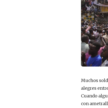
Muchos solda
alegres entr
Cuando algun
con ametralla