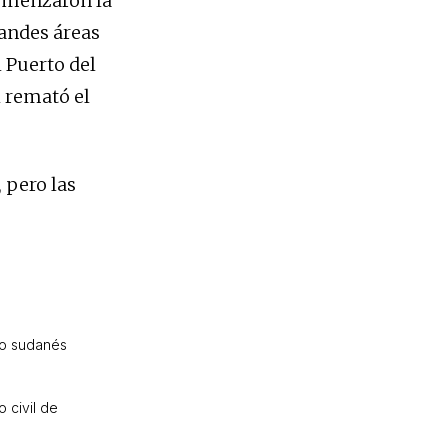
comenzaron la
randes áreas
l Puerto del
 remató el
 pero las
lo sudanés
 civil de