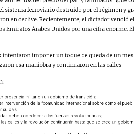
os aumentos del precio del pan y la inflación (que 
 el sistema ferroviario destruido por el régimen y g
aron en declive. Recientemente, el dictador vendió e
os Emiratos Árabes Unidos por una cifra enorme. Él
s intentaron imponer un toque de queda de un mes,
aron esa maniobra y continuaron en las calles.
n:
r presencia militar en un gobierno de transición;
r intervención de la “comunidad internacional sobre cómo el pueb
 su país;
das deben obedecer a las fuerzas revolucionarias;
las calles y la revolución continuarán hasta que se cree un gobierno