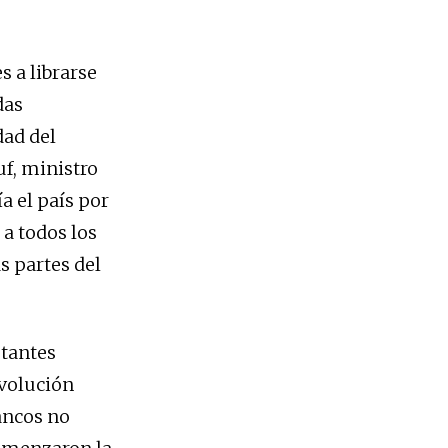
s a librarse
das
dad del
uf, ministro
ía el país por
a todos los
s partes del
stantes
evolución
ancos no