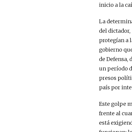
inicio a la c
La determinac
del dictador
protegían a 
gobierno que
de Defensa, d
un período d
presos políti
país por inte
Este golpe m
frente al cua
está exigien