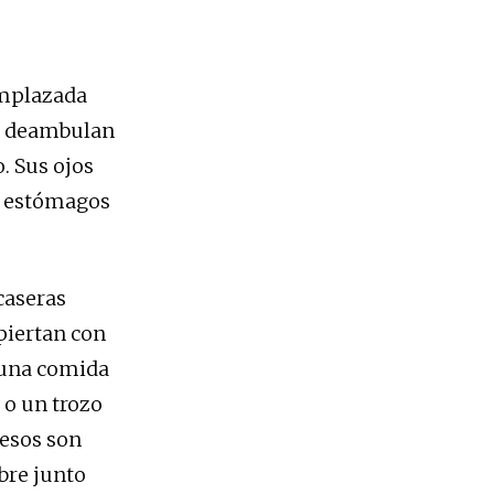
eemplazada
os deambulan
. Sus ojos
us estómagos
caseras
piertan con
 una comida
 o un trozo
uesos son
mbre junto