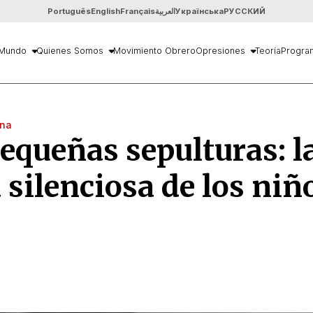
Português
English
Français
العربية
Українська
РУССКИЙ
Mundo
Quienes Somos
Movimiento Obrero
Opresiones
Teoría
Progra
ina
equeñas sepulturas: l
 silenciosa de los niñ