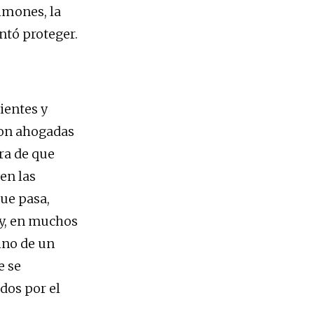
lmones, la
entó proteger.
ientes y
son ahogadas
ra de que
en las
ue pasa,
 y, en muchos
sino de un
e se
dos por el