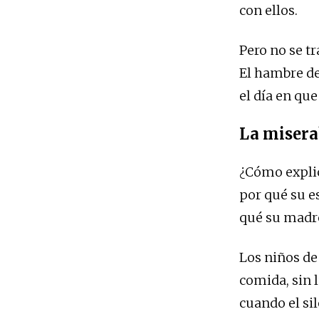
con ellos.
Pero no se t
El hambre de 
el día en qu
La misera
¿Cómo explic
por qué su e
qué su madre
Los niños de
comida, sin 
cuando el si