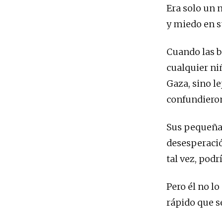
Era solo un 
y miedo en s
Cuando las b
cualquier ni
Gaza, sino le
confundiero
Sus pequeñas
desesperación
tal vez, podr
Pero él no l
rápido que s