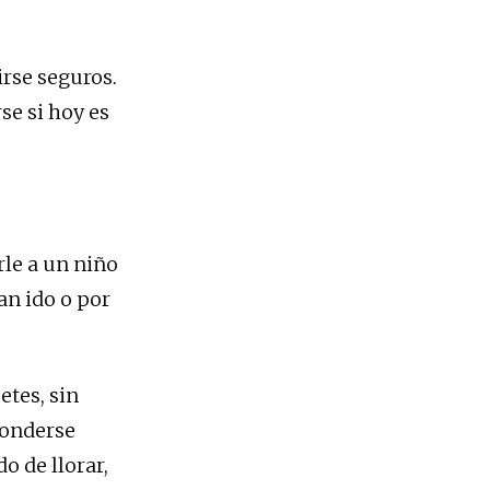
irse seguros.
se si hoy es
rle a un niño
an ido o por
etes, sin
conderse
o de llorar,