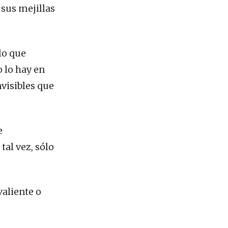
 sus mejillas
lo que
o lo hay en
nvisibles que
e
tal vez, sólo
valiente o