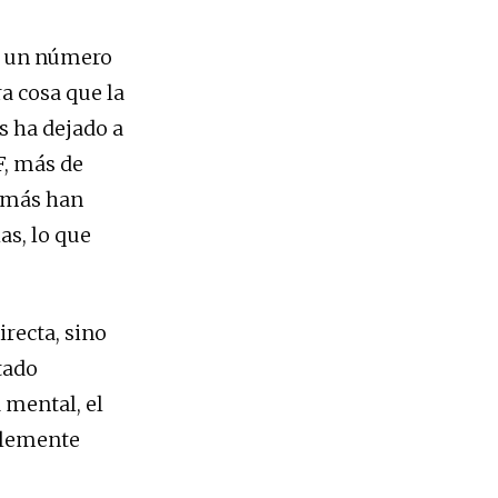
de un número
a cosa que la
os ha dejado a
F, más de
s más han
as, lo que
irecta, sino
tado
 mental, el
blemente