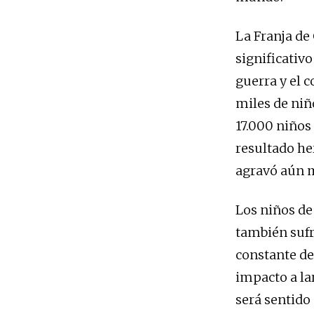
La Franja de
significativ
guerra y el c
miles de niñ
17.000 niños
resultado he
agravó aún m
Los niños de 
también sufr
constante de
impacto a la
será sentido