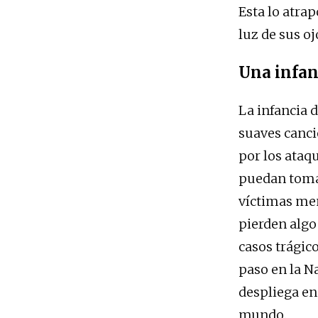
Esta lo atra
luz de sus oj
Una infan
La infancia 
suaves canci
por los ataq
puedan tomar
víctimas men
pierden algo
casos trágico
paso en la N
despliega en
mundo.