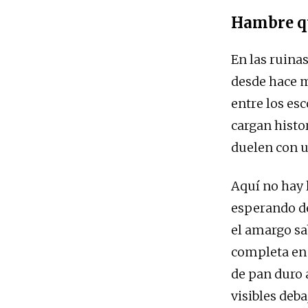
Hambre qu
En las ruina
desde hace m
entre los es
cargan histo
duelen con u
Aquí no hay 
esperando de
el amargo sa
completa en 
de pan duro 
visibles deb