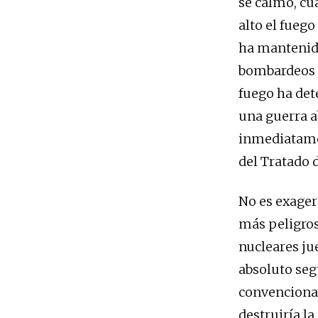
se calmó, c
alto el fuego
ha mantenido
bombardeos e
fuego ha de
una guerra ab
inmediatamen
del Tratado d
No es exager
más peligros
nucleares ju
absoluto seg
convencional
destruiría la