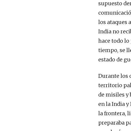
supuesto der
comunicación
los ataques 
India no rec
hace todo lo
tiempo, se l
estado de gu
Durante los c
territorio p
de misiles y
en la India y
la frontera, 
preparaba pa