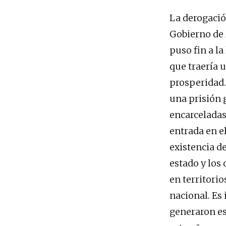
La derogación
Gobierno de 
puso fin a l
que traería 
prosperidad.
una prisión 
encarceladas
entrada en e
existencia d
estado y los
en territorio
nacional. Es
generaron es