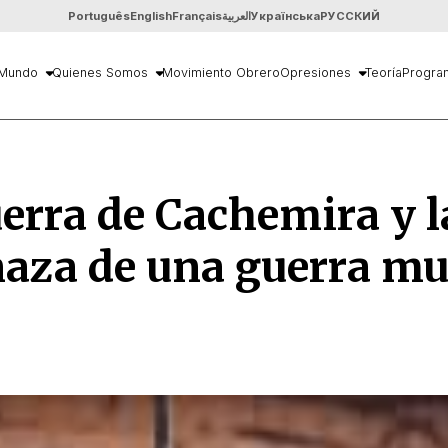
Português
English
Français
العربية
Українська
РУССКИЙ
Mundo
Quienes Somos
Movimiento Obrero
Opresiones
Teoría
Progra
erra de Cachemira y l
aza de una guerra mu