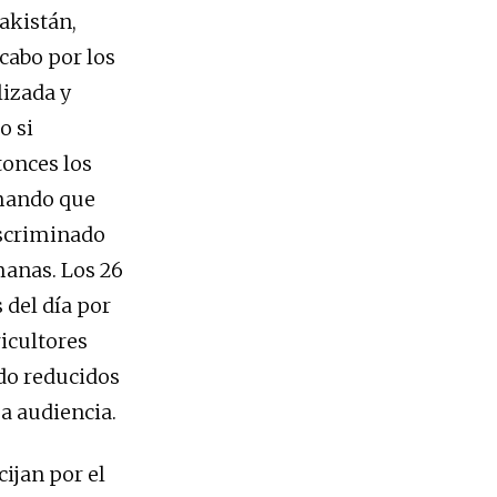
akistán,
 cabo por los
lizada y
o si
tonces los
rmando que
iscriminado
manas. Los 26
 del día por
icultores
do reducidos
a audiencia.
cijan por el