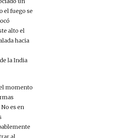
ociado un
to el fuego se
vocó
te alto el
alada hacia
e la India
n el momento
armas
 No es en
s
obablemente
rar al