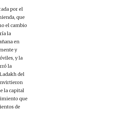
rada por el
mienda, que
mo el cambio
ía la
mañana en
amente y
viles, y la
rró la
 Ladakh del
onvirtieron
e la capital
ntimiento que
ientos de