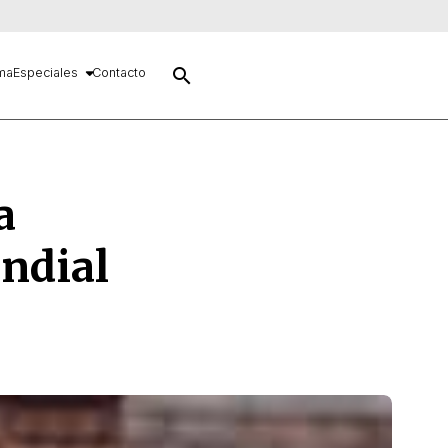
search
ma
Especiales
Contacto
a
ndial