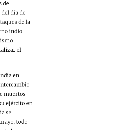
s de
 del día de
ataques de la
rno indio
mismo
alizar el
India en
 intercambio
de muertos
su ejército en
ia se
 mayo, todo