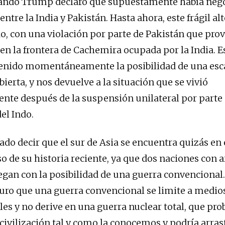
uando Trump declaró que supuestamente había neg
 entre la India y Pakistán. Hasta ahora, este frágil al
, con una violación por parte de Pakistán que pro
n la frontera de Cachemira ocupada por la India. Es
tenido momentáneamente la posibilidad de una esc
ierta, y nos devuelve a la situación que se vivió
te después de la suspensión unilateral por parte d
el Indo.
ado decir que el sur de Asia se encuentra quizás e
o de su historia reciente, ya que dos naciones con 
egan con la posibilidad de una guerra convencional.
uro que una guerra convencional se limite a medio
es y no derive en una guerra nuclear total, que pr
 civilización tal y como la conocemos y podría arrast