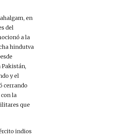
 Pahalgam, en
es del
mocionó a la
echa hindutva
Desde
a Pakistán,
ndo y el
ió cerrando
 con la
litares que
ército indios