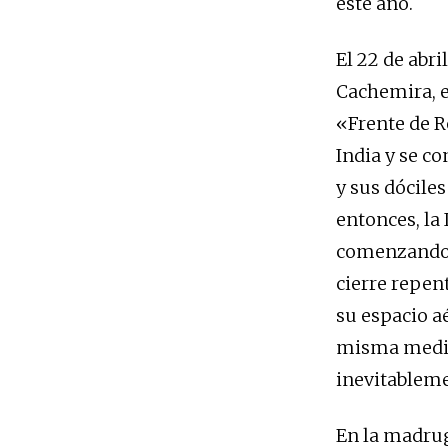
este año.
El 22 de abri
Cachemira, e
«Frente de R
India y se c
y sus dócile
entonces, la
comenzando c
cierre repen
su espacio aé
misma medida
inevitableme
En la madruga