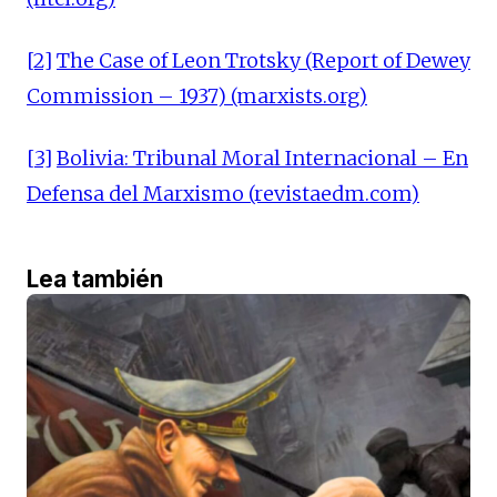
[2]
The Case of Leon Trotsky (Report of Dewey
Commission – 1937) (marxists.org)
[3]
Bolivia: Tribunal Moral Internacional – En
Defensa del Marxismo (revistaedm.com)
Lea también