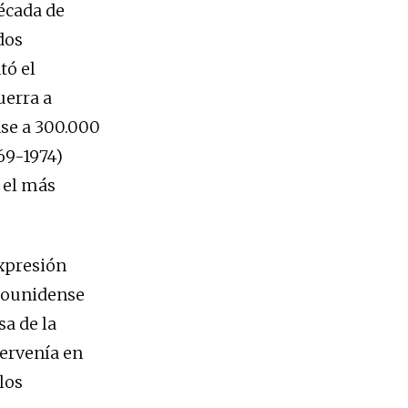
década de
dos
tó el
uerra a
se a 300.000
69-1974)
 el más
expresión
adounidense
sa de la
tervenía en
los