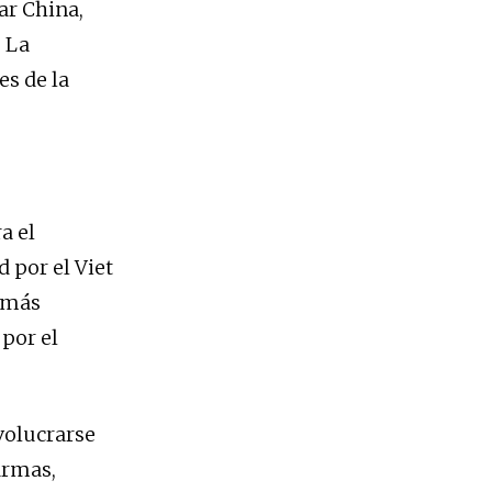
ar China,
 La
es de la
a el
 por el Viet
z más
 por el
volucrarse
armas,