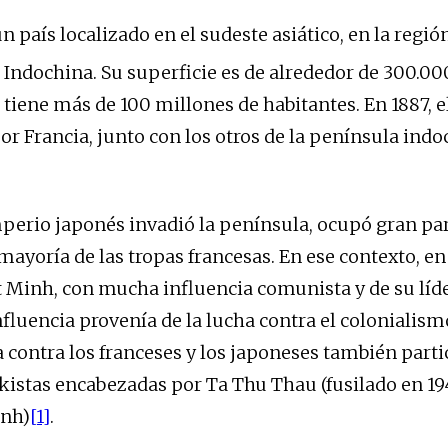
 país localizado en el sudeste asiático, en la regió
ndochina. Su superficie es de alrededor de 300.0
tiene más de 100 millones de habitantes. En 1887, el
or Francia, junto con los otros de la península indo
mperio japonés invadió la península, ocupó gran part
mayoría de las tropas francesas. En ese contexto, en 
t Minh, con mucha influencia comunista y de su líd
nfluencia provenía de la lucha contra el colonialism
ia contra los franceses y los japoneses también part
skistas encabezadas por Ta Thu Thau (fusilado en 1
inh)
[1]
.