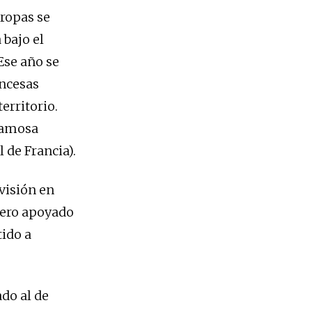
tropas se
 bajo el
Ese año se
ancesas
erritorio.
 famosa
 de Francia).
ivisión en
rero apoyado
tido a
do al de