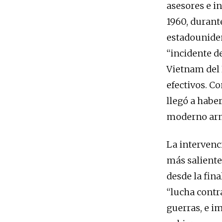
asesores e in
1960, durant
estadouniden
“incidente d
Vietnam del 
efectivos. C
llegó a habe
moderno arm
La intervenc
más saliente
desde la fin
“lucha contr
guerras, e i