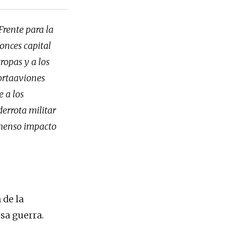
Frente para la
onces capital
ropas y a los
ortaaviones
 a los
derrota militar
nmenso impacto
 de la
sa guerra.