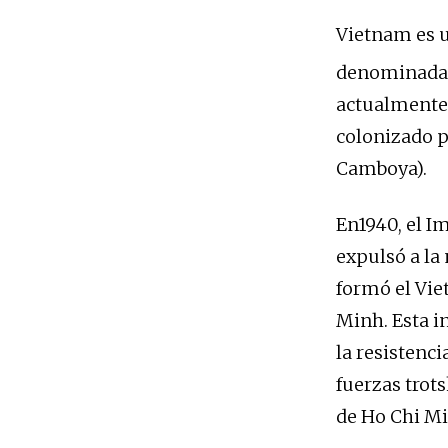
Vietnam es un
denominada I
actualmente 
colonizado p
Camboya).
En1940, el I
expulsó a la 
formó el Vie
Minh. Esta i
la resistenc
fuerzas trot
de Ho Chi M