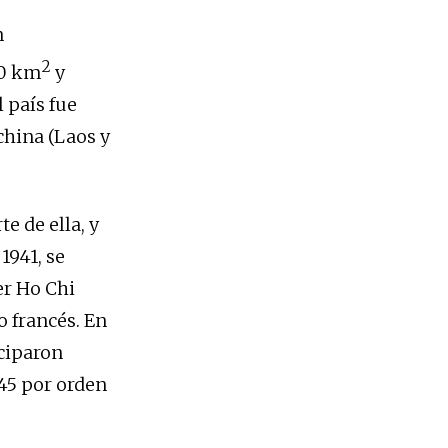
n
2
00 km
y
 país fue
china (Laos y
e de ella, y
1941, se
er Ho Chi
o francés. En
iciparon
945 por orden