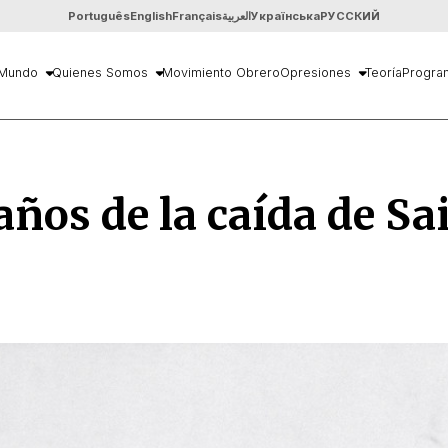
Português
English
Français
العربية
Українська
РУССКИЙ
Mundo
Quienes Somos
Movimiento Obrero
Opresiones
Teoría
Progra
años de la caída de S