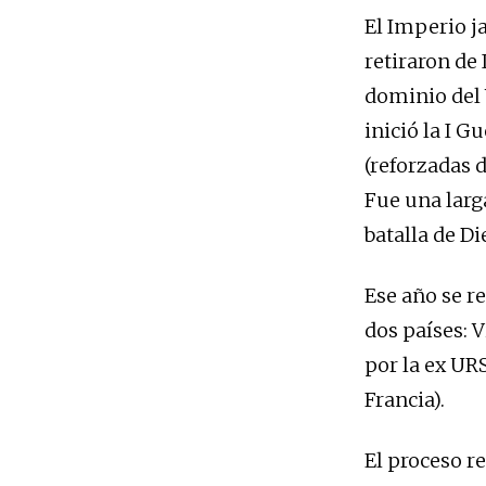
El Imperio j
retiraron de
dominio del 
inició la I G
(reforzadas d
Fue una larg
batalla de Di
Ese año se re
dos países: 
por la ex UR
Francia).
El proceso r