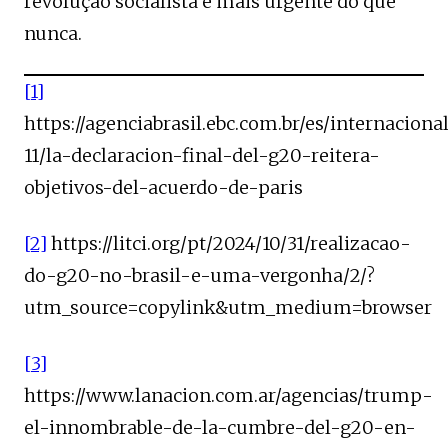
revolução socialista é mais urgente do que
nunca.
[1]
https://agenciabrasil.ebc.com.br/es/internaciona
11/la-declaracion-final-del-g20-reitera-
objetivos-del-acuerdo-de-paris
[2]
https://litci.org/pt/2024/10/31/realizacao-
do-g20-no-brasil-e-uma-vergonha/2/?
utm_source=copylink&utm_medium=browser
[3]
https://www.lanacion.com.ar/agencias/trump-
el-innombrable-de-la-cumbre-del-g20-en-