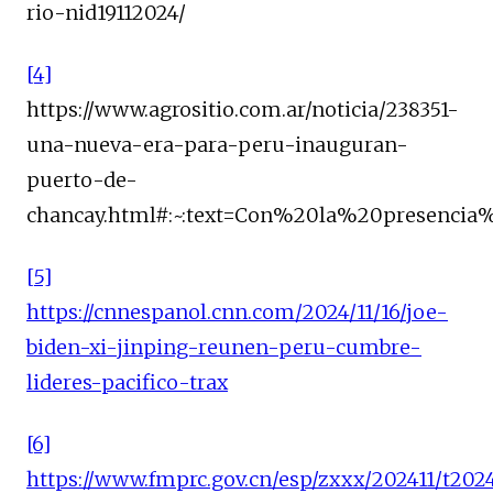
rio-nid19112024/
[4]
https://www.agrositio.com.ar/noticia/238351-
una-nueva-era-para-peru-inauguran-
puerto-de-
chancay.html#:~:text=Con%20la%20presenci
[5]
https://cnnespanol.cnn.com/2024/11/16/joe-
biden-xi-jinping-reunen-peru-cumbre-
lideres-pacifico-trax
[6]
https://www.fmprc.gov.cn/esp/zxxx/202411/t202