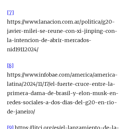
[7]
https://www.lanacion.com.ar/politica/g20-
javier-milei-se-reune-con-xi-jinping-con-
la-intencion-de-abrir-mercados-
nid19112024/
[8]
https://www.infobae.com/america/america-
latina/2024/11/17/el-fuerte-cruce-entre-la-
primera-dama-de-brasil-y-elon-musk-en-
redes-sociales-a-dos-dias-del-g20-en-rio-
de-janeiro/
[9]
https://litci.org/es/el-lanzamiento-de-la-