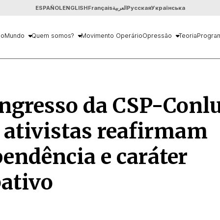
ESPAÑOL
ENGLISH
Français
العربية
Русская
Українська
io
Mundo
Quem somos?
Movimento Operário
Opressão
Teoria
Progra
ngresso da CSP-Conlu
 ativistas reafirmam
endência e caráter
ativo