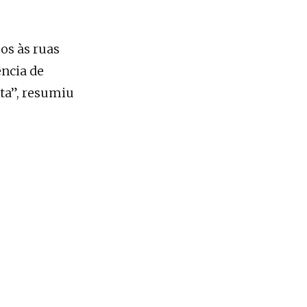
mos às ruas
ncia de
ita”, resumiu