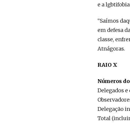
e a lgbtifob
“Saímos daqu
em defesa da
classe, enfr
Atnágoras.
RAIO X
Números do 
Delegados e 
Observadore
Delegação in
Total (inclui