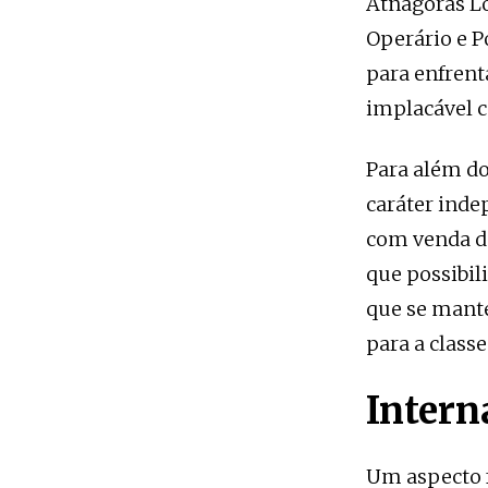
Atnágoras Lo
Operário e P
para enfrent
implacável co
Para além do
caráter indep
com venda de
que possibil
que se manté
para a class
Intern
Um aspecto f