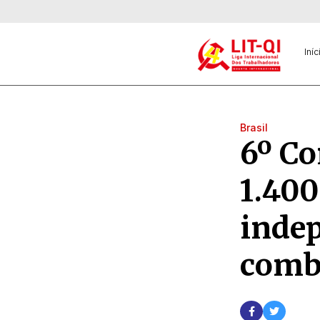
Iníc
Brasil
6º Co
1.400
indep
comb