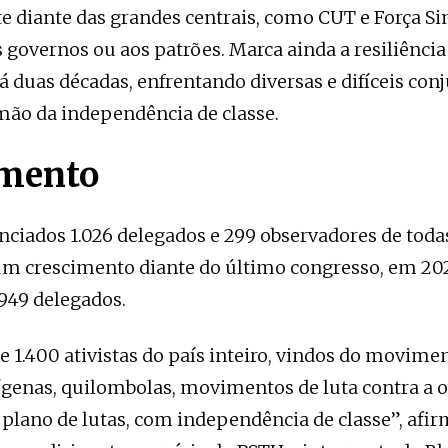
 diante das grandes centrais, como CUT e Força Sin
s governos ou aos patrões. Marca ainda a resiliência
já duas décadas, enfrentando diversas e difíceis co
mão da independência de classe.
imento
ciados 1.026 delegados e 299 observadores de todas
m crescimento diante do último congresso, em 202
949 delegados.
 1.400 ativistas do país inteiro, vindos do movimen
ígenas, quilombolas, movimentos de luta contra a 
lano de lutas, com independência de classe”, afi