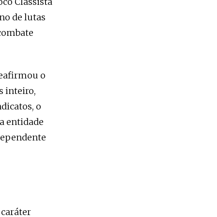
oco Classista
no de lutas
 combate
reafirmou o
 inteiro,
dicatos, o
a entidade
ndependente
caráter