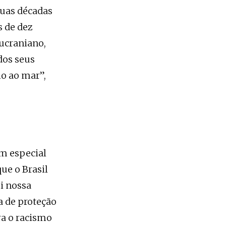
duas décadas
s de dez
 ucraniano,
dos seus
io ao mar”,
em especial
ue o Brasil
i nossa
a de proteção
ra o racismo