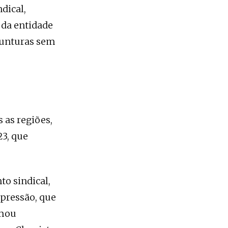
dical,
 da entidade
njunturas sem
 as regiões,
3, que
to sindical,
opressão, que
rmou