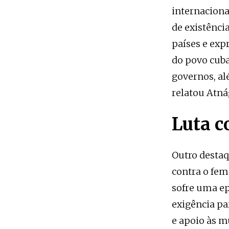
internaciona
de existênci
países e exp
do povo cuba
governos, al
relatou Atná
Luta c
Outro destaq
contra o fem
sofre uma e
exigência pa
e apoio às m