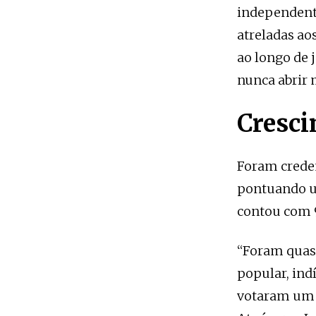
independente
atreladas ao
ao longo de 
nunca abrir 
Cresc
Foram creden
pontuando u
contou com 
“Foram quase
popular, ind
votaram um p