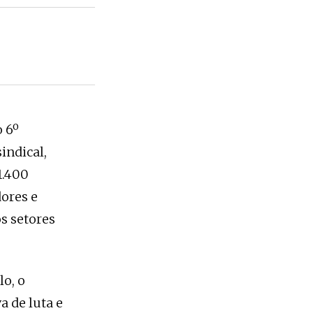
o 6º
indical,
1.400
dores e
s setores
lo, o
 de luta e