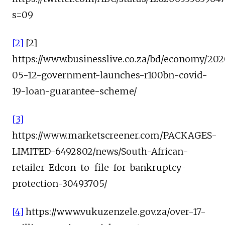
s=09
[2]
[2]
https://www.businesslive.co.za/bd/economy/20
05-12-government-launches-r100bn-covid-
19-loan-guarantee-scheme/
[3]
https://www.marketscreener.com/PACKAGES-
LIMITED-6492802/news/South-African-
retailer-Edcon-to-file-for-bankruptcy-
protection-30493705/
[4]
https://www.vukuzenzele.gov.za/over-17-