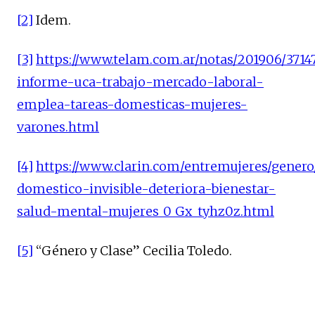
[2]
Idem.
[3]
https://www.telam.com.ar/notas/201906/3714
informe-uca-trabajo-mercado-laboral-
emplea-tareas-domesticas-mujeres-
varones.html
[4]
https://www.clarin.com/entremujeres/genero
domestico-invisible-deteriora-bienestar-
salud-mental-mujeres_0_Gx_tyhz0z.html
[5]
“Género y Clase” Cecilia Toledo.