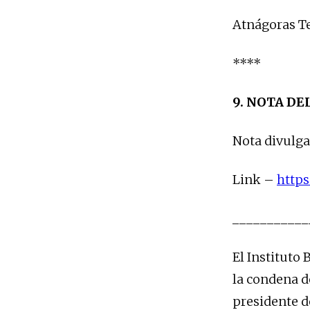
Atnágoras Te
****
9. NOTA DE
Nota divulga
Link –
https
___________
El Instituto
la condena d
presidente de