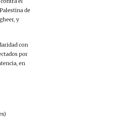
 contra el
Palestina de
heer, y
idaridad con
fectados por
ntencia, en
es)