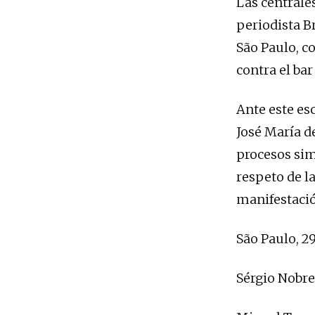
Las centrale
periodista B
São Paulo, 
contra el bar
Ante este es
José María d
procesos sim
respeto de la
manifestaci
São Paulo, 29
Sérgio Nobre