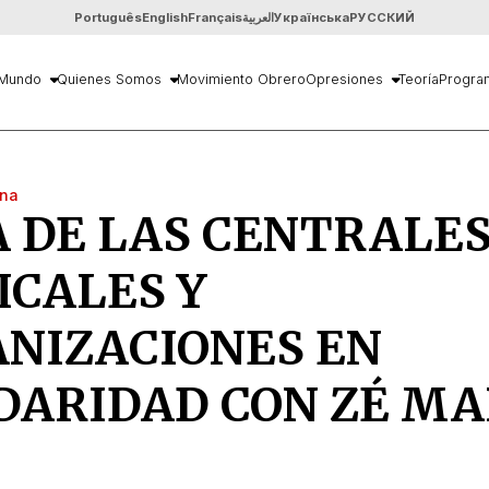
Português
English
Français
العربية
Українська
РУССКИЙ
Mundo
Quienes Somos
Movimiento Obrero
Opresiones
Teoría
Progra
ina
 DE LAS CENTRALE
ICALES Y
NIZACIONES EN
DARIDAD CON ZÉ MA