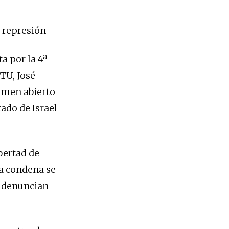
a represión
a por la 4ª
TU, José
imen abierto
ado de Israel
ibertad de
La condena se
e denuncian