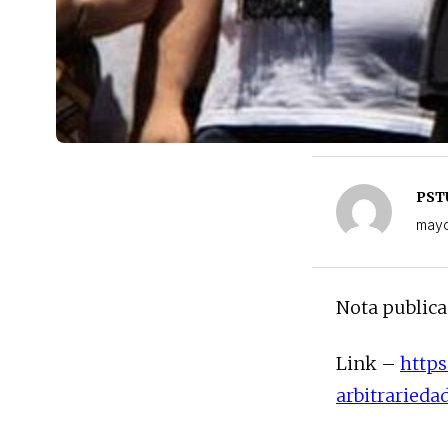
PST
mayo
Nota publica
Link –
https
arbitraried