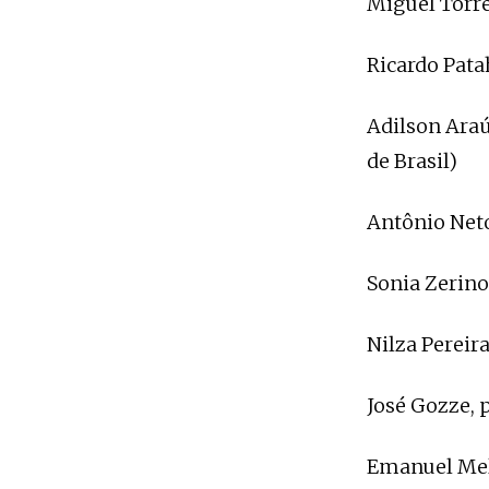
Miguel Torre
Ricardo Pata
Adilson Araú
de Brasil)
Antônio Neto
Sonia Zerino
Nilza Pereira
José Gozze, 
Emanuel Mela