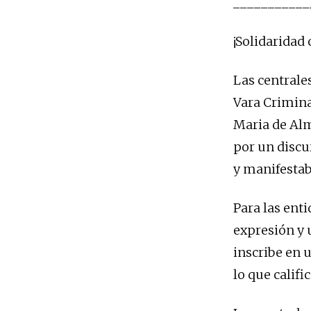
___________
¡Solidaridad 
Las centrale
Vara Crimina
Maria de Alm
por un discu
y manifestab
Para las enti
expresión y 
inscribe en 
lo que califi