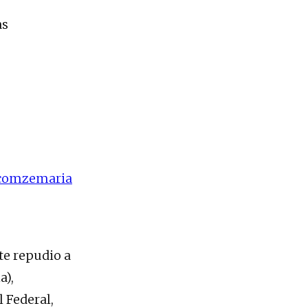
as
decomzemaria
te repudio a
a),
l Federal,