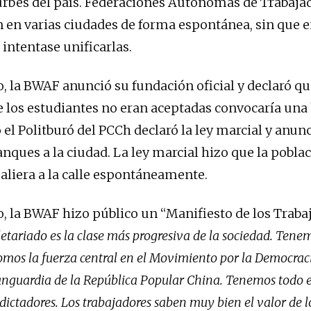
urbes del país. Federaciones Autónomas de Trabaja
n en varias ciudades de forma espontánea, sin que 
ntentase unificarlas.
, la BWAF anunció su fundación oficial y declaró que
los estudiantes no eran aceptadas convocaría una
 el Politburó del PCCh declaró la ley marcial y anunc
anques a la ciudad. La ley marcial hizo que la pobla
saliera a la calle espontáneamente.
o, la BWAF hizo público un “Manifiesto de los Trab
letariado es la clase más progresiva de la sociedad. Tene
omos la fuerza central en el Movimiento por la Democraci
vanguardia de la República Popular China. Tenemos todo e
 dictadores. Los trabajadores saben muy bien el valor de l