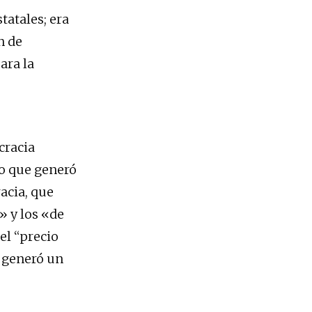
tatales; era
n de
ara la
cracia
o que generó
acia, que
» y los «de
el “precio
e generó un