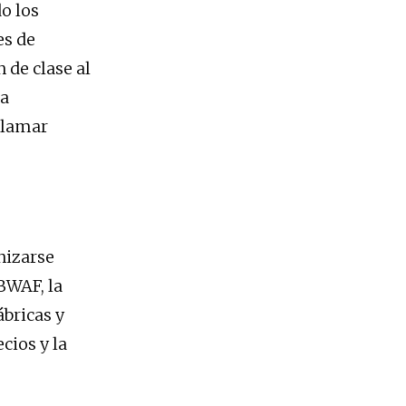
o los
es de
 de clase al
la
eclamar
anizarse
 BWAF, la
bricas y
cios y la