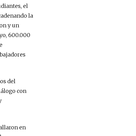
diantes, el
ncadenando la
ron y un
ayo, 600.000
e
abajadores
os del
diálogo con
y
allaron en