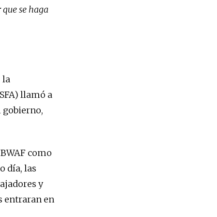
r que se haga
 la
SFA) llamó a
l gobierno,
la BWAF como
 día, las
bajadores y
s entraran en