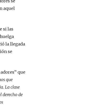
dores se
en aquel
 si las
 huelga
ió la llegada
ción se
ajadores” que
mos que
a. La clase
l derecho de
os