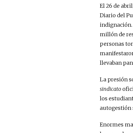
El 26 de abri
Diario del P
indignación.
millón de re
personas toma
manifestaron
llevaban pan
La presión so
sindicato
ofic
los estudian
autogestión 
Enormes mani