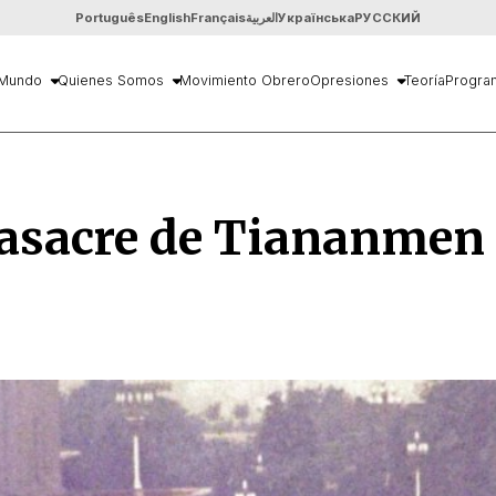
Português
English
Français
العربية
Українська
РУССКИЙ
Mundo
Quienes Somos
Movimiento Obrero
Opresiones
Teoría
Progra
asacre de Tiananmen