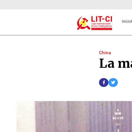
Inicio
China
La m