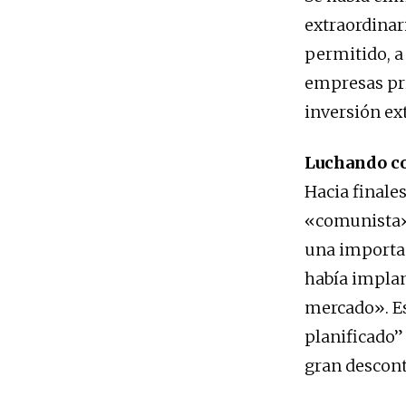
extraordinar
permitido, a 
empresas pri
inversión ex
Luchando con
Hacia finales
«comunista»
una important
había implan
mercado». Es
planificado”
gran descont