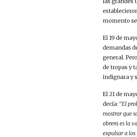
las grandes 
estableciero
momento se i
El 19 de mayo
demandas de 
general. Pero
de tropas y t
indignara y 
El 21 de may
decía: “
El pro
mostrar que s
obrera es la 
expulsar a los