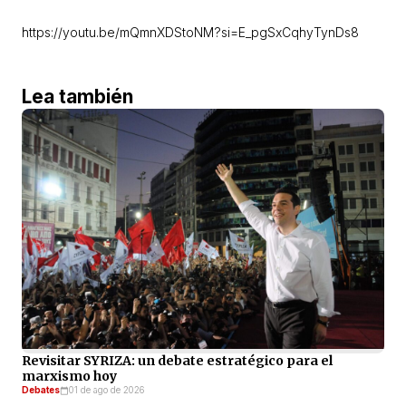
https://youtu.be/mQmnXDStoNM?si=E_pgSxCqhyTynDs8
Lea también
Revisitar SYRIZA: un debate estratégico para el
marxismo hoy
Debates
01 de ago de 2026