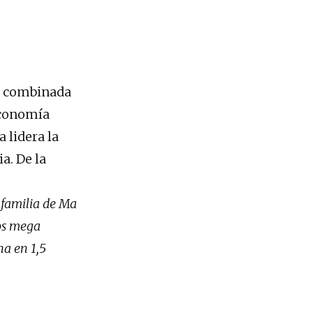
na combinada
 economía
 lidera la
a. De la
a familia de Ma
los mega
na en 1,5