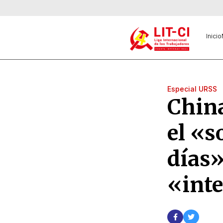
Inicio
Especial URSS
China
el «s
días»
«int