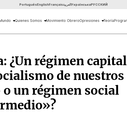
Português
English
Français
العربية
Українська
РУССКИЙ
Mundo
Quienes Somos
Movimiento Obrero
Opresiones
Teoría
Progra
: ¿Un régimen capital
ocialismo de nuestros
 o un régimen social
ermedio»?