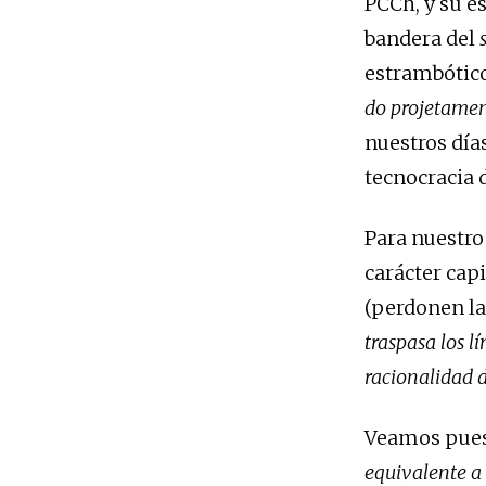
PCCh, y su e
bandera del
estrambótic
do projetame
nuestros día
tecnocracia d
Para nuestro
carácter capi
(perdonen la
traspasa los l
racionalidad d
Veamos pues,
equivalente a