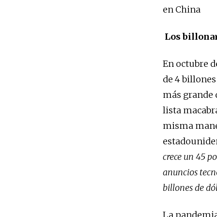
en China
Los billona
En octubre d
de 4 billone
más grande de
lista macabr
misma manera
estadouniden
crece un 45 p
anuncios tecno
billones de dó
La pandemia 