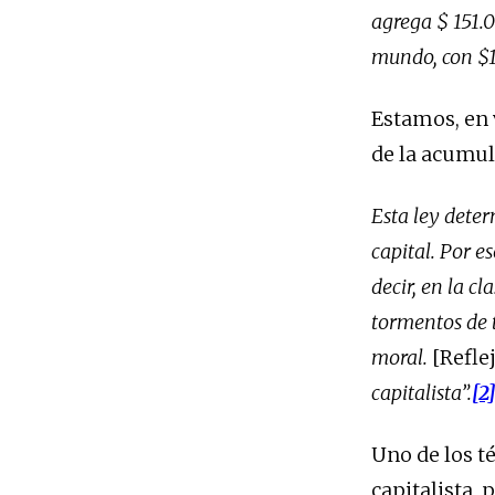
agrega $ 151.0
mundo, con $
Estamos, en 
de la acumul
Esta ley dete
capital. Por e
decir, en la c
tormentos de t
moral.
[Refl
capitalista”.
[2
Uno de los té
capitalista,