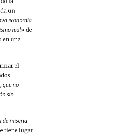
ndo la
 da un
ova economia
ismo real
» de
o en una
irmar el
gados
, que no
ón sin
 de miseria
e tiene lugar