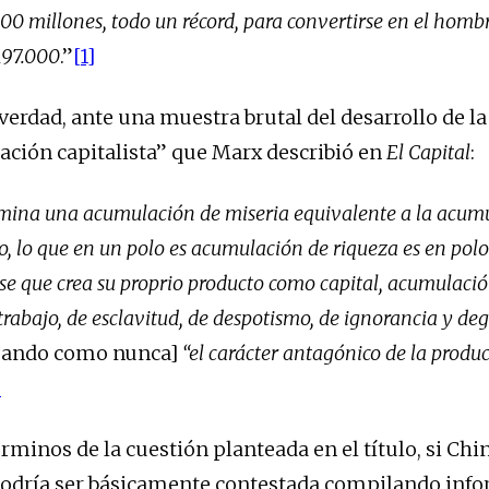
00 millones, todo un récord, para convertirse en el hombr
197.000
.”
[1]
verdad, ante una muestra brutal del desarrollo de la
ación capitalista” que Marx describió en
El Capital
:
rmina una acumulación de miseria equivalente a la acum
so, lo que en un polo es acumulación de riqueza es en polo 
lase que crea su proprio producto como capital, acumulació
rabajo, de esclavitud, de despotismo, de ignorancia y de
ejando como nunca]
“
el carácter antagónico de la produ
]
rminos de la cuestión planteada en el título, si Chi
 podría ser básicamente contestada compilando inf