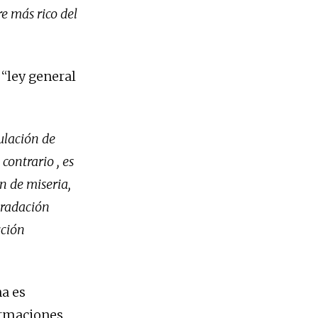
e más rico del
 “ley general
ulación de
contrario , es
n de miseria,
gradación
cción
na es
ormaciones