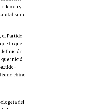
 pandemia y
capitalismo
 el Partido
 que lo que
 definición
 que inició
partido-
alismo chino.
pologeta del