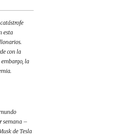
catástrofe
n esta
llonarios.
de con la
n embargo, la
emia.
l mundo
por semana –
 Musk de Tesla