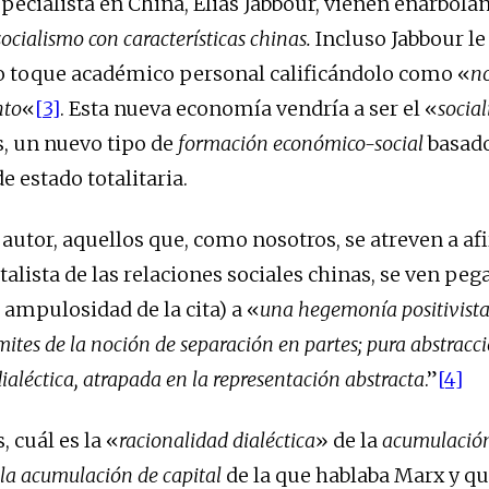
specialista en China, Elias Jabbour, vienen enarbola
socialismo con características chinas.
Incluso Jabbour le
o toque académico personal calificándolo como «
n
nto
«
[3]
. Esta nueva economía vendría a ser el «
social
s, un nuevo tipo de
formación económico-social
basad
e estado totalitaria.
 autor, aquellos que, como nosotros, se atreven a af
talista de las relaciones sociales chinas, se ven pe
 ampulosidad de la cita) a «
una hegemonía positivista
ímites de la noción de separación en partes; pura abstracci
ialéctica, atrapada en la representación abstracta
.”
[4]
 cuál es la «
racionalidad dialéctica
» de la
acumulación
 la acumulación de capital
de la que hablaba Marx y qu