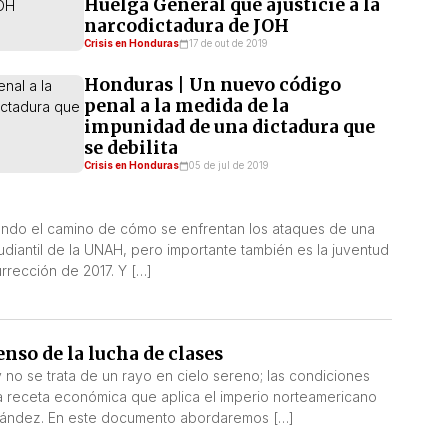
Huelga General que ajusticie a la
narcodictadura de JOH
Crisis en Honduras
17 de out de 2019
Honduras | Un nuevo código
penal a la medida de la
impunidad de una dictadura que
se debilita
Crisis en Honduras
05 de jul de 2019
ando el camino de cómo se enfrentan los ataques de una
tudiantil de la UNAH, pero importante también es la juventud
urrección de 2017. Y […]
nso de la lucha de clases
 no se trata de un rayo en cielo sereno; las condiciones
n la receta económica que aplica el imperio norteamericano
ández. En este documento abordaremos […]