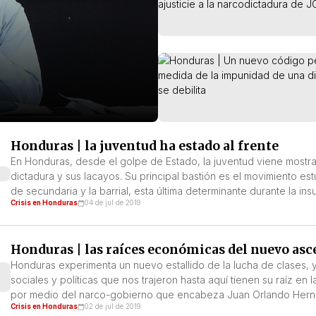
Honduras | la juventud ha estado al frente
En Honduras, desde el golpe de Estado, la juventud viene mostr
dictadura y sus lacayos. Su principal bastión es el movimiento es
de secundaria y la barrial, esta última determinante durante la ins
Crisis en Honduras
04 de jul de 2019
Honduras | las raíces económicas del nuevo asce
Honduras experimenta un nuevo estallido de la lucha de clases, y
sociales y políticas que nos trajeron hasta aquí tienen su raíz e
por medio del narco-gobierno que encabeza Juan Orlando Hern
Crisis en Honduras
02 de jul de 2019