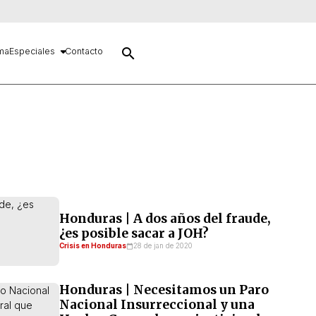
search
ma
Especiales
Contacto
Honduras | A dos años del fraude,
¿es posible sacar a JOH?
Crisis en Honduras
28 de jan de 2020
Honduras | Necesitamos un Paro
Nacional Insurreccional y una