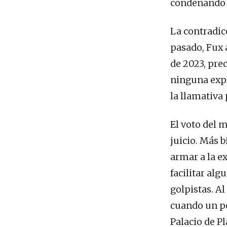
condenando ú
La contradic
pasado, Fux 
de 2023, prec
ninguna expl
la llamativa
El voto del 
juicio. Más b
armar a la e
facilitar al
golpistas. A
cuando un po
Palacio de P