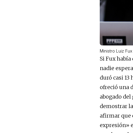
Ministro Luiz Fu
Si Fux había
nadie espera
duró casi 13
ofreció una 
abogado del g
demostrar la
afirmar que 
expresión» en