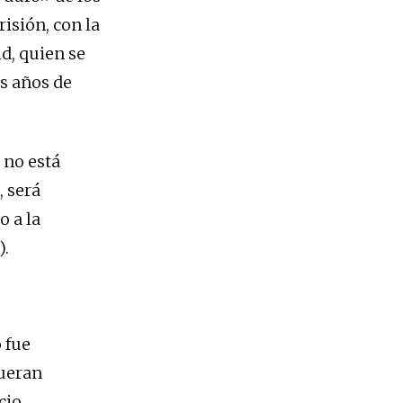
isión, con la
d, quien se
os años de
n no está
 será
o a la
).
 fue
fueran
cio