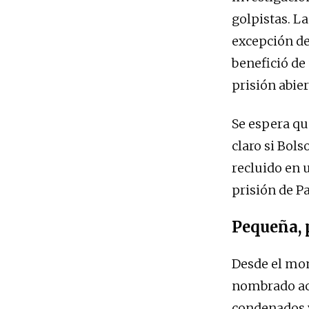
golpistas. L
excepción de
benefició de
prisión abier
Se espera que
claro si Bol
recluido en u
prisión de P
Pequeña, 
Desde el mom
nombrado acu
condenados y 