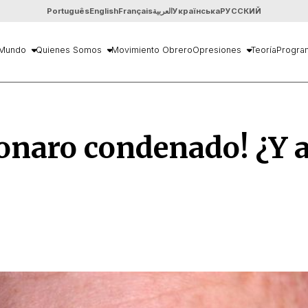
Português
English
Français
العربية
Українська
РУССКИЙ
Mundo
Quienes Somos
Movimiento Obrero
Opresiones
Teoría
Progra
onaro condenado! ¿Y 