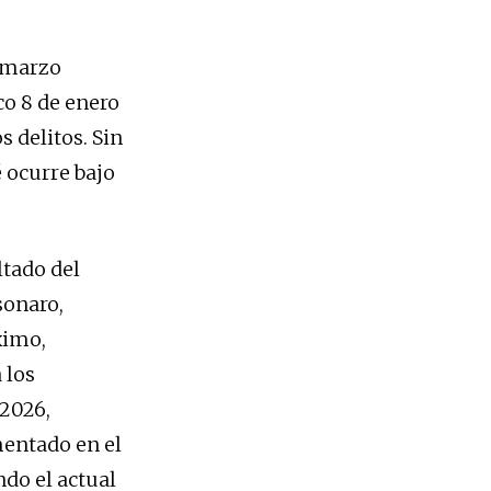
n marzo
co 8 de enero
 delitos. Sin
 ocurre bajo
ltado del
sonaro,
ximo,
 los
 2026,
mentado en el
ndo el actual