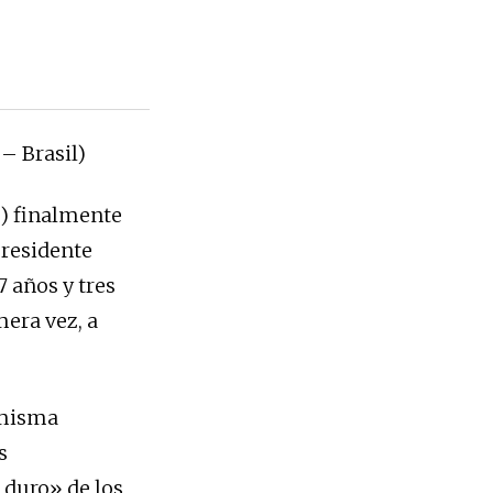
 – Brasil)
F) finalmente
presidente
 años y tres
mera vez, a
 misma
s
 duro» de los