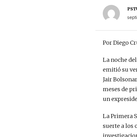
PSTU
sept
Por Diego Cr
La noche del
emitió su ve
Jair Bolsona
meses de pri
un expreside
La Primera S
suerte a los
investigacio