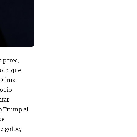
s pares,
voto, que
 Dilma
ropio
ntar
ón Trump al
de
de golpe,