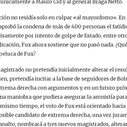
nicamente a Mauro Cid y al general Braga Netto.
ción no residía solo en culpar «al mayordomo». E
aprobó la condena de más de 400 personas el fatídi
isamente por intento de golpe de Estado, entre otros
icación, Fux ahora sostiene que no pasó nada. ¿Qué
 peluca de Fux?
magistrado no pretendía inicialmente alterar el resu
ien, pretendía incitar a la base de seguidores de Bol
xtrema derecha con argumentos y, en un futuro pró
guna maniobra que pudiera asegurar la amnistía para
l mismo tiempo, el voto de Fux está orientado hacia
sible candidato de extrema derecha, una vez jura
lanalto, nombrará a tres nuevos magistrados, altera