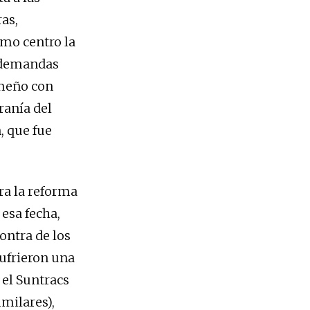
as,
omo centro la
s demandas
ameño con
ranía del
, que fue
ra la reforma
 esa fecha,
ontra de los
ufrieron una
 el Suntracs
imilares),