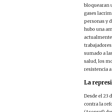
bloquearan un
gases lacrim
personas y d
hubo una amp
actualmente,
trabajadores
sumado a las
salud, los m
resistencia 
La represi
Desde el 23 
contra la re
(Asoprof) de