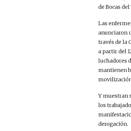
de Bocas del 
Las enferme
anunciaron u
través de la
a partir del
luchadores d
mantienen b
movilización
Y muestran s
los trabajad
manifestacio
derogación.