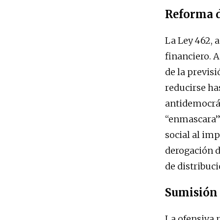
Reforma d
La Ley 462, 
financiero. 
de la previs
reducirse ha
antidemocrát
“enmascara” 
social al im
derogación d
de distribuci
Sumisión 
La ofensiva 