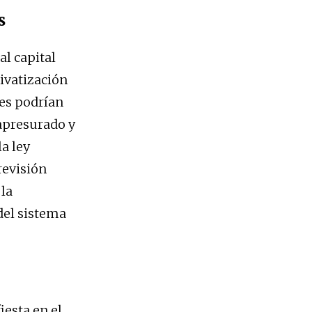
s
al capital
rivatización
nes podrían
 apresurado y
a ley
revisión
 la
 del sistema
iesta en el