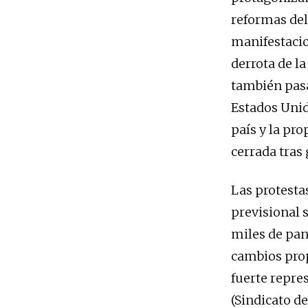
reformas del
manifestacio
derrota de la
también pasa
Estados Unid
país y la pr
cerrada tras
Las protesta
previsional s
miles de pan
cambios prop
fuerte repre
(Sindicato de