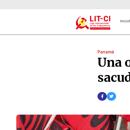
Inicio
Panamá
Una o
sacu