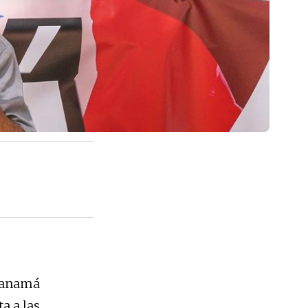
 Panamá
a a las