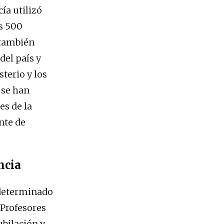
ía utilizó
s 500
 también
del país y
terio y los
 se han
es de la
nte de
ncia
ndeterminado
 Profesores
ubilación y