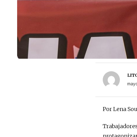
LIT
mayo
Por Lena So
Trabajadores
protagonizan