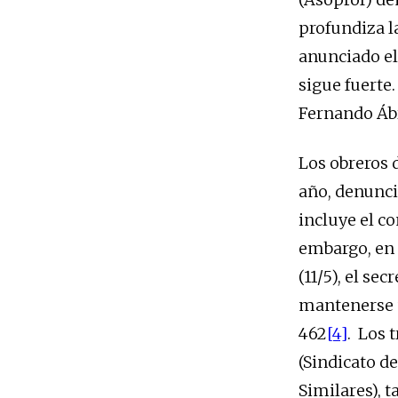
profundiza la
anunciado el
sigue fuerte
Fernando Ábr
Los obreros 
año, denunci
incluye el c
embargo, en 
(11/5), el se
mantenerse u
462
[4]
. Los 
(Sindicato d
Similares), 