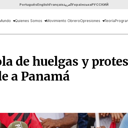
Português
English
Français
العربية
Українська
РУССКИЙ
Mundo
Quienes Somos
Movimiento Obrero
Opresiones
Teoría
Progra
la de huelgas y prote
de a Panamá