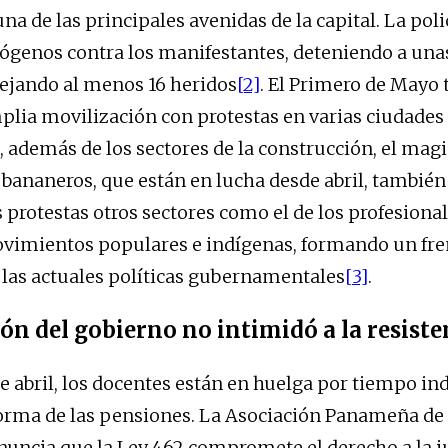
a de las principales avenidas de la capital. La polic
ógenos contra los manifestantes, deteniendo a una
ejando al menos 16 heridos
[2]
. El Primero de Mayo
lia movilización con protestas en varias ciudades 
 además de los sectores de la construcción, el magis
 bananeros, que están en lucha desde abril, también
 protestas otros sectores como el de los profesional
ovimientos populares e indígenas, formando un fre
a las actuales políticas gubernamentales
[3]
.
ón del gobierno no intimidó a la resiste
de abril, los docentes están en huelga por tiempo i
forma de las pensiones. La Asociación Panameña de
nuncia que la Ley 462 compromete el derecho a la j