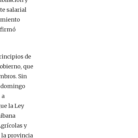
te salarial
vimiento
afirmó
rincipios de
obierno, que
mbros. Sin
te domingo
 a
ue la Ley
aibana
grícolas y
 la provincia