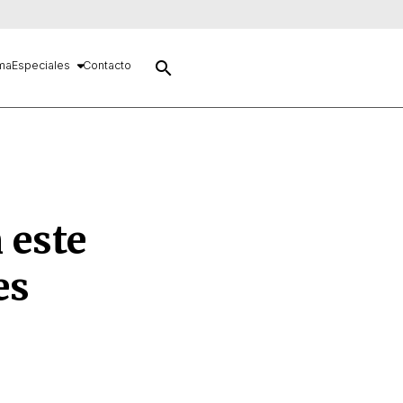
search
ma
Especiales
Contacto
 este
es