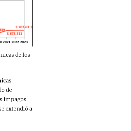
ómicas de los
micas
do de
os impagos
se extendió a