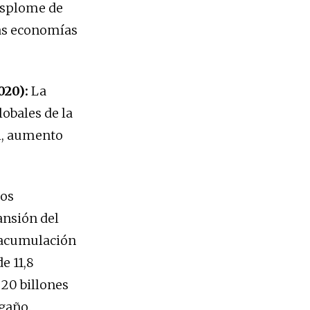
esplome de
as economías
020):
La
obales de la
al, aumento
tos
ansión del
e acumulación
e 11,8
 20 billones
ngaño.