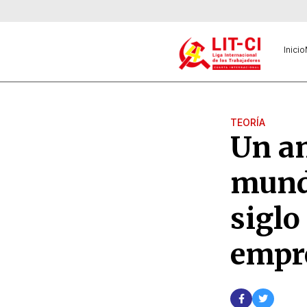
Inicio
TEORÍA
Un an
mundi
siglo
empr