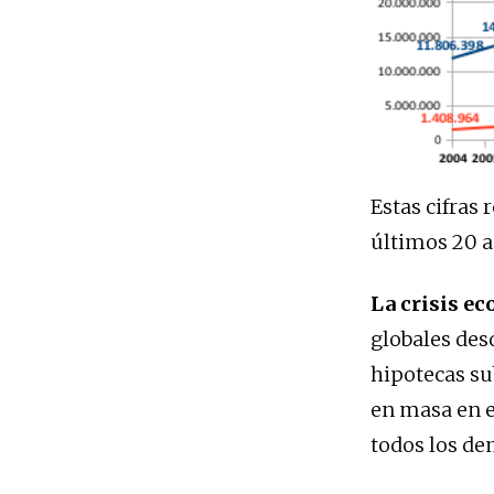
Estas cifras 
últimos 20 a
La crisis e
globales des
hipotecas su
en masa en e
todos los de