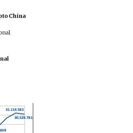
epto China
onal
nal