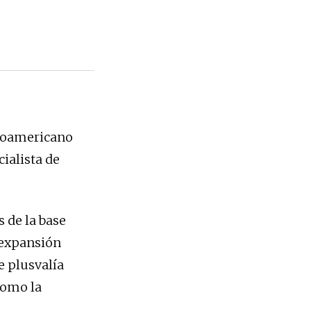
inoamericano
ialista de
 de la base
 expansión
e plusvalía
como la