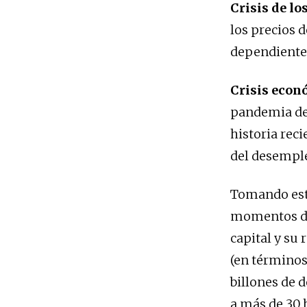
Crisis de lo
los precios d
dependientes
Crisis econ
pandemia des
historia rec
del desemple
Tomando esto
momentos de 
capital y su
(en términos
billones de d
a más de 30 