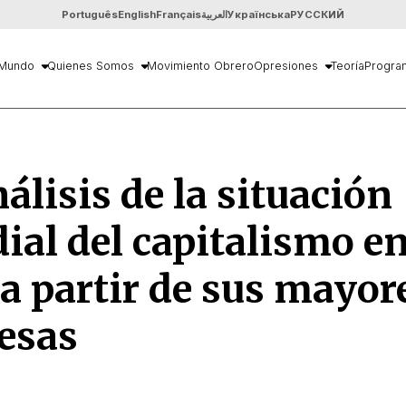
Português
English
Français
العربية
Українська
РУССКИЙ
Mundo
Quienes Somos
Movimiento Obrero
Opresiones
Teoría
Progra
álisis de la situación
al del capitalismo en
 a partir de sus mayor
esas