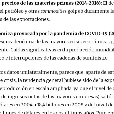
s precios de las materias primas (2014-2016):
El d
el petróleo y otras
commodities
golpeó duramente l
 de las exportaciones.
ómica provocada por la pandemia de COVID-19 (2
encadenó una de las mayores crisis económicas gl
iente. Caídas significativas en la producción mundi
o e interrupciones de las cadenas de suministro.
s datos unilateralmente, parece que, aparte de es
crisis, la tendencia general hubiese sido de la exp
 reproducción en escala ampliada, ya que el nivel d
 de ingresos netos de las mayores empresas) saltó d
ólares en 2004 a 18,4 billones en 2008 y del nivel de
billones de dólares en los dos últimos años. Puro e