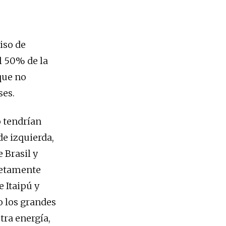
so de
el 50% de la
 que no
s países.
o tendrían
de izquierda,
 Brasil y
letamente
e Itaipú y
o los grandes
tra energía,