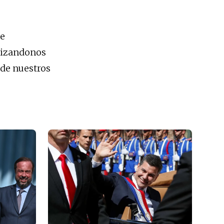
ue
anizandonos
 de nuestros