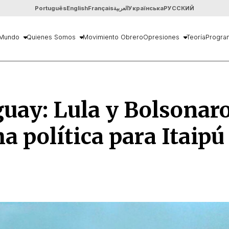
Português
English
Français
العربية
Українська
РУССКИЙ
Mundo
Quienes Somos
Movimiento Obrero
Opresiones
Teoría
Progra
uay: Lula y Bolsonaro
 política para Itaipú