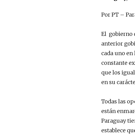
Por PT – Pa
El gobierno 
anterior gob
cada uno en 
constante exi
que los igual
en su caráct
Todas las op
están enmarc
Paraguay tie
establece que