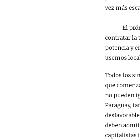
vez más esca
El próximo
contratar la 
potencia y en
usemos loca
Todos los si
que comenzar
no pueden ign
Paraguay, t
desfavorable 
deben admiti
capitalistas