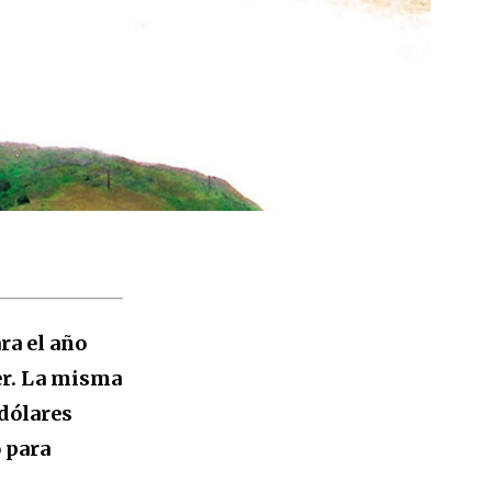
ara el año
der. La misma
 dólares
 para