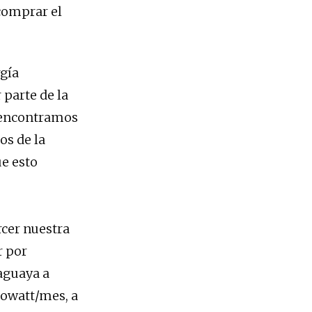
 comprar el
rgía
 parte de la
e encontramos
os de la
ue esto
rcer nuestra
r por
aguaya a
ilowatt/mes, a