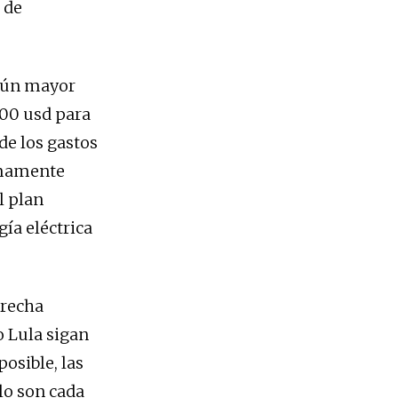
 de
aún mayor
000 usd para
e los gastos
imamente
l plan
gía eléctrica
erecha
o Lula sigan
osible, las
lo son cada