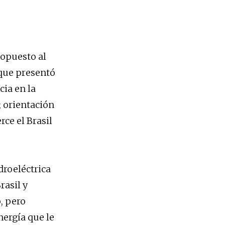
 opuesto al
 que presentó
ia en la
; orientación
rce el Brasil
droeléctrica
rasil y
, pero
nergía que le