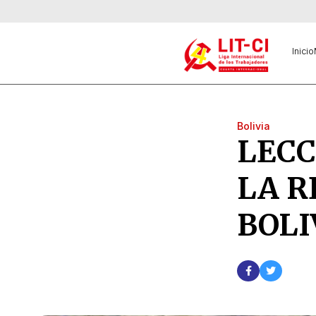
Inicio
Bolivia
LECC
LA R
BOLI