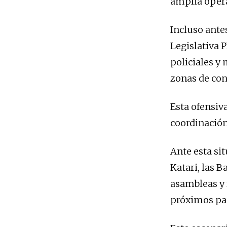
amplia opera
Incluso ante
Legislativa P
policiales y
zonas de conf
Esta ofensiva
coordinación
Ante esta si
Katari, las B
asambleas y 
próximos pas