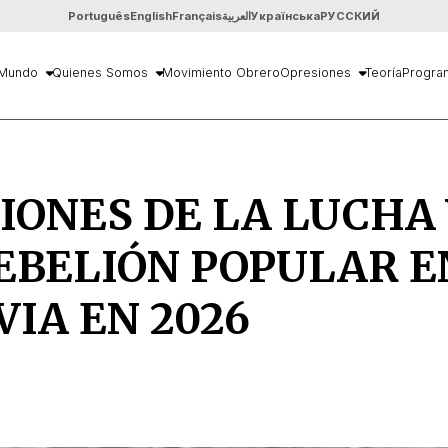
Português
English
Français
العربية
Українська
РУССКИЙ
Mundo
Quienes Somos
Movimiento Obrero
Opresiones
Teoría
Progra
IONES DE LA LUCHA 
EBELIÓN POPULAR E
VIA EN 2026