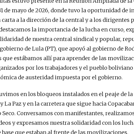
tas estuvo presente en la Reunión Ampliada de la
 31 de mayo de 2026, donde tuvo la oportunidad de in
carta a la dirección de la central y a los dirigentes 
 destacamos la importancia de la lucha en curso, e
olidaridad de nuestra central sindical y popular, re
 gobierno de Lula (PT), que apoyó al gobierno de Rod
que estábamos allí para aprender de las movilizac
anizados por los trabajadores y el pueblo boliviano 
nómica de austeridad impuesta por el gobierno.
vimos en los bloqueos instalados en el peaje de la 
 y La Paz y en la carretera que sigue hacia Copacaba
o Seco. Conversamos con manifestantes, realizamos
eos y expresamos nuestra solidaridad con los luch
 base que estaban al frente de las movilizaciones.