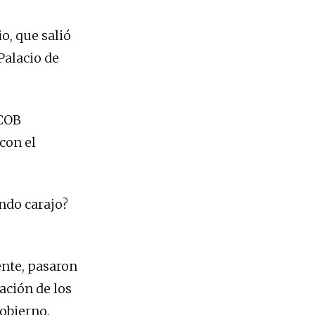
o, que salió
 Palacio de
 COB
con el
ndo carajo?
ente, pasaron
ación de los
gobierno,