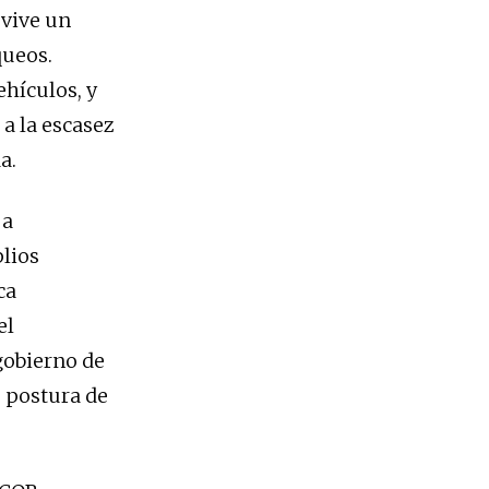
 vive un
queos.
ehículos, y
a la escasez
a.
 a
lios
ca
el
gobierno de
 postura de