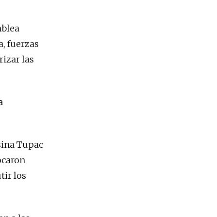
mblea
a, fuerzas
rizar las
a
sina Tupac
vocaron
tir los