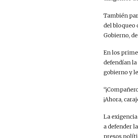
También part
del bloqueo d
Gobierno, de
En los prime
defendían la
gobierno y l
“¡Compañeros
¡Ahora, caraj
La exigencia
a defender l
presos polít