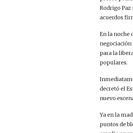
Rodrigo Paz 
acuerdos fir
En la noche d
negociación 
para la liber
populares.
Inmediatamen
decretó el E
nuevo escena
Ya en la mad
puntos de bl