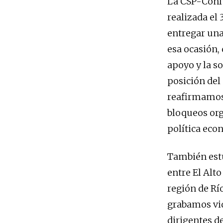
La CSP-Conlu
realizada el
entregar una 
esa ocasión,
apoyo y la s
posición del
reafirmamos 
bloqueos org
política eco
También estu
entre El Alto
región de Rí
grabamos vid
dirigentes de