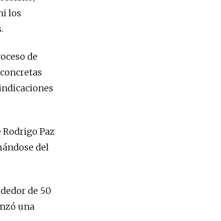
i los
.
roceso de
 concretas
vindicaciones
e Rodrigo Paz
hándose del
ededor de 50
enzó una