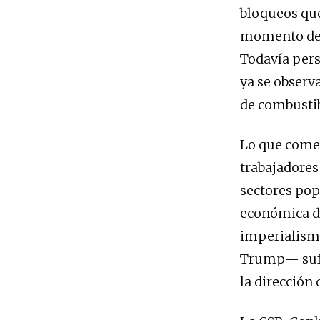
bloqueos que
momento de r
Todavía pers
ya se observ
de combustibl
Lo que come
trabajadores
sectores pop
económica de
imperialismo
Trump— sufr
la dirección 