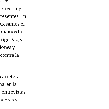
 COB,
tervenir y
presentes. En
xpresamos el
pudiamos la
rigo Paz, y
iones y
contra la
carretera
na, en la
 entrevistas,
adores y