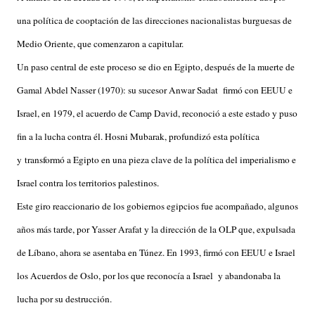
una política de cooptación de las direcciones nacionalistas burguesas de
Medio Oriente, que comenzaron a capitular.
Un paso central de este proceso se dio en Egipto, después de la muerte de
Gamal Abdel Nasser (1970): su sucesor Anwar Sadat firmó con EEUU e
Israel, en 1979, el acuerdo de Camp David, reconoció a este estado y puso
fin a la lucha contra él. Hosni Mubarak, profundizó esta política
y transformó a Egipto en una pieza clave de la política del imperialismo e
Israel contra los territorios palestinos.
Este giro reaccionario de los gobiernos egipcios fue acompañado, algunos
años más tarde, por Yasser Arafat y la dirección de la OLP que, expulsada
de Líbano, ahora se asentaba en Túnez. En 1993, firmó con EEUU e Israel
los Acuerdos de Oslo, por los que reconocía a Israel y abandonaba la
lucha por su destrucción.