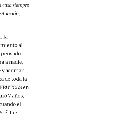
i casa siempre
situación,
r la
imiento al
e pensado
ra a nadie,
te y asuman
a de toda la
la FRUTCAS en
uró 7 años,
cuando el
, él fue