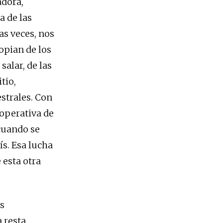
adora,
a de las
as veces, nos
opian de los
salar, de las
tio,
strales. Con
ooperativa de
cuando se
s. Esa lucha
 esta otra
os
 resta