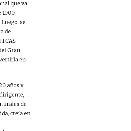
onal que va
e 1000
 Luego, se
ca de
RUTCAS,
del Gran
vertirla en
 20 años y
dirigente,
aturales de
ida, creía en
,