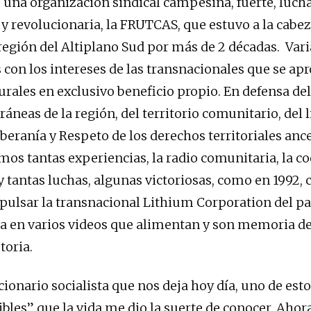
una organización sindical campesina, fuerte, luch
y revolucionaria, la FRUTCAS, que estuvo a la cabez
 región del Altiplano Sud por más de 2 décadas. Vari
con los intereses de las transnacionales que se apr
rales en exclusivo beneficio propio. En defensa del 
áneas de la región, del territorio comunitario, del li
beranía y Respeto de los derechos territoriales ance
os tantas experiencias, la radio comunitaria, la c
 tantas luchas, algunas victoriosas, como en 1992, 
pulsar la transnacional Lithium Corporation del paí
da en varios videos que alimentan y son memoria de
toria.
cionario socialista que nos deja hoy día, uno de est
bles” que la vida me dio la suerte de conocer. Ahora