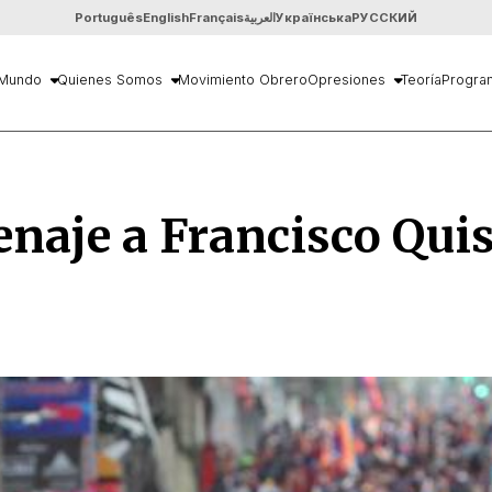
Português
English
Français
العربية
Українська
РУССКИЙ
Mundo
Quienes Somos
Movimiento Obrero
Opresiones
Teoría
Progra
aje a Francisco Quis