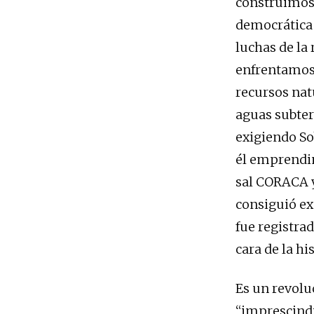
construimos 
democrática 
luchas de la
enfrentamos 
recursos natu
aguas subterr
exigiendo So
él emprendim
sal CORACA y
consiguió ex
fue registra
cara de la his
Es un revolu
“imprescindi