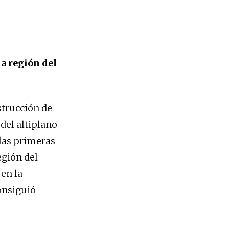
a región del
strucción de
 del altiplano
 las primeras
egión del
 en la
onsiguió