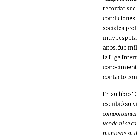
recordar sus
condiciones 
sociales pro
muy respetad
años, fue mi
la Liga Inte
conocimiento
contacto con 
En su libro 
escribió su v
comportamiento
vende ni se co
mantiene su t