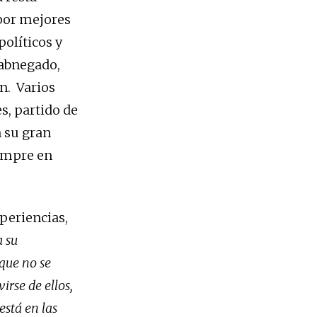
 por mejores
políticos y
 abnegado,
n. Varios
s, partido de
n su gran
empre en
periencias,
a su
 que no se
irse de ellos,
stá en las