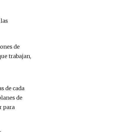
las
iones de
ue trabajan,
as de cada
planes de
r para