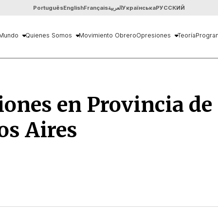
Português
English
Français
العربية
Українська
РУССКИЙ
Mundo
Quienes Somos
Movimiento Obrero
Opresiones
Teoría
Progra
iones en Provincia de
os Aires