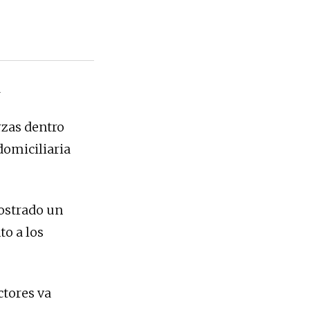
a
rzas dentro
domiciliaria
mostrado un
o a los
ctores va