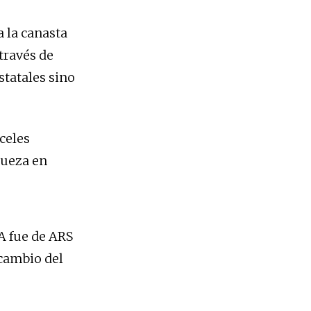
 la canasta
través de
statales sino
celes
queza en
A fue de ARS
 cambio del