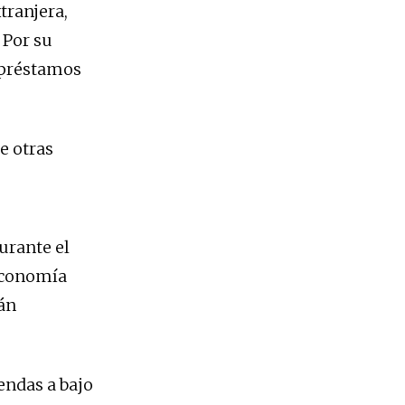
tranjera,
 Por su
s préstamos
e otras
urante el
 Economía
tán
endas a bajo