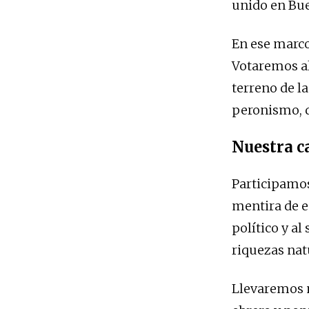
unido en Bue
En ese marco 
Votaremos al
terreno de la
peronismo, q
Nuestra 
Participamos
mentira de e
político y al
riquezas nat
Llevaremos 