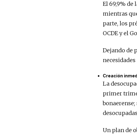
El 69,9% de 
mientras que
parte, los p
OCDE y el Go
Dejando de p
necesidades 
Creación inmedi
La desocupac
primer trime
bonaerense; 
desocupadas
Un plan de o