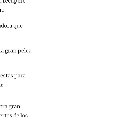
a, recupere
mo.
jadora que
la gran pelea
estas para
a:
ntra gran
rtos de los