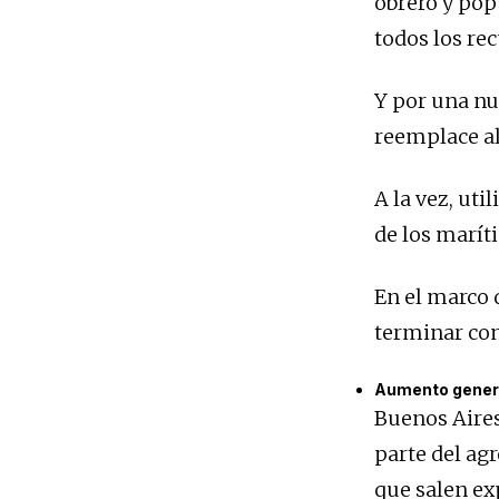
obrero y pop
todos los rec
Y por una nue
reemplace al
A la vez, ut
de los marít
En el marco 
terminar con 
Aumento general
Buenos Aires
parte del ag
que salen ex