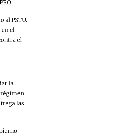
 PRO.
do al PSTU.
 en el
contra el
ar la
l régimen
ntrega las
bierno