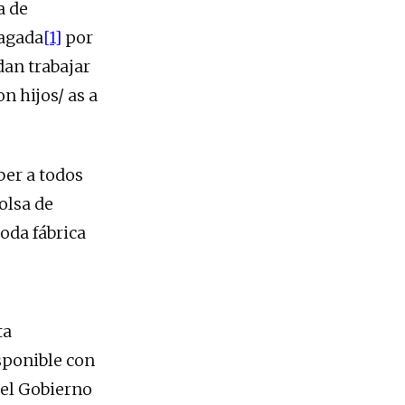
a de
pagada
[1]
por
an trabajar
n hijos/ as a
ber a todos
olsa de
toda fábrica
ta
sponible con
del Gobierno