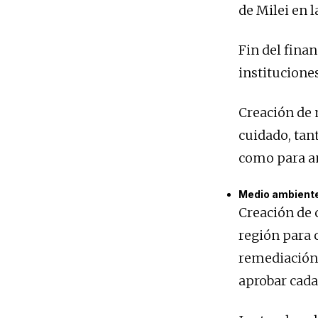
de Milei en l
Fin del fina
institucione
Creación de 
cuidado, tan
como para an
Medio ambient
Creación de 
región para c
remediación 
aprobar cada