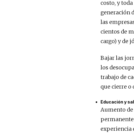
costo, y tod
generación 
las empresa
cientos de mi
cargo) y de j
Bajar las jo
los desocupad
trabajo de c
que cierre o
Educación y sa
Aumento de l
permanente d
experiencia 