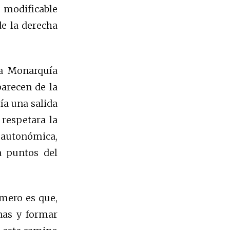
 modificable
e la derecha
la Monarquía
arecen de la
ía una salida
respetara la
 autonómica,
a puntos del
imero es que,
nas y formar