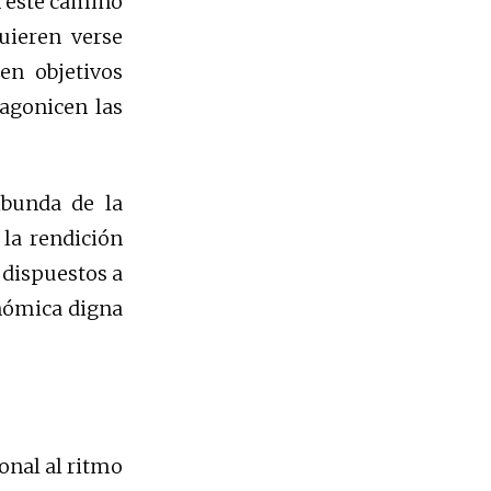
n este camino
uieren verse
en objetivos
tagonicen las
ibunda de la
la rendición
 dispuestos a
onómica digna
onal al ritmo