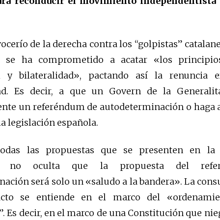
ra reconducir el movimiento independentista 
n
ocerío de la derecha contra los “golpistas” catalane
 se ha comprometido a acatar «los principios
al y bilateralidad», pactando así la renuncia 
dad. Es decir, a que un Govern de la Generali
ente un referéndum de autodeterminación o haga a
la legislación española.
todas las propuestas que se presenten en la
s» no oculta que la propuesta del ref
ación será solo un «saludo a la bandera». La consu
acto se entiende en el marco del «ordenamien
. Es decir, en el marco de una Constitución que nie