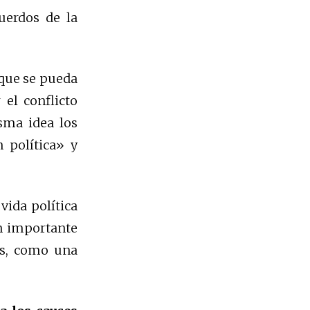
uerdos de la
“que se pueda
el conflicto
isma idea los
 política» y
vida política
n importante
as, como una