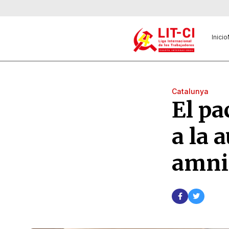
Inicio
Catalunya
El pa
a la 
amni