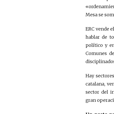
«ordenamien
Mesa se some
ERC vende el
hablar de to
político y e
Comunes de 
disciplinado
Hay sectores
catalana, ve
sector del 
gran operac