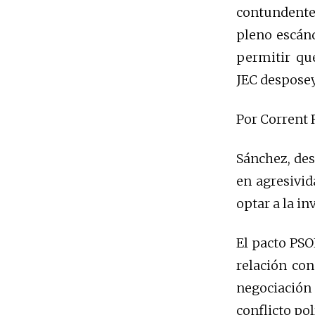
contundente
pleno escánd
permitir qu
JEC desposey
Por Corrent 
Sánchez, des
en agresivid
optar a la in
El pacto PSO
relación con
negociación
conflicto pol