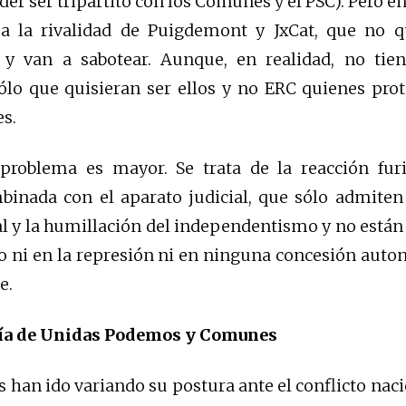
der ser tripartito con los Comunes y el PSC). Pero e
 a la rivalidad de Puigdemont y JxCat, que no q
 y van a sabotear. Aunque, en realidad, no tien
sólo que quisieran ser ellos y no ERC quienes pro
s.
problema es mayor. Se trata de la reacción fur
inada con el aparato judicial, que sólo admiten 
l y la humillación del independentismo y no están
o ni en la represión ni en ninguna concesión aut
e.
sía de Unidas Podemos y Comunes
han ido variando su postura ante el conflicto naci