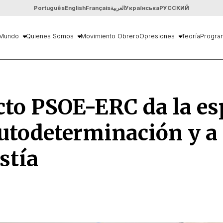
Português
English
Français
العربية
Українська
РУССКИЙ
Mundo
Quienes Somos
Movimiento Obrero
Opresiones
Teoría
Progra
cto PSOE-ERC da la es
autodeterminación y a 
stía