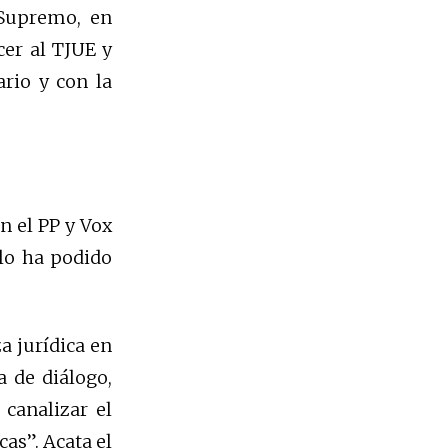
 Supremo, en
cer al TJUE y
rio y con la
 el PP y Vox
ólo ha podido
a jurídica en
a de diálogo,
canalizar el
cas”. Acata el