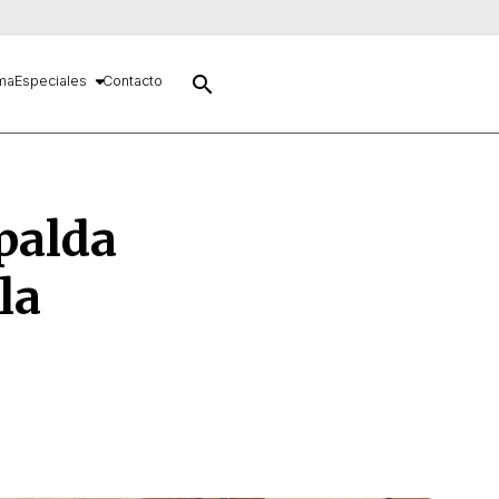
search
ma
Especiales
Contacto
palda
la