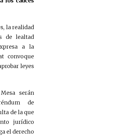
a los cauces
s, la realidad
 de lealtad
expresa a la
tat convoque
probar leyes
 Mesa serán
eréndum de
lta de la que
to jurídico
ga el derecho