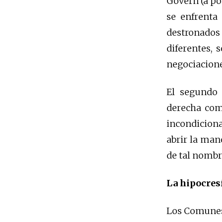
Govern (a po
se enfrenta
destronados
diferentes, 
negociacione
El segundo 
derecha comb
incondiciona
abrir la man
de tal nombr
La hipocre
Los Comunes 