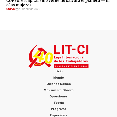
COP30: el capitalismo verde no salvará el planeta — ni
a las mujeres
COP30
29 de out de 2025
Inicio
Mundo
Quienes Somos
Movimiento Obrero
Opresiones
Teoría
Programa
Especiales