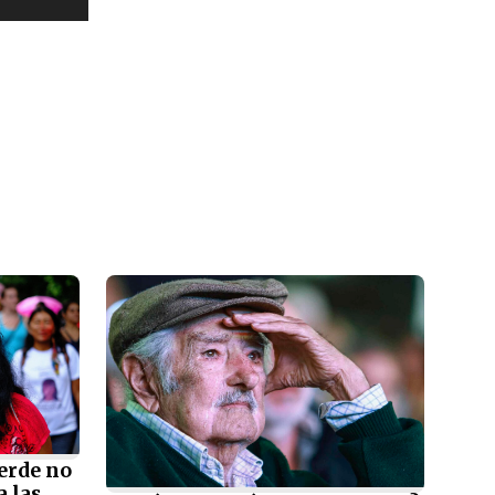
erde no
a las