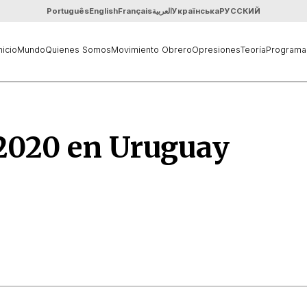
Português
English
Français
العربية
Українська
РУССКИЙ
nicio
Mundo
Quienes Somos
Movimiento Obrero
Opresiones
Teoría
Programa
020 en Uruguay