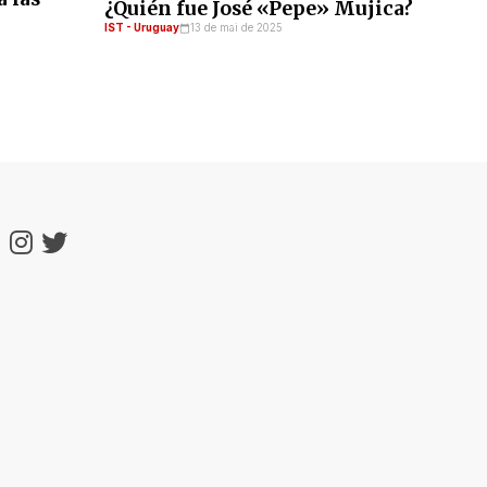
¿Quién fue José «Pepe» Mujica?
IST - Uruguay
13 de mai de 2025