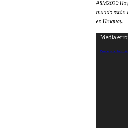
#8M2020 Hoy e
mundo están o
en Uruguay.
Reproductor
Media erro
de
vídeo
Descargar archivo: htt