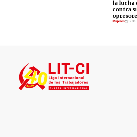
la lucha
contra s
opresore
Mujeres
07 de 