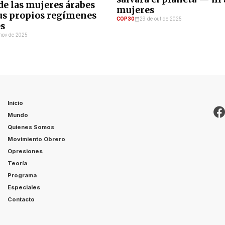
 de las mujeres árabes
mujeres
us propios regímenes
COP30
29 de out de 2025
s
nov de 2025
Inicio
Mundo
Quienes Somos
Movimiento Obrero
Opresiones
Teoría
Programa
Especiales
Contacto