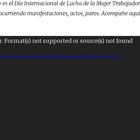
s el Día Internacional de Lucha de la Mujer Trabajadora
curriendo manifestaciones, actos, paros. Acompañe aquí 
r: Format(s) not supported or source(s) not found
ps://litci.org/es/wp-content/uploads/2020/03/WhatsApp-Video-2020-03-08-at-18.04.45.mp4?_=1