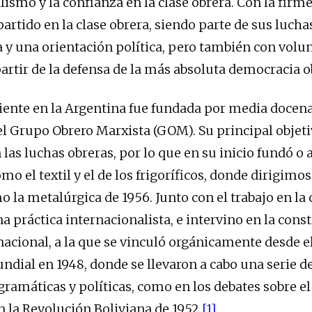
lismo y la confianza en la clase obrera. Con la firm
partido en la clase obrera, siendo parte de sus luch
y una orientación política, pero también con volu
partir de la defensa de la más absoluta democracia o
iente en la Argentina fue fundada por media docen
 el Grupo Obrero Marxista (GOM). Su principal objeti
 las luchas obreras, por lo que en su inicio fundó o 
mo el textil y el de los frigoríficos, donde dirigimo
 la metalúrgica de 1956. Junto con el trabajo en la 
a práctica internacionalista, e intervino en la cons
nacional, a la que se vinculó orgánicamente desde 
dial en 1948, donde se llevaron a cabo una serie de
gramáticas y políticas, como en los debates sobre el
n la Revolución Boliviana de 1952.
[1]