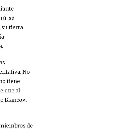
diante
rú, se
 su tierra
ía
a.
as
ntativa. No
no tiene
e une al
go Blanco».
 miembros de