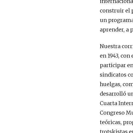
internaciona
construir el 
un programa 
aprender, a 
Nuestra corr
en 1943, con
participar en
sindicatos co
huelgas, como
desarrolló un
Cuarta Inter
Congreso Mun
teóricas, pro
trotskistas e