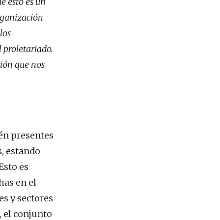
e esto es un
rganización
los
l proletariado.
ción que nos
tén presentes
s, estando
Esto es
has en el
s y sectores
, el conjunto