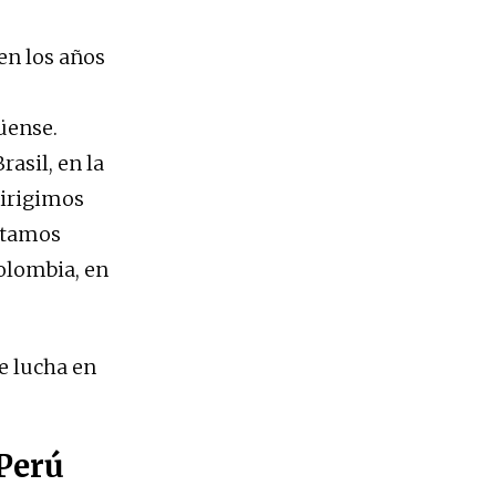
en los años
üense.
asil, en la
dirigimos
estamos
Colombia, en
e lucha en
 Perú