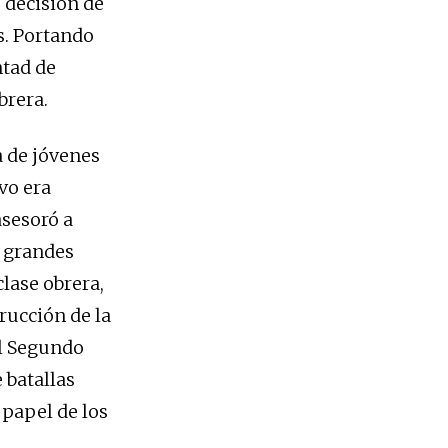
e decisión de
as. Portando
ntad de
brera.
a de jóvenes
vo era
asesoró a
s grandes
clase obrera,
trucción de la
el Segundo
 batallas
 papel de los