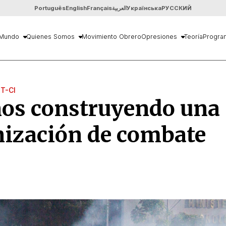
Português
English
Français
العربية
Українська
РУССКИЙ
Mundo
Quienes Somos
Movimiento Obrero
Opresiones
Teoría
Progra
IT-CI
ños construyendo una
nización de combate