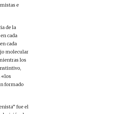
rmistas e
ia de la
 en cada
 en cada
ajo molecular
mientras los
nstintivo,
 «los
ían formado
enista” fue el