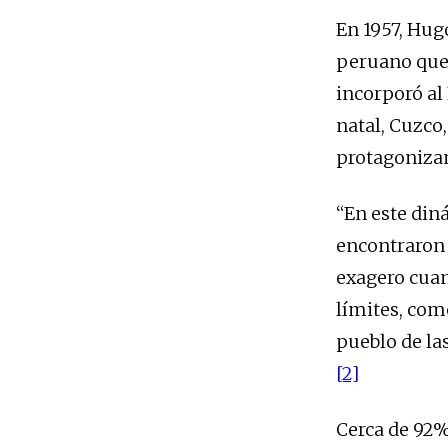
En 1957, Hug
peruano que 
incorporó al 
natal, Cuzco
protagonizan
“En este din
encontraron 
exagero cuan
límites, com
pueblo de la
[2]
Cerca de 92