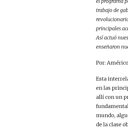
el programa pa
trabajo de ga
revolucionaria
principales ac
Así actuó nues
enseñaron nue
Por: Améric
Esta interre
en las princ
allí con un 
fundamental,
mundo, algun
de la clase o