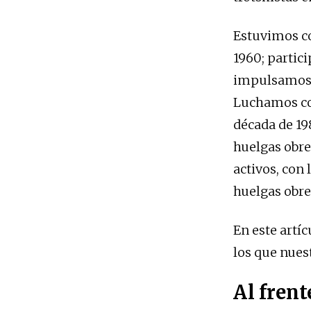
Estuvimos co
1960; partic
impulsamos l
Luchamos con
década de 19
huelgas obre
activos, con
huelgas obrer
En este artí
los que nues
Al frent