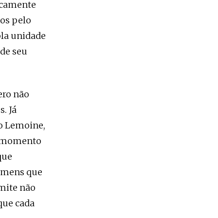
icamente
os pelo
pla unidade
 de seu
ero não
. Já
o Lemoine,
eu momento
que
omens que
imite não
 que cada