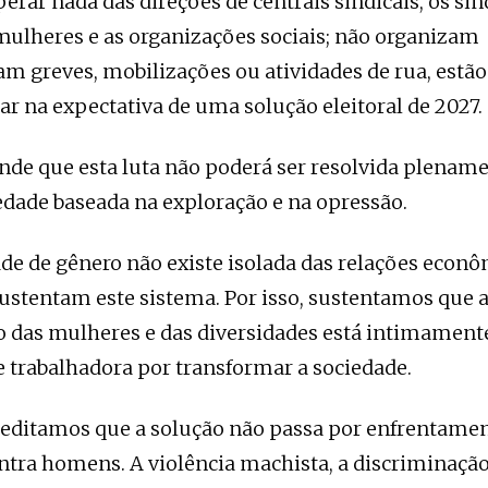
rar nada das direções de centrais sindicais, os sind
mulheres e as organizações sociais; não organizam
 greves, mobilizações ou atividades de rua, estã
ar na expectativa de uma solução eleitoral de 2027.
nde que esta luta não poderá ser resolvida plenam
dade baseada na exploração e na opressão.
de de gênero não existe isolada das relações econô
sustentam este sistema. Por isso, sustentamos que a
das mulheres e das diversidades está intimamente
se trabalhadora por transformar a sociedade.
ditamos que a solução não passa por enfrentamen
tra homens. A violência machista, a discriminação