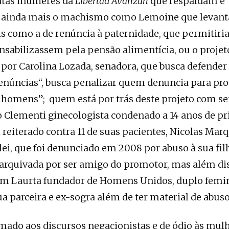
tas mulheres da
Libertad Avanzan
que respaldam e
ainda mais o machismo como Lemoine que levant
is como a de renúncia à paternidade, que permitiria
nsabilizassem pela pensão alimentícia, ou o projet
por Carolina Lozada, senadora, que busca defende
denúncias“, busca penalizar quem denuncia para pro
 homens”; quem está por trás deste projeto com se
o Clementi ginecologista condenado a 14 anos de pr
 reiterado contra 11 de suas pacientes, Nicolas Mar
ei, que foi denunciado em 2008 por abuso à sua fi
 arquivada por ser amigo do promotor, mas além di
om Laurta fundador de Homens Unidos, duplo femin
a parceira e ex-sogra além de ter material de abuso 
mado aos discursos negacionistas e de ódio às mulh