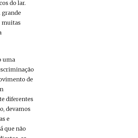
os do lar.
m grande
e muitas
a
do uma
discriminação
movimento de
am
e diferentes
ho, devamos
as e
Já que não