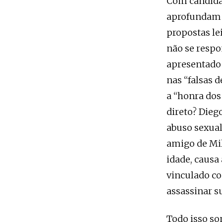
Com candida
aprofundam 
propostas le
não se respo
apresentado 
nas “falsas 
a “honra dos
direto? Dieg
abuso sexual
amigo de Mil
idade, causa
vinculado c
assassinar su
Todo isso so