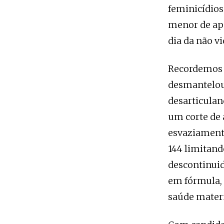
feminicídios
menor de ape
dia da não v
Recordemos q
desmantelou 
desarticulan
um corte de
esvaziament
144 limitand
descontinuid
em fórmula, 
saúde matern