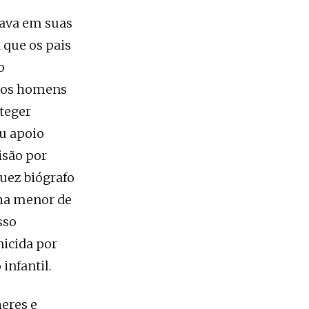
ava em suas
 que os pais
o
r os homens
teger
u apoio
isão por
quez biógrafo
lha menor de
sso
icida por
infantil.
eres e