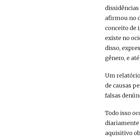
dissidências
afirmou no d
conceito de i
existe no oc
disso, expre
gênero, e at
Um relatório
de causas pe
falsas denún
Todo isso oc
diariamente 
aquisitivo o