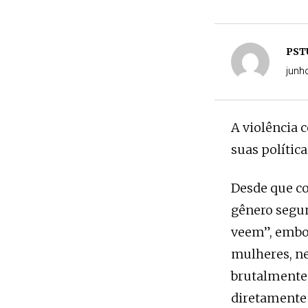
PST
junh
A violência 
suas polític
Desde que co
gênero segun
veem”, embor
mulheres, ne
brutalmente 
diretamente 