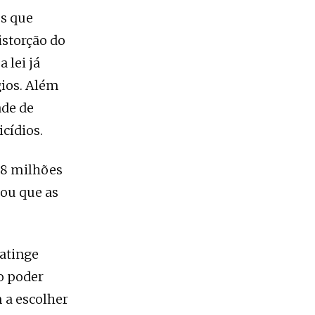
os que
istorção do
 lei já
gios. Além
ade de
icídios.
 8 milhões
nou que as
atinge
o poder
 a escolher