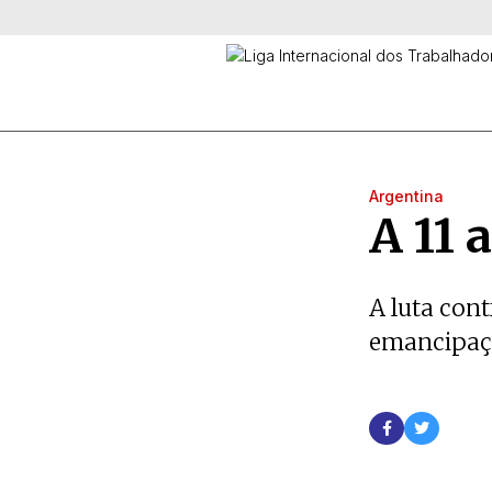
Argentina
A 11
A luta cont
emancipaçã