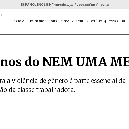
ESPAÑOL
ENGLISH
Français
العربية
Русская
Українська
Início
Mundo
Quem somos?
Movimento Operário
Opressão
Teo
 anos do NEM UMA M
ra a violência de gênero é parte essencial da
o da classe trabalhadora.