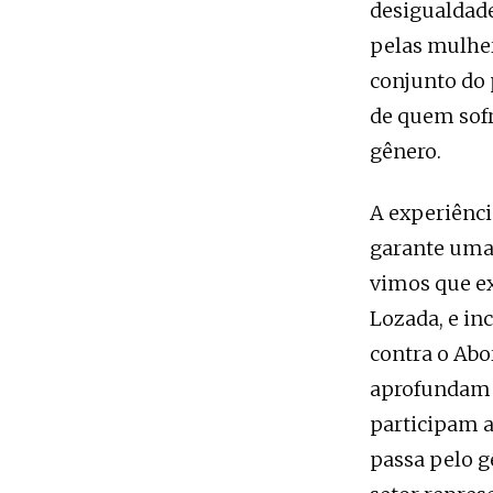
desigualdad
pelas mulher
conjunto do 
de quem sofr
gênero.
A experiênc
garante uma 
vimos que e
Lozada, e in
contra o Abo
aprofundam 
participam a
passa pelo g