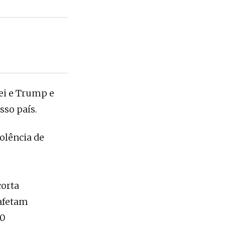
ei e Trump e
sso país.
olência de
corta
 afetam
10