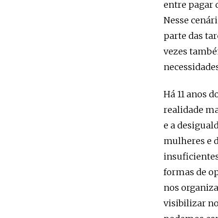
entre pagar d
Nesse cenár
parte das ta
vezes també
necessidades
Há 11 anos 
realidade ma
e a desigual
mulheres e 
insuficiente
formas de op
nos organiza
visibilizar 