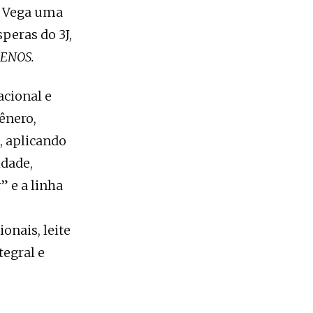
a Vega uma
peras do 3J,
ENOS.
acional e
ênero,
, aplicando
ldade,
 e a linha
onais, leite
egral e