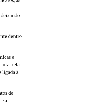
icatos, as
o deixando
ente dentro
micas e
 luta pela
 ligada à
tos de
 e a