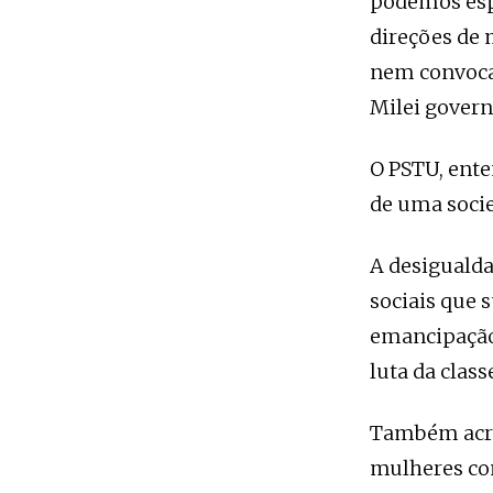
podemos espe
direções de 
nem convocam
Milei govern
O PSTU, ente
de uma socie
A desigualda
sociais que 
emancipação 
luta da clas
Também acre
mulheres con