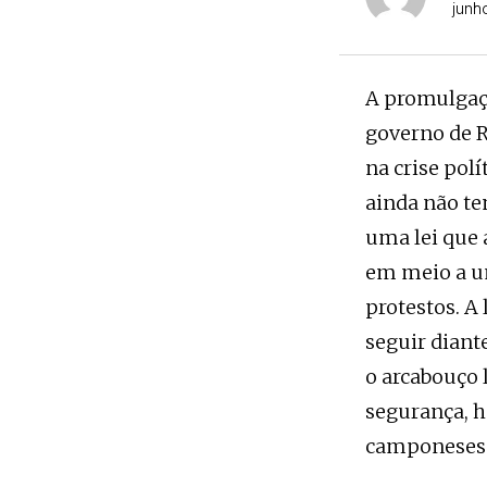
junh
A promulgaç
governo de R
na crise polí
ainda não te
uma lei que 
em meio a um
protestos. A
seguir diant
o arcabouço 
segurança, h
camponeses 