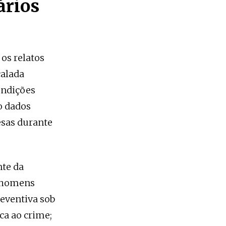
ários
os relatos
calada
ondições
o dados
esas durante
nte da
r homens
eventiva sob
ca ao crime;