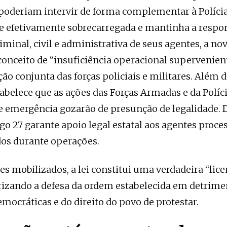
poderiam intervir de forma complementar à Políci
se efetivamente sobrecarregada e mantinha a respo
iminal, civil e administrativa de seus agentes, a no
conceito de “insuficiência operacional supervenien
ação conjunta das forças policiais e militares. Além d
tabelece que as ações das Forças Armadas e da Políc
e emergência gozarão de presunção de legalidade.
go 27 garante apoio legal estatal aos agentes proces
os durante operações.
res mobilizados, a lei constitui uma verdadeira “lic
rizando a defesa da ordem estabelecida em detrime
emocráticas e do direito do povo de protestar.