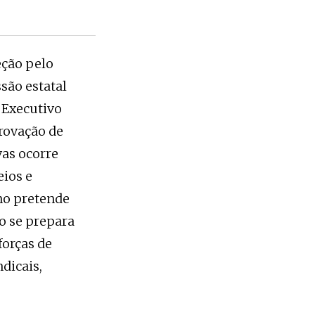
eção pelo
são estatal
r Executivo
rovação de
vas ocorre
eios e
no pretende
o se prepara
forças de
dicais,