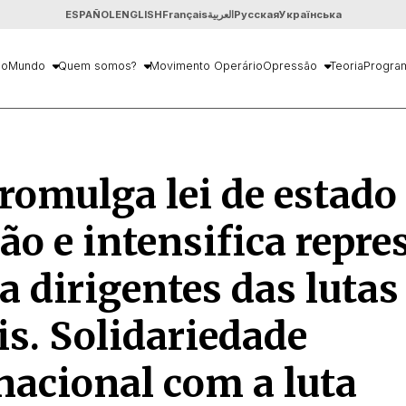
ESPAÑOL
ENGLISH
Français
العربية
Русская
Українська
io
Mundo
Quem somos?
Movimento Operário
Opressão
Teoria
Progra
romulga lei de estado
ão e intensifica repre
a dirigentes das lutas
is. Solidariedade
nacional com a luta