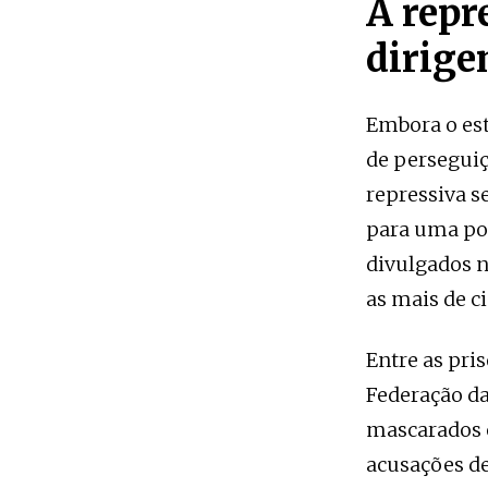
A repr
dirige
Embora o est
de perseguiç
repressiva s
para uma pos
divulgados n
as mais de c
Entre as pri
Federação da
mascarados e
acusações de