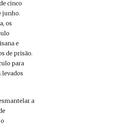
de cinco
e junho.
a, os
culo
isana e
 de prisão.
culo para
m levados
desmantelar a
de
 o