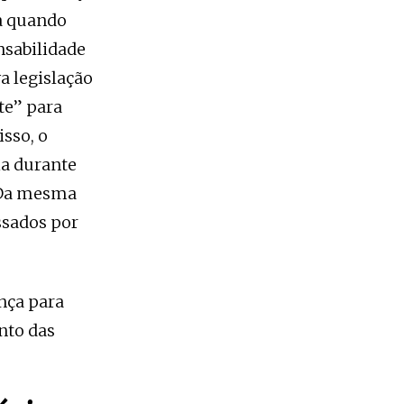
a quando
nsabilidade
va legislação
te” para
isso, o
ia durante
 Da mesma
sados ​​por
ença para
nto das