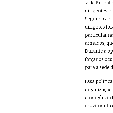
a de Bernabé
dirigentes n
Segundo a de
dirigntes f
particular n
armados, qu
Durante a op
forçar os oc
para a sede 
Essa polític
organização 
emergência f
movimento so