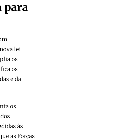
a para
com
nova lei
plia os
fica os
das e da
nta os
 dos
edidas às
que as Forças