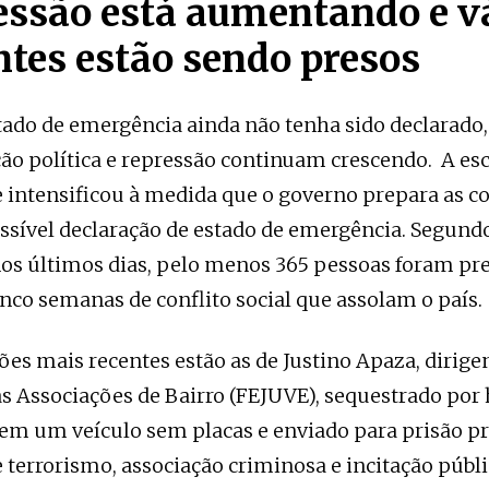
essão está aumentando e v
ntes estão sendo presos
ado de emergência ainda não tenha sido declarado, 
ão política e repressão continuam crescendo. A es
e intensificou à medida que o governo prepara as c
sível declaração de estado de emergência. Segund
os últimos dias, pelo menos 365 pessoas foram pr
inco semanas de conflito social que assolam o país.
sões mais recentes estão as de Justino Apaza, dirige
s Associações de Bairro (FEJUVE), sequestrado po
m um veículo sem placas e enviado para prisão pr
 terrorismo, associação criminosa e incitação públi