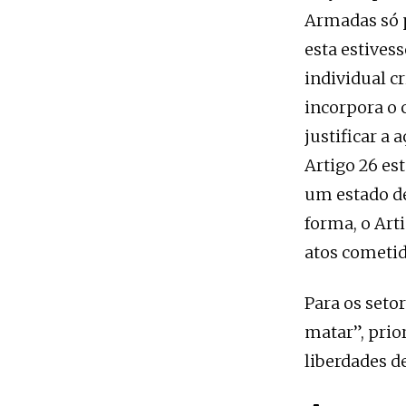
Armadas só 
esta estives
individual cr
incorpora o 
justificar a 
Artigo 26 es
um estado d
forma, o Arti
atos cometid
Para os seto
matar”, prio
liberdades d