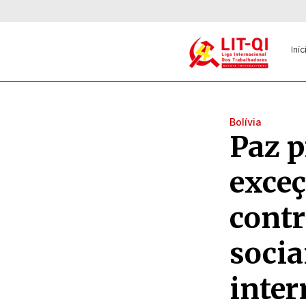
Iníc
Bolívia
Paz p
exceç
contr
socia
inter