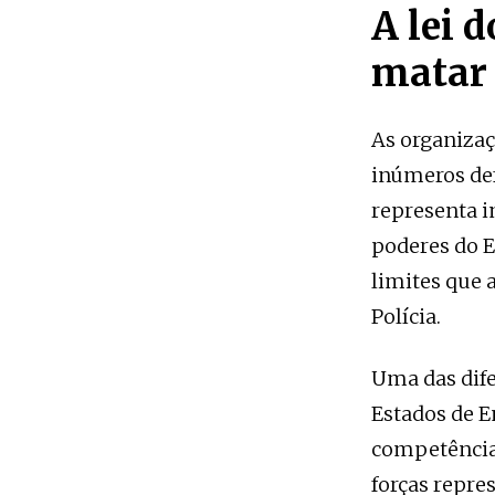
A lei 
matar
As organizaç
inúmeros def
representa i
poderes do E
limites que 
Polícia.
Uma das dife
Estados de E
competências
forças repres