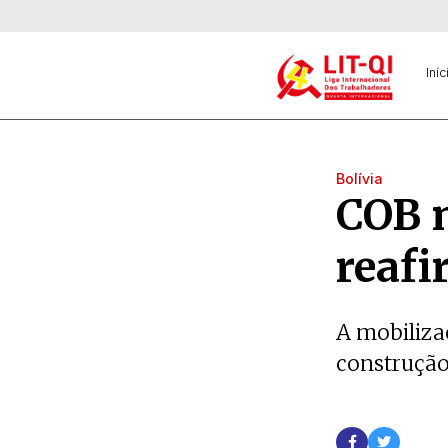
Iníc
Bolívia
COB 
reafi
A mobiliza
construção