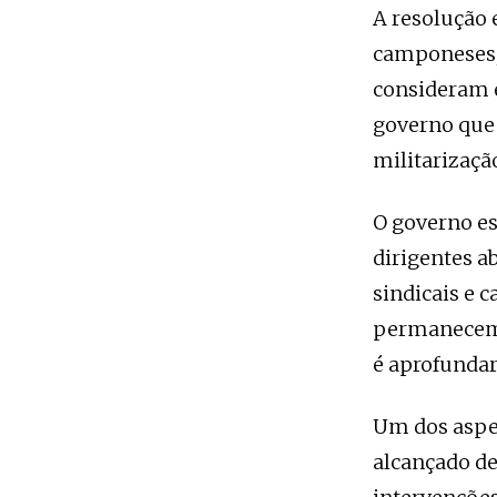
A resolução 
camponeses, 
consideram 
governo que
militarizaçã
O governo es
dirigentes a
sindicais e 
permanecem i
é aprofundar
Um dos aspe
alcançado de