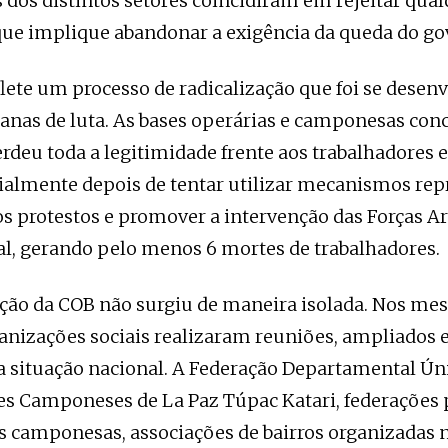
 dos distintos setores coincidiram em rejeitar qua
ue implique abandonar a exigência da queda do go
flete um processo de radicalização que foi se desen
nas de luta. As bases operárias e camponesas con
rdeu toda a legitimidade frente aos trabalhadores 
ialmente depois de tentar utilizar mecanismos rep
os protestos e promover a intervenção das Forças 
ial, gerando pelo menos 6 mortes de trabalhadores.
ção da COB não surgiu de maneira isolada. Nos me
ganizações sociais realizaram reuniões, ampliados 
 a situação nacional. A Federação Departamental Ún
s Camponeses de La Paz Túpac Katari, federações p
 camponesas, associações de bairros organizadas 