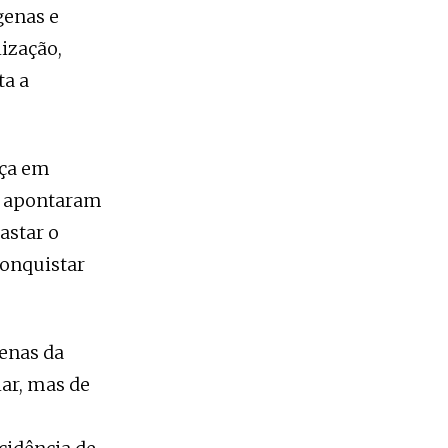
genas e
ização,
ta a
nça em
 e apontaram
astar o
conquistar
penas da
ar, mas de