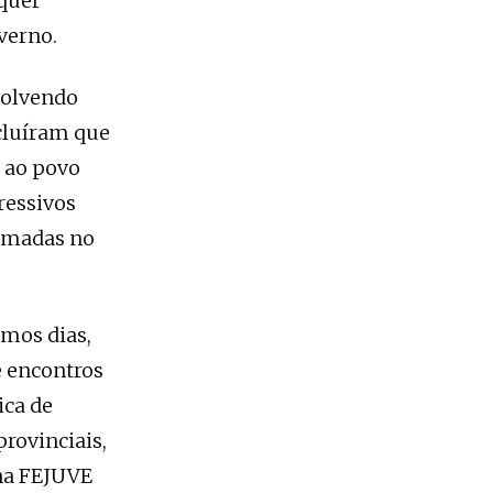
lquer
verno.
volvendo
cluíram que
e ao povo
ressivos
Armadas no
smos dias,
e encontros
ica de
rovinciais,
na FEJUVE