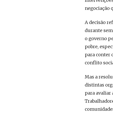
intervenções
negociação q
A decisão re
durante sema
o governo pe
pobre, espec
para conter 
conflito soc
Mas a resolu
distintas or
para avaliar
Trabalhadore
comunidades