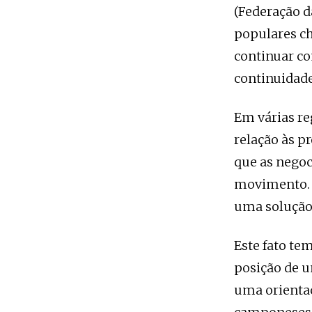
(Federação d
populares c
continuar co
continuidade
Em várias re
relação às p
que as negoc
movimento. P
uma solução
Este fato te
posição de u
uma orientaç