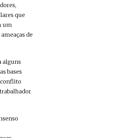
dores,
lares que
om um
 ameaças de
a alguns
as bases
conflito
 trabalhador
onsenso