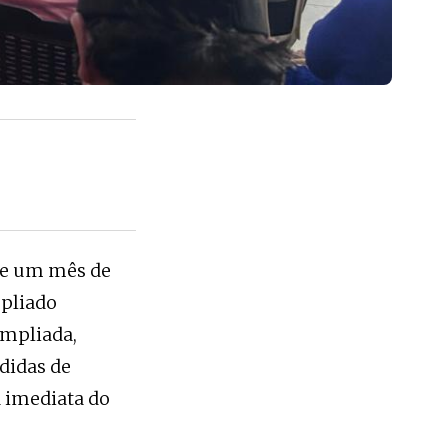
 de um mês de
mpliado
ampliada,
didas de
a imediata do