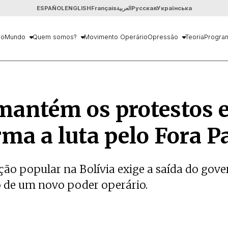
ESPAÑOL
ENGLISH
Français
العربية
Русская
Українська
io
Mundo
Quem somos?
Movimento Operário
Opressão
Teoria
Progra
mantém os protestos 
rma a luta pelo Fora P
ção popular na Bolívia exige a saída do gove
 de um novo poder operário.