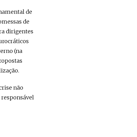
rnamental de
romessas de
ra dirigentes
urocráticos
erno (na
propostas
lização.
crise não
 responsável