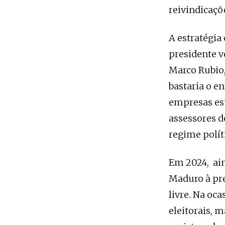
reivindicaçõe
A estratégia
presidente v
Marco Rubio, 
bastaria o e
empresas es
assessores d
regime polít
Em 2024, ain
Maduro à pre
livre. Na oc
eleitorais,