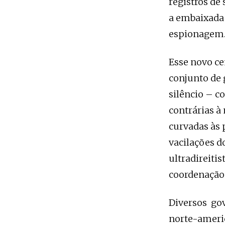
registros de
a embaixada 
espionagem
Esse novo c
conjunto de 
silêncio – c
contrárias à
curvadas às 
vacilações 
ultradireitis
coordenação
Diversos gov
norte-americ