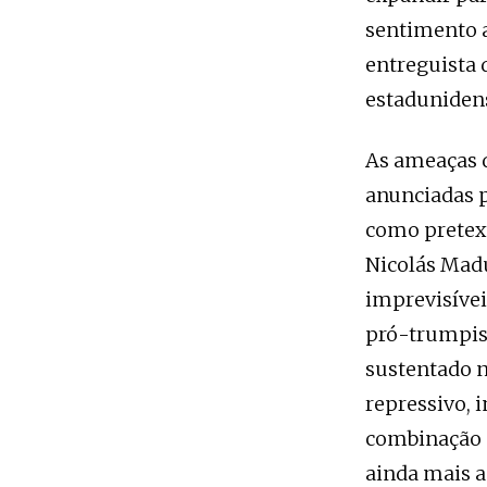
sentimento a
entreguista 
estaduniden
As ameaças d
anunciadas 
como pretext
Nicolás Madu
imprevisívei
pró-trumpist
sustentado 
repressivo, i
combinação o
ainda mais a