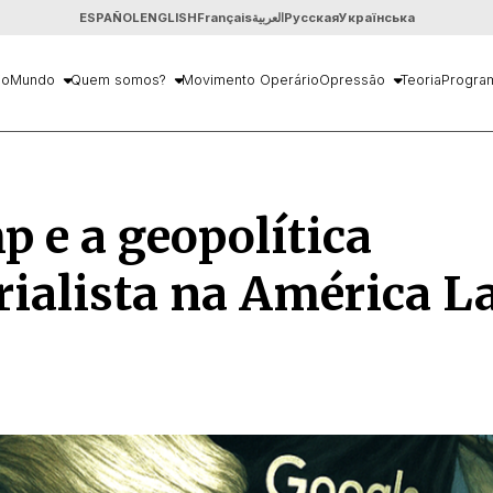
ESPAÑOL
ENGLISH
Français
العربية
Русская
Українська
io
Mundo
Quem somos?
Movimento Operário
Opressão
Teoria
Progra
 e a geopolítica
ialista na América L