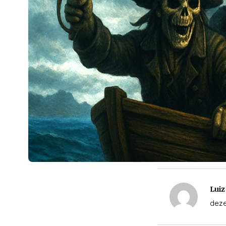
Luiz
deze