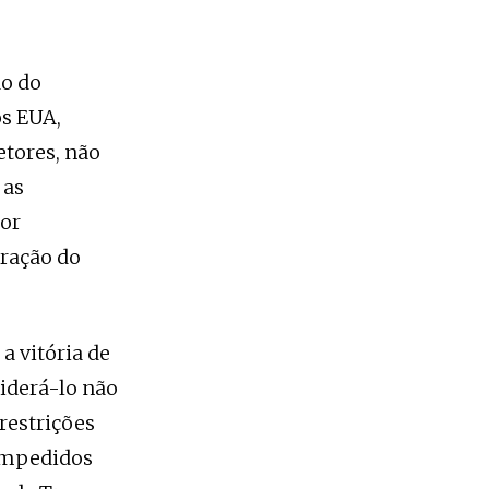
ão do
os EUA,
etores, não
 as
por
uração do
a vitória de
siderá-lo não
restrições
 impedidos