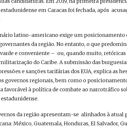
 suas candidaturas. Em 2019, na primeira presidênc
estadunidense em Caracas foi fechada, após acusa
.
enário latino-americano exige um posicionamento 
governantes da região. No entanto, o que predomin
ovarde e conveniente – ou, quando muito, retóricas
 militarização do Caribe. A submissão das burguesias
pressões e sanções tarifárias dos EUA, explica as he
dos governos regionais, bem como o posicionament
ta favorável à política de combate ao narcotráfico so
 estadunidense.
ernos da região apresentam-se alinhados à atual g
ana: México, Guatemala, Honduras, El Salvador, Gu