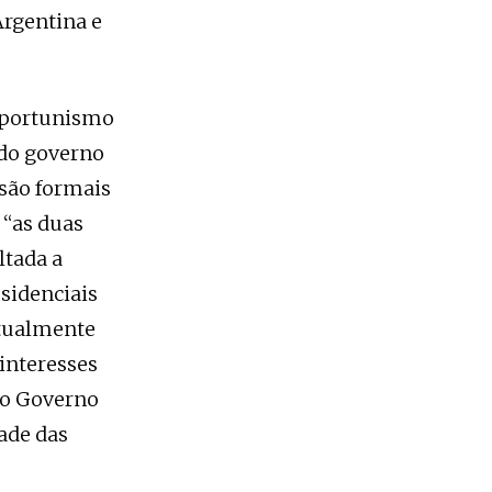
Argentina e
 oportunismo
 do governo
 são formais
 “as duas
ltada a
esidenciais
atualmente
interesses
do Governo
ade das