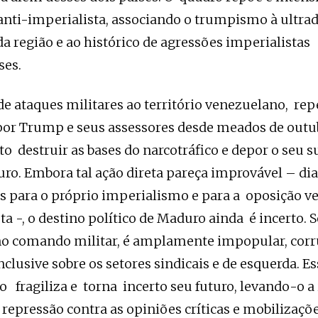
nti-imperialista, associando o trumpismo à ultrad
da região e ao histórico de agressões imperialistas
ses.
e ataques militares ao território venezuelano, re
por Trump e seus assessores desde meados de outu
o destruir as bases do narcotráfico e depor o seu su
ro. Embora tal ação direta pareça improvável – dia
s para o próprio imperialismo e para a oposição 
a -, o destino político de Maduro ainda é incerto. 
no comando militar, é amplamente impopular, corr
nclusive sobre os setores sindicais e de esquerda. E
 fragiliza e torna incerto seu futuro, levando-o a 
 repressão contra as opiniões críticas e mobilizaçõ