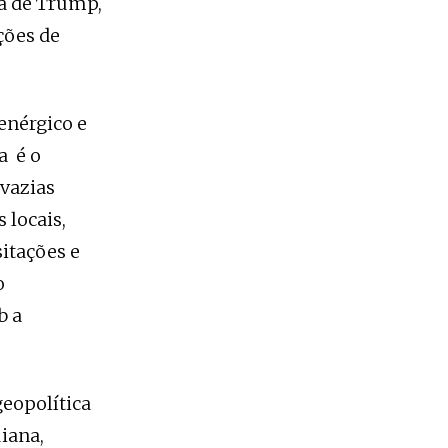
ia de Trump,
ções de
enérgico e
a é o
 vazias
 locais,
sitações e
o
b a
eopolítica
iana,