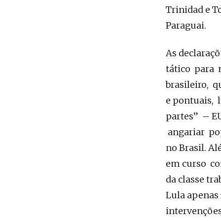
Trinidad e T
Paraguai.
As declaraç
tático para 
brasileiro, 
e pontuais, 
partes” – EU
angariar pop
no Brasil. A
em curso co
da classe tr
Lula apenas 
intervenções