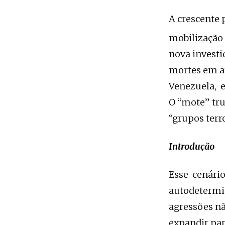
A crescente 
mobilização 
nova investi
mortes em a
Venezuela, 
O “mote” tru
“grupos terr
Introdução
Esse cenário
autodetermin
agressões n
expandir par