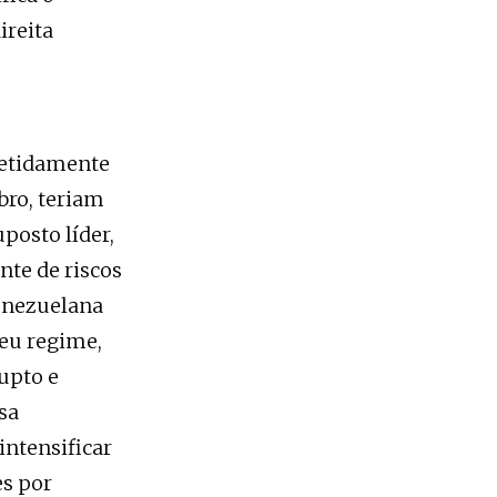
ireita
petidamente
bro, teriam
posto líder,
nte de riscos
venezuelana
Seu regime,
upto e
ssa
intensificar
es por