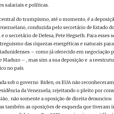
s salariais e políticas.
 central do trumpismo, até o momento, é a deposiç
enezuelano, conduzida pelo secretário de Estado d
e o secretário de Defesa, Pete Hegseth. Para esses s
ntreguismo das riquezas energéticas e naturais para
tadunidenses – como já oferecido em negociação 
e Maduro – , mas sim a sua deposição e a reestrut
ico no país.
da sob o governo Biden, os EUA não reconheceram 
sidência da Venezuela, rejeitando o pleito por con
asião, não somente a oposição de direita denunciou 
 mas também as oposições de esquerda que tiveram