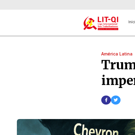
Iníc
América Latina
Trump
imper