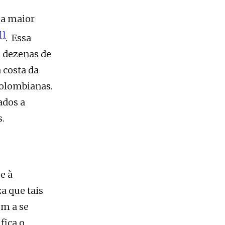
 a maior
]
]
. Essa
o dezenas de
 costa da
colombianas.
gados a
s.
e à
a que tais
em a se
fica o