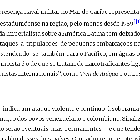
presença naval militar no Mar do Caribe representa
[
[1
estadunidense na região, pelo menos desde 1989
da imperialista sobre a América Latina tem deixad
taques a tripulações de pequenas embarcações na
estendendo-se também para o Pacífico, em águas 
mpista é o de que se tratam de narcotraficantes li
oristas internacionais”, como
Tren de Arágua
e outro
 indica um ataque violento e contínuo à soberania 
ação dos povos venezuelano e colombiano. Sinaliz
ão serão eventuais, mas permanentes – e que tend
a além desses dois países. O quadro repõe e intensi