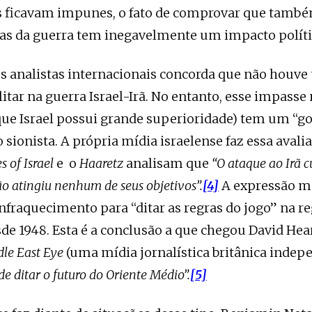
s ficavam impunes, o fato de comprovar que també
s da guerra tem inegavelmente um impacto polític
s analistas internacionais concorda que não houv
itar na guerra Israel-Irã. No entanto, esse impasse
ue Israel possui grande superioridade) tem um “g
 sionista. A própria mídia israelense faz essa avali
s of Israel
e o
Haaretz
analisam que
“O ataque ao Irã 
ão atingiu nenhum de seus objetivos”.
[4]
A expressão m
enfraquecimento para “ditar as regras do jogo” na r
sde 1948. Esta é a conclusão a que chegou David Hear
le East Eye
(uma mídia jornalística britânica indep
de ditar o futuro do Oriente Médio”.
[5]