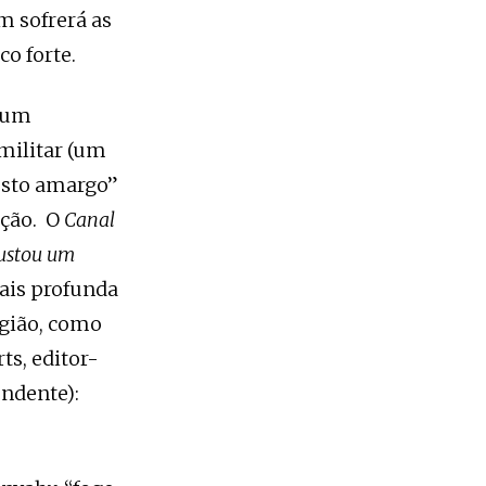
m sofrerá as
o forte.
e um
 militar (um
osto amargo”
ação. O
Canal
custou um
ais profunda
egião, como
ts, editor-
endente):