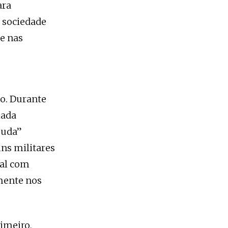
ara
a sociedade
e nas
o
mo. Durante
lada
juda”
ns militares
nal com
mente nos
imeiro,