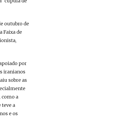
a “cúpula de
de outubro de
a Faixa de
ionista,
(apoiado por
s iranianos
aiu sobre as
specialmente
, como a
 teve a
nos e os