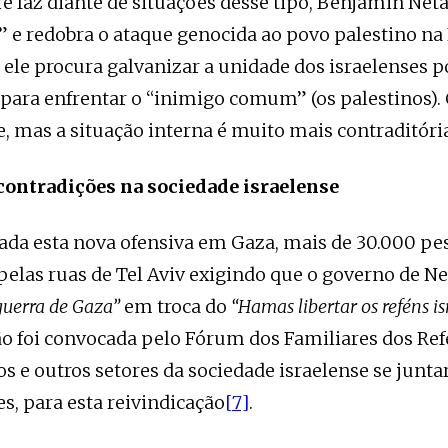
faz diante de situações desse tipo, Benjamin Net
” e redobra o ataque genocida ao povo palestino na 
 ele procura galvanizar a unidade dos israelenses po
para enfrentar o “inimigo comum” (os palestinos)
, mas a situação interna é muito mais contraditóri
contradições na sociedade israelense
ada esta nova ofensiva em Gaza, mais de 30.000 pe
las ruas de Tel Aviv exigindo que o governo de N
guerra de Gaza”
em troca do
“Hamas libertar os reféns is
o foi convocada pelo Fórum dos Familiares dos Ref
s e outros setores da sociedade israelense se junt
es, para esta reivindicação
[7]
.