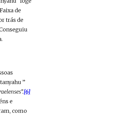
anyahu “foge
Faixa de
r trás de
. Conseguiu
a.
ssoas
etanyahu ”
raelenses”.
[6]
éns e
aram, como