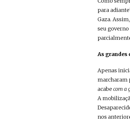
Como sempre 
para adiante
Gaza. Assim,
seu governo 
parcialmente
As grandes 
Apenas inici
marcharam pe
acabe
com a 
A mobilizaçã
Desaparecido
nos anterior