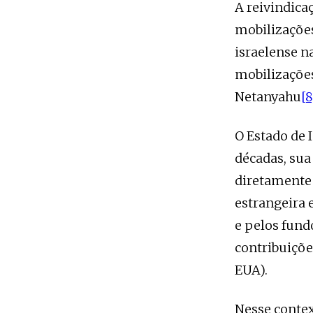
A reivindica
mobilizações
israelense n
mobilizações
Netanyahu
[8
O Estado de 
décadas, sua
diretamente 
estrangeira 
e pelos fund
contribuiçõe
EUA).
Nesse contex