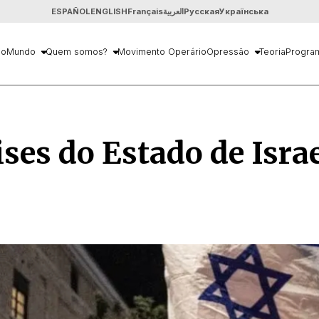
ESPAÑOL
ENGLISH
Français
العربية
Русская
Українська
io
Mundo
Quem somos?
Movimento Operário
Opressão
Teoria
Progra
ises do Estado de Isra