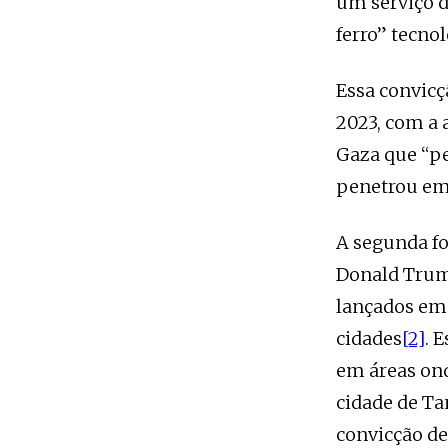
um serviço d
ferro” tecno
Essa convicç
2023, com a 
Gaza que “per
penetrou em 
A segunda fo
Donald Trump
lançados em 
cidades
[2]
. 
em áreas ond
cidade de T
convicção de