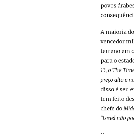
povos árabe
consequência
A maioria do
vencedor mil
terreno em q
para o estado
13
,
o The Time
preço alto e n
disso é seu 
tem feito de
chefe do
Midd
“Israel não po