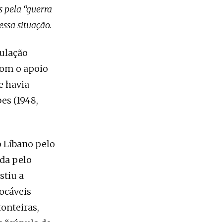
s pela “guerra
ssa situação.
pulação
com o apoio
e havia
es (1948,
o Líbano pelo
ada pelo
stiu a
tocáveis
onteiras,