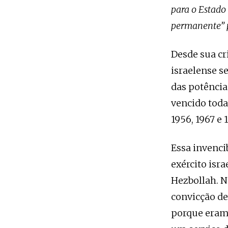
para o Estado 
permanente” p
Desde sua cr
israelense s
das potência
vencido toda
1956, 1967 e 1
Essa invenci
exército isra
Hezbollah. N
convicção de
porque eram 