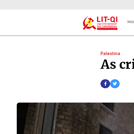
Iníc
Palestina
As cr