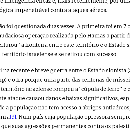
e inteligência eficaz e, mais recentemente, por um
lógica impenetrável contra ataques aéreos.
ão foi questionada duas vezes. A primeira foi em 7 
audaciosa operação realizada pelo Hamas a partir d
furou” a fronteira entre este território e o Estado s
território israelense e se retirou com sucesso.
i na recente e breve guerra entre o Estado sionista 
) e o Irã porque uma parte das centenas de míssei
território israelense rompeu a “cúpula de ferro” e c
Este ataque causou danos e baixas significativos, e
e a população não tem acesso a abrigos antiaéreos
amra
[3]
. Num país cuja população opressora sempre
 que suas agressões permanentes contra os palesti