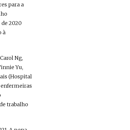
res para a
lho
o de 2020
o à
Carol Ng,
innie Yu,
ais (Hospital
s enfermeiras
o
de trabalho
021. A pena