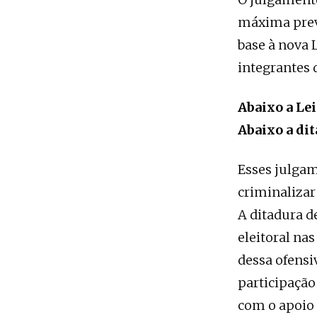
máxima previ
base à nova 
integrantes 
Abaixo a Lei
Abaixo a dit
Esses julgam
criminalizar
A ditadura de
eleitoral na
dessa ofensi
participação
com o apoio 