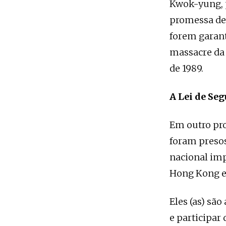
Kwok-yung, 
promessa de 
forem garant
massacre da
de 1989.
A Lei de Se
Em outro pro
foram presos
nacional imp
Hong Kong e
Eles (as) são
e participar