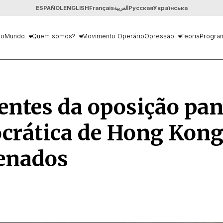
ESPAÑOL
ENGLISH
Français
العربية
Русская
Українська
io
Mundo
Quem somos?
Movimento Operário
Opressão
Teoria
Progra
entes da oposição pa
crática de Hong Kong
enados