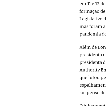
em 11 e 12 d
formação de 
Legislativo 
mas foram ad
pandemia do
Além de Long
presidenta d
presidenta d
Authority Em
que lutou pe
espalhamento
suspenso dev
O julgamento