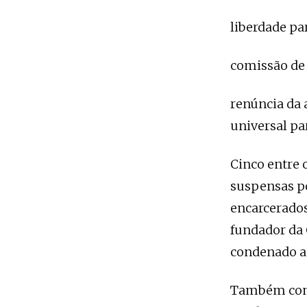
liberdade pa
comissão de 
renúncia da 
universal par
Cinco entre 
suspensas po
encarcerados 
fundador da
condenado a 
Também conde