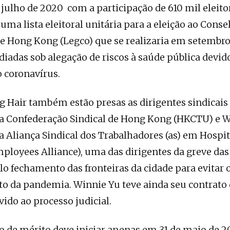
e julho de 2020 com a participação de 610 mil eleito
uma lista eleitoral unitária para a eleição ao Conse
de Hong Kong (Legco) que se realizaria em setembr
iadas sob alegação de riscos à saúde pública devid
 coronavírus.
 Hair também estão presas as dirigentes sindicais 
a Confederação Sindical de Hong Kong (HKCTU) e W
a Aliança Sindical dos Trabalhadores (as) em Hospit
ployees Alliance), uma das dirigentes da greve da
lo fechamento das fronteiras da cidade para evitar 
 da pandemia. Winnie Yu teve ainda seu contrato 
ido ao processo judicial.
 de mérito deve iniciar apenas em 31 de maio de 2