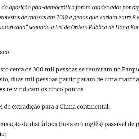
s da oposição pan-democrática foram condenados por or
 protestos de massas em 2019 a penas que variam entre 8 
autorizada” segundo a Lei de Ordem Pública de Hong Ko
osco
sto cerca de 300 mil pessoas se reuniram no Parque
osto, duas mil pessoas participaram de uma march
s reivindicam os cinco pontos:
ei de extradição para a China continental;
cusação de distúrbios (riots em inglês) passível de 
ão;