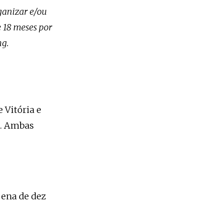
ganizar e/ou
e 18 meses por
ng.
 Vitória e
a. Ambas
pena de dez