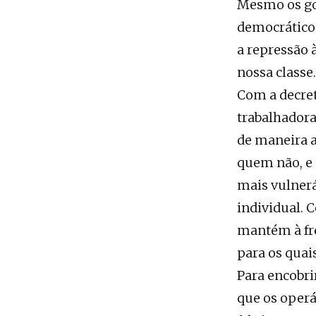
Mesmo os go
democrático
a repressão 
nossa classe
Com a decret
trabalhadora
de maneira a
quem não, e 
mais vulnerá
individual. 
mantém à fr
para os quai
Para encobr
que os operá