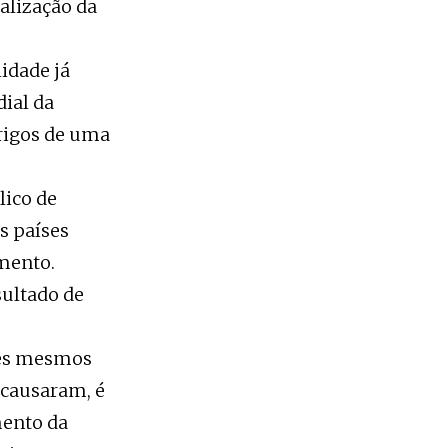
alização da
idade já
ial da
rigos de uma
lico de
s países
mento.
sultado de
stes mesmos
 causaram, é
mento da