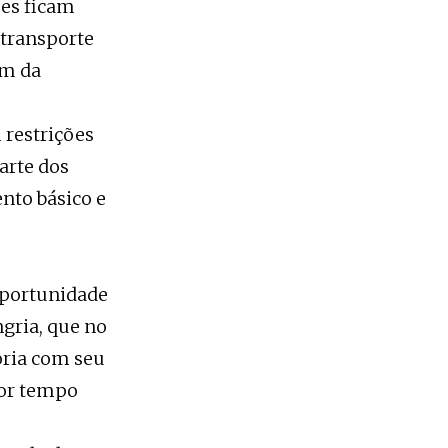
ses ficam
 transporte
im da
 restrições
arte dos
nto básico e
oportunidade
gria, que no
oria com seu
por tempo