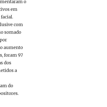
 aumentaram o
tivos em
acial.
clusive com
sso somado
 por
 do aumento
s, foram 97
as dos
etidos a
itam do
ositores.