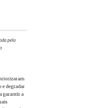
sada pela
o
 priorizaram
o e degradar
a garantir a
mais