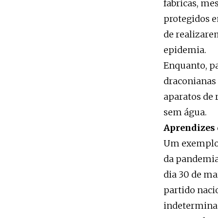
fabricas, me
protegidos e
de realizare
epidemia.
Enquanto, pa
draconianas 
aparatos de
sem água.
Aprendizes 
Um exemplo 
da pandemia 
dia 30 de m
partido naci
indetermina