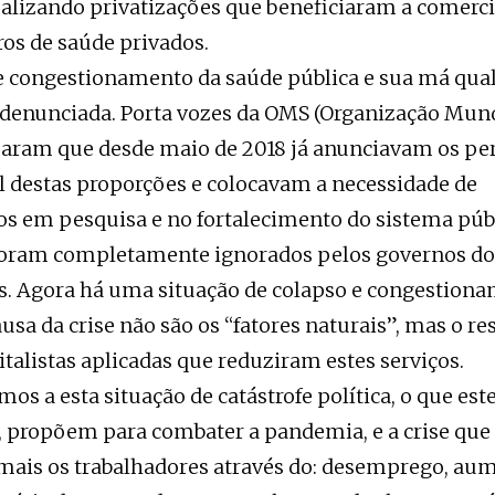
realizando privatizações que beneficiaram a comerci
ros de saúde privados.
e congestionamento da saúde pública e sua má qual
denunciada. Porta vozes da OMS (Organização Mund
maram que desde maio de 2018 já anunciavam os pe
al destas proporções e colocavam a necessidade de
s em pesquisa e no fortalecimento do sistema púb
foram completamente ignorados pelos governos do
s. Agora há uma situação de colapso e congestiona
usa da crise não são os “fatores naturais”, mas o re
italistas aplicadas que reduziram estes serviços.
s a esta situação de catástrofe política, o que e
 propõem para combater a pandemia, e a crise que
mais os trabalhadores através do: desemprego, au