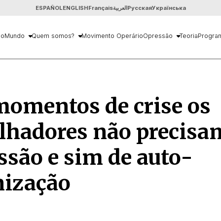
ESPAÑOL
ENGLISH
Français
العربية
Русская
Українська
io
Mundo
Quem somos?
Movimento Operário
Opressão
Teoria
Progra
momentos de crise os
lhadores não precisa
ssão e sim de auto-
nização