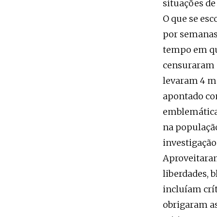
situações de 
O que se esc
por semanas,
tempo em qu
censuraram 
levaram 4 me
apontado com
emblemática 
na população
investigação
Aproveitaram
liberdades, 
incluíam crít
obrigaram as