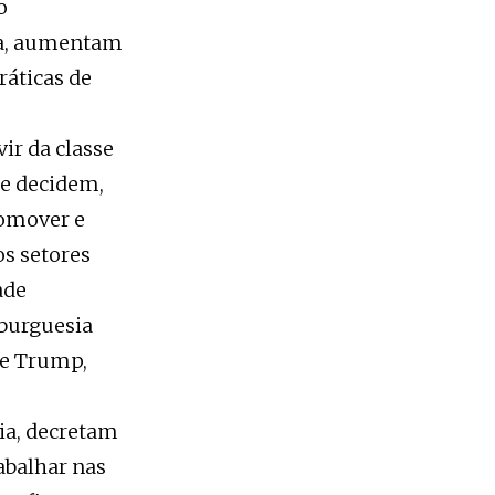
o
ia, aumentam
ráticas de
ir da classe
ue decidem,
comover e
os setores
ade
 burguesia
 e Trump,
ia, decretam
abalhar nas