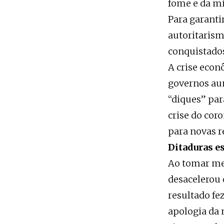
fome e da mi
Para garant
autoritarism
conquistados
A crise econ
governos au
“diques” par
crise do co
para novas r
Ditaduras e
Ao tomar med
desacelerou 
resultado f
apologia da 