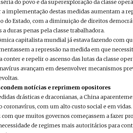
séria do povo e da superexploração da classe operá
ir a implementação destas medidas aumentam a rep
o do Estado, com a diminuição de direitos democrá
 a duras penas pela classe trabalhadora.
ômica capitalista mundial já estava fazendo com q
mentassem a repressão na medida em que necessi
a conter e repelir o ascenso das lutas da classe ope
ronavírus avançam em desenvolver mecanismos pre
evoltas.
scondem notícias e reprimem opositores
idas drásticas e draconianas, a China aparenteme
o coronavírus, com um alto custo social e em vidas.
ez com que muitos governos começassem a fazer pr
necessidade de regimes mais autoritários para cont