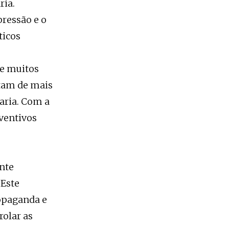
ria.
ressão e o
ticos
ue muitos
tam de mais
raria. Com a
ventivos
nte
 Este
opaganda e
rolar as