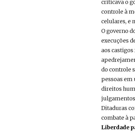
criticava o 
controle à m
celulares, e
O governo do
execuções de
aos castigos
apedrejamen
do controle 
pessoas em u
direitos hum
julgamentos 
Ditaduras co
combate à pa
Liberdade pa