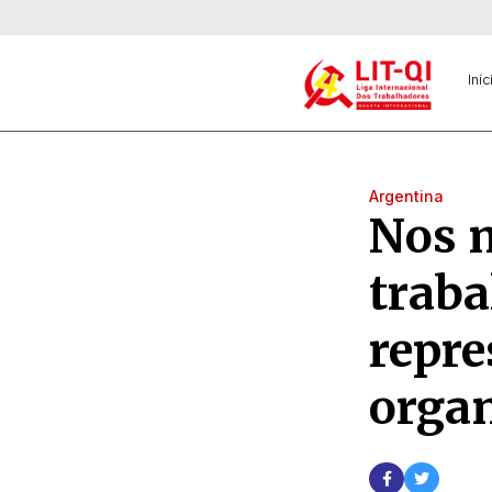
Iníc
Argentina
Nos 
traba
repre
orga