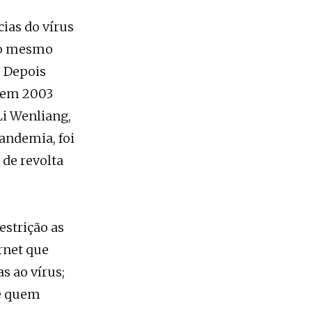
ias do vírus
 ao mesmo
. Depois
e em 2003
Li Wenliang,
andemia, foi
de revolta
estrição as
rnet que
s ao vírus;
de quem