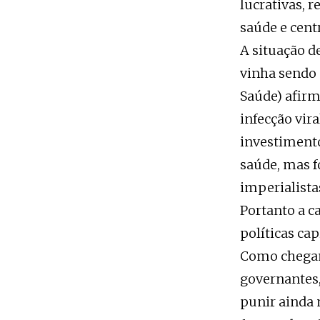
lucrativas, 
saúde e cent
A situação d
vinha sendo 
Saúde) afir
infecção vir
investimento
saúde, mas 
imperialista
Portanto a ca
políticas cap
Como chegamo
governantes,
punir ainda 