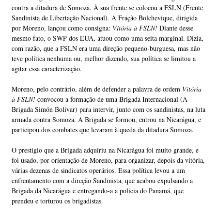
contra a ditadura de Somoza. À sua frente se colocou a FSLN (Frente
Sandinista de Libertação Nacional). A Fração Bolchevique, dirigida
por Moreno, lançou como consigna:
Vitória à FSLN!
Diante desse
mesmo fato, o SWP dos EUA, atuou como uma seita marginal. Dizia,
com razão, que a FSLN era uma direção pequeno-burguesa, mas não
teve política nenhuma ou, melhor dizendo, sua política se limitou a
agitar essa caracterização.
Moreno, pelo contrário, além de defender a palavra de ordem
Vitória
à FSLN!
convocou a formação de uma Brigada Internacional (A
Brigada Simón Bolívar) para intervir, junto com os sandinistas, na luta
armada contra Somoza. A Brigada se formou, entrou na Nicarágua, e
participou dos combates que levaram à queda da ditadura Somoza.
O prestígio que a Brigada adquiriu na Nicarágua foi muito grande, e
foi usado, por orientação de Moreno, para organizar, depois da vitória,
várias dezenas de sindicatos operários. Essa política levou a um
enfrentamento com a direção Sandinista, que acabou expulsando a
Brigada da Nicarágua e entregando-a a polícia do Panamá, que
prendeu e torturou os brigadistas.