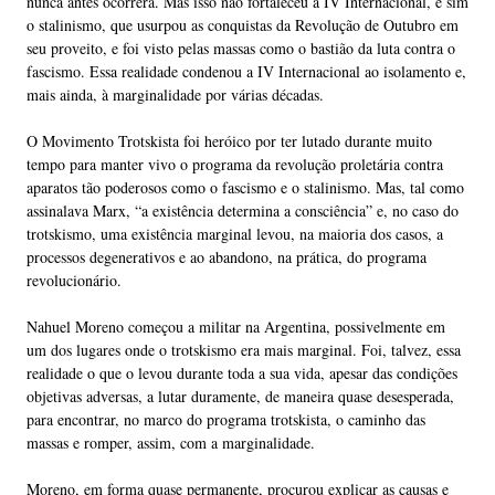
nunca antes ocorrera. Mas isso não fortaleceu a IV Internacional, e sim
o stalinismo, que usurpou as conquistas da Revolução de Outubro em
seu proveito, e foi visto pelas massas como o bastião da luta contra o
fascismo. Essa realidade condenou a IV Internacional ao isolamento e,
mais ainda, à marginalidade por várias décadas.
O Movimento Trotskista foi heróico por ter lutado durante muito
tempo para manter vivo o programa da revolução proletária contra
aparatos tão poderosos como o fascismo e o stalinismo. Mas, tal como
assinalava Marx, “a existência determina a consciência” e, no caso do
trotskismo, uma existência marginal levou, na maioria dos casos, a
processos degenerativos e ao abandono, na prática, do programa
revolucionário.
Nahuel Moreno começou a militar na Argentina, possivelmente em
um dos lugares onde o trotskismo era mais marginal. Foi, talvez, essa
realidade o que o levou durante toda a sua vida, apesar das condições
objetivas adversas, a lutar duramente, de maneira quase desesperada,
para encontrar, no marco do programa trotskista, o caminho das
massas e romper, assim, com a marginalidade.
Moreno, em forma quase permanente, procurou explicar as causas e