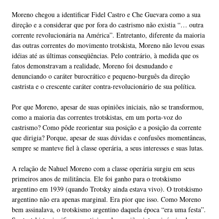
Moreno chegou a identificar Fidel Castro e Che Guevara como a sua
direção e a considerar que por fora do castrismo não existia “… outra
corrente revolucionária na América”. Entretanto, diferente da maioria
das outras correntes do movimento trotskista, Moreno não levou essas
idéias até as últimas conseqüências. Pelo contrário, à medida que os
fatos demonstravam a realidade, Moreno foi desnudando e
denunciando o caráter burocrático e pequeno-burguês da direção
castrista e o crescente caráter contra-revolucionário de sua política.
Por que Moreno, apesar de suas opiniões iniciais, não se transformou,
como a maioria das correntes trotskistas, em um porta-voz do
castrismo? Como pôde reorientar sua posição e a posição da corrente
que dirigia? Porque, apesar de suas dúvidas e confusões momentâneas,
sempre se manteve fiel à classe operária, a seus interesses e suas lutas.
A relação de Nahuel Moreno com a classe operária surgiu em seus
primeiros anos de militância. Ele foi ganho para o trotskismo
argentino em 1939 (quando Trotsky ainda estava vivo). O trotskismo
argentino não era apenas marginal. Era pior que isso. Como Moreno
bem assinalava, o trotskismo argentino daquela época “era uma festa”.