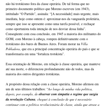
não há trotskismo fora da classe operária. De tal forma que no
primeiro documento político que Moreno escreveu (em 1943),
intitulado “O Partido”, assinala: “[A necessidade] mais urgente, mais
imediata, hoje como ontem é: aproximar-nos da vanguarda proletária,
sempre que isso se apresente como uma tarefa possível, e rechaçar
como oportunista toda intenção de nos desviar dessa linha”.
Conseqüente com essa conclusão, em 1945 a maioria dos militantes do
GOM, com Moreno à cabeça, rompeu definitivamente com o
trotskismo dos bares de Buenos Aires. Foram morar na
Villa
Pobladora
, que era a principal concentração operária do país e que se
transformaria em uma “fortaleza trotskista”.
Essa orientação de Moreno, em relação à classe operária, que manteve
até sua morte, o diferenciou profundamente não de todos, mas da
maioria dos outros dirigentes trotskistas.
A propósito dessa relação com a classe operária, Moreno afirmou em
um de seus últimos trabalhos: “
Ao longo de minha vida política,
depois, por exemplo, de
observar com simpatia o regime que surgiu
da revolução Cubana
, cheguei à conclusão de que é necessário
continuar com a política revolucionária de classe, ainda que atrase a