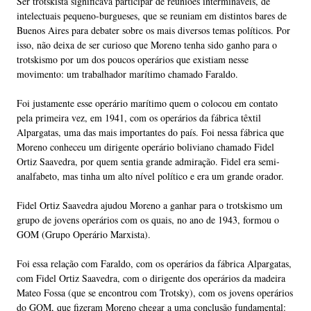
Ser trotskista significava participar de reuniões intermináveis, de
intelectuais pequeno-burgueses, que se reuniam em distintos bares de
Buenos Aires para debater sobre os mais diversos temas políticos. Por
isso, não deixa de ser curioso que Moreno tenha sido ganho para o
trotskismo por um dos poucos operários que existiam nesse
movimento: um trabalhador marítimo chamado Faraldo.
Foi justamente esse operário marítimo quem o colocou em contato
pela primeira vez, em 1941, com os operários da fábrica têxtil
Alpargatas, uma das mais importantes do país. Foi nessa fábrica que
Moreno conheceu um dirigente operário boliviano chamado Fidel
Ortiz Saavedra, por quem sentia grande admiração. Fidel era semi-
analfabeto, mas tinha um alto nível político e era um grande orador.
Fidel Ortiz Saavedra ajudou Moreno a ganhar para o trotskismo um
grupo de jovens operários com os quais, no ano de 1943, formou o
GOM (Grupo Operário Marxista).
Foi essa relação com Faraldo, com os operários da fábrica Alpargatas,
com Fidel Ortiz Saavedra, com o dirigente dos operários da madeira
Mateo Fossa (que se encontrou com Trotsky), com os jovens operários
do GOM, que fizeram Moreno chegar a uma conclusão fundamental: