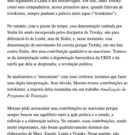
seus seguidores a Lenin e aos bolcheviques. Por isso, tanto Trotsky
como seus companheiros, nesses primeiros anos, quando falavam de
trotskismo, sempre punham a palavra entre aspas (“trotskismo”).
No entanto, com o passar do tempo, essa denominação cunhada por
Stalin foi sendo incorporada pelos discípulos de Trotsky, não para
diferenciá-lo de Lenin, mas de Stalin, e, nesse momento, essa
denominação do movimento foi correta porque Trotsky, em sua luta
contra Stalin, deu uma contribuição qualitativa ao marxismo. Tratava-
se da interpretação sobre a degeneração burocrática da URSS e da
tarefa que dela se desprendia: a revolução política.
Se analisarmos o “morenismo” com esses critérios, teríamos que fazer
uma dupla interpretação. Sem dúvida, Moreno trouxe contribuições ao
trotskismo, a maioria delas resumidas em seu trabalho
Atualização do
Programa de Transição
.
Moreno pôde acrescentar suas contribuições ao marxismo porque
sempre buscou um equilíbrio entre a ação prática e o estudo, a
reflexão e a elaboração teórica. No entanto, essas contribuições, sendo
muito importantes, não foram qualitativamente distintas das
elaborações de Marx, Engels, Lenin e Trotsky. Nesse sentido, não