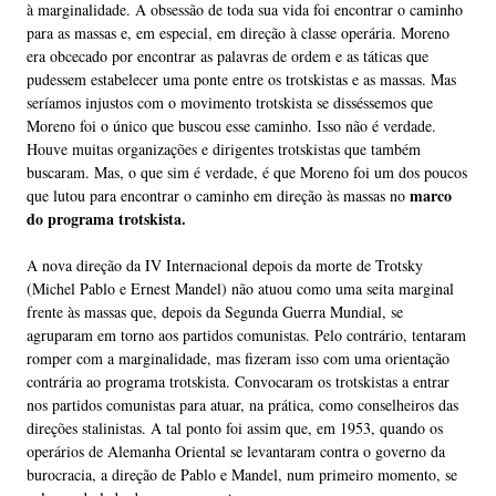
à marginalidade. A obsessão de toda sua vida foi encontrar o caminho
para as massas e, em especial, em direção à classe operária. Moreno
era obcecado por encontrar as palavras de ordem e as táticas que
pudessem estabelecer uma ponte entre os trotskistas e as massas. Mas
seríamos injustos com o movimento trotskista se disséssemos que
Moreno foi o único que buscou esse caminho. Isso não é verdade.
Houve muitas organizações e dirigentes trotskistas que também
buscaram. Mas, o que sim é verdade, é que Moreno foi um dos poucos
marco
que lutou para encontrar o caminho em direção às massas no
do programa trotskista.
A nova direção da IV Internacional depois da morte de Trotsky
(Michel Pablo e Ernest Mandel) não atuou como uma seita marginal
frente às massas que, depois da Segunda Guerra Mundial, se
agruparam em torno aos partidos comunistas. Pelo contrário, tentaram
romper com a marginalidade, mas fizeram isso com uma orientação
contrária ao programa trotskista. Convocaram os trotskistas a entrar
nos partidos comunistas para atuar, na prática, como conselheiros das
direções stalinistas. A tal ponto foi assim que, em 1953, quando os
operários de Alemanha Oriental se levantaram contra o governo da
burocracia, a direção de Pablo e Mandel, num primeiro momento, se