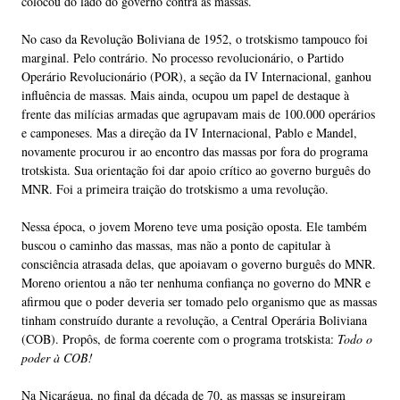
colocou do lado do governo contra as massas.
No caso da Revolução Boliviana de 1952, o trotskismo tampouco foi
marginal. Pelo contrário. No processo revolucionário, o Partido
Operário Revolucionário (POR), a seção da IV Internacional, ganhou
influência de massas. Mais ainda, ocupou um papel de destaque à
frente das milícias armadas que agrupavam mais de 100.000 operários
e camponeses. Mas a direção da IV Internacional, Pablo e Mandel,
novamente procurou ir ao encontro das massas por fora do programa
trotskista. Sua orientação foi dar apoio crítico ao governo burguês do
MNR. Foi a primeira traição do trotskismo a uma revolução.
Nessa época, o jovem Moreno teve uma posição oposta. Ele também
buscou o caminho das massas, mas não a ponto de capitular à
consciência atrasada delas, que apoiavam o governo burguês do MNR.
Moreno orientou a não ter nenhuma confiança no governo do MNR e
afirmou que o poder deveria ser tomado pelo organismo que as massas
tinham construído durante a revolução, a Central Operária Boliviana
(COB). Propôs, de forma coerente com o programa trotskista:
Todo o
poder à COB!
Na Nicarágua, no final da década de 70, as massas se insurgiram