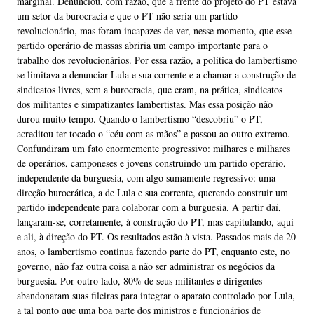
marginal. Denunciou, com razão, que à frente do projeto do PT estava
um setor da burocracia e que o PT não seria um partido
revolucionário, mas foram incapazes de ver, nesse momento, que esse
partido operário de massas abriria um campo importante para o
trabalho dos revolucionários. Por essa razão, a política do lambertismo
se limitava a denunciar Lula e sua corrente e a chamar a construção de
sindicatos livres, sem a burocracia, que eram, na prática, sindicatos
dos militantes e simpatizantes lambertistas. Mas essa posição não
durou muito tempo. Quando o lambertismo “descobriu” o PT,
acreditou ter tocado o “céu com as mãos” e passou ao outro extremo.
Confundiram um fato enormemente progressivo: milhares e milhares
de operários, camponeses e jovens construindo um partido operário,
independente da burguesia, com algo sumamente regressivo: uma
direção burocrática, a de Lula e sua corrente, querendo construir um
partido independente para colaborar com a burguesia. A partir daí,
lançaram-se, corretamente, à construção do PT, mas capitulando, aqui
e ali, à direção do PT. Os resultados estão à vista. Passados mais de 20
anos, o lambertismo continua fazendo parte do PT, enquanto este, no
governo, não faz outra coisa a não ser administrar os negócios da
burguesia. Por outro lado, 80% de seus militantes e dirigentes
abandonaram suas fileiras para integrar o aparato controlado por Lula,
a tal ponto que uma boa parte dos ministros e funcionários de