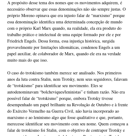
A propósito desse tema dos nomes que os movimentos adquirem, é
necessário observar que essas denominações não são sempre justas. O
próprio Moreno opinava que era injusto falar de “marxismo” porque
essa denominação identifica uma determinada concepção de mundo
com o próprio Karl Marx quando, na realidade, ela era produto do
trabalho prático e intelectual de uma equipe formado por ele e por
Friedrich Engels. Dessa forma, essa injustiça histórica, surgida
provavelmente por limitações idiomáticas, condenou Engels a um
papel auxiliar, de colaborador de Marx, quando ele era na verdade
muito mais do que isso.
O caso do trotskismo também merece ser analisado. Nos primeiros
anos da luta contra Stalin, nem Trotsky, nem seus seguidores, falavam
de “trotskismo” para identificar seu movimento. Eles se
autodenominavam “bolcheviques/leninistas” e tinham razão. Não era
possível falar de “trotskismo” porque, embora Trotsky tivesse
desempenhado um papel brilhante na Revolução de Outubro e à frente
do Exército Vermelho na Guerra Civil, não havia incorporado ao
marxismo e ao leninismo algo que fosse qualitativo e que, portanto,
merecesse identificar seu movimento com seu nome. Quem começou a
falar de trotskismo foi Stalin, com o objetivo de contrapor Trotsky e