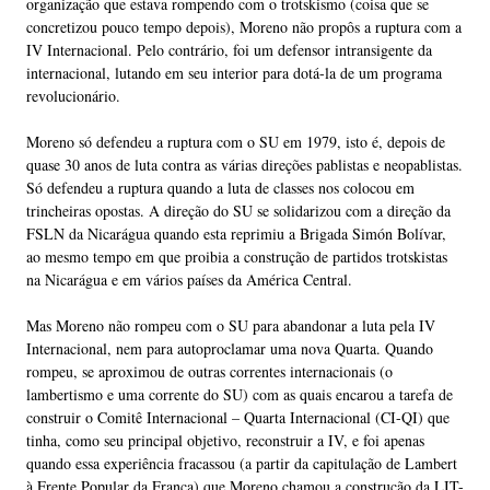
organização que estava rompendo com o trotskismo (coisa que se
concretizou pouco tempo depois), Moreno não propôs a ruptura com a
IV Internacional. Pelo contrário, foi um defensor intransigente da
internacional, lutando em seu interior para dotá-la de um programa
revolucionário.
Moreno só defendeu a ruptura com o SU em 1979, isto é, depois de
quase 30 anos de luta contra as várias direções pablistas e neopablistas.
Só defendeu a ruptura quando a luta de classes nos colocou em
trincheiras opostas. A direção do SU se solidarizou com a direção da
FSLN da Nicarágua quando esta reprimiu a Brigada Simón Bolívar,
ao mesmo tempo em que proibia a construção de partidos trotskistas
na Nicarágua e em vários países da América Central.
Mas Moreno não rompeu com o SU para abandonar a luta pela IV
Internacional, nem para autoproclamar uma nova Quarta. Quando
rompeu, se aproximou de outras correntes internacionais (o
lambertismo e uma corrente do SU) com as quais encarou a tarefa de
construir o Comitê Internacional – Quarta Internacional (CI-QI) que
tinha, como seu principal objetivo, reconstruir a IV, e foi apenas
quando essa experiência fracassou (a partir da capitulação de Lambert
à Frente Popular da França) que Moreno chamou a construção da LIT-