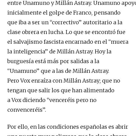
entre
Unamuno
y
Millán
Astray
.
Unamuno
apoy
inicialmente el golpe de Franco, pensando
que iba a ser un “correctivo” autoritario a la
clase obrera en lucha. Lo que se encontró fue
el salvajismo fascista encarnado en el “muera
la inteligencia” de
Millán
Astray
. Hoy la
burguesía está más por salidas a la
“U
namuno
” que a las de
Millán
Astray
.
Pero
Vox
enraíza con
Millán
Astray
; que no
tengan que salir los que han alimentado
a
Vox
diciendo “venceréis pero no
convenceréis”.
Por ello, en las condiciones españolas es abrir