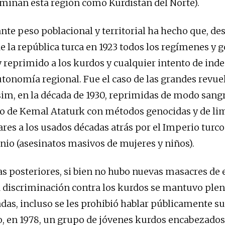
inan esta región como Kurdistán del Norte).
nte peso poblacional y territorial ha hecho que, des
de la república turca en 1923 todos los regímenes y 
 reprimido a los kurdos y cualquier intento de ind
utonomía regional. Fue el caso de las grandes revue
sim, en la década de 1930, reprimidas de modo sangr
o de Kemal Ataturk con métodos genocidas y de li
ares a los usados décadas atrás por el Imperio turco
io (asesinatos masivos de mujeres y niños).
s posteriores, si bien no hubo nuevas masacres de es
a discriminación contra los kurdos se mantuvo ple
as, incluso se les prohibió hablar públicamente su
o, en 1978, un grupo de jóvenes kurdos encabezados