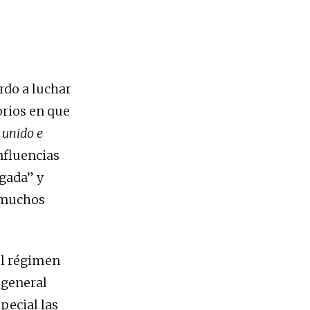
rdo a luchar
orios en que
, unido e
influencias
ngada” y
 muchos
del régimen
 general
pecial las