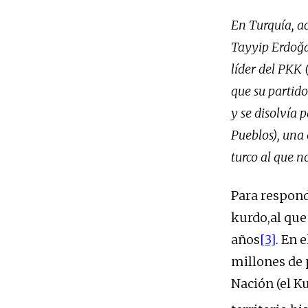
En Turquía, ac
Tayyip Erdoğ
líder del PKK 
que su partid
y se disolvía 
Pueblos), una 
turco al que n
Para respond
kurdo,al que
años
[3]
. En 
millones de 
Nación (el Ku