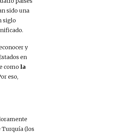
uatro países
han sido una
 siglo
nificado.
reconocer y
 Estados en
nte como
la
Por eso,
adoramente
 Turquía (los