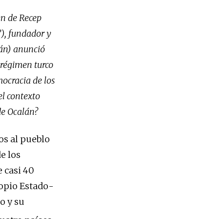
en de Recep
), fundador y
tán) anunció
 régimen turco
mocracia de los
el contexto
 de Ocalán?
s al pueblo
e los
e casi 40
ropio Estado-
o y su