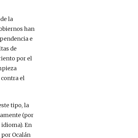
de la
gobiernos han
ependencia e
ltas de
iento por el
mpieza
 contra el
te tipo, la
namente (por
 idioma). En
 por Ocalán