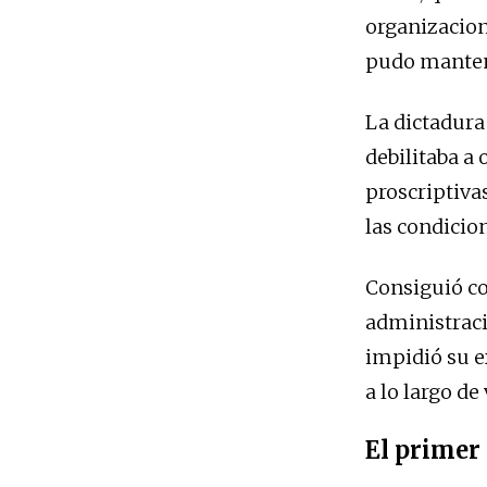
organizacion
pudo mantene
La dictadura 
debilitaba a 
proscriptiva
las condicio
Consiguió co
administraci
impidió su e
a lo largo de
El primer