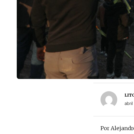
LIT
abril
Por Alejandr