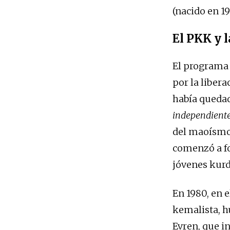
(nacido en 1
El PKK y 
El programa 
por la libera
había quedad
independiente
del maoísmo,
comenzó a f
jóvenes kurd
En 1980, en 
kemalista, h
Evren, que i