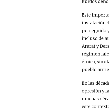
kurdos denom
Este importa
instalación 
perseguido y
incluso de a
Ararat y Der
régimen laic
étnica, simil
pueblo armen
En las década
opresión y l
muchas décad
este context