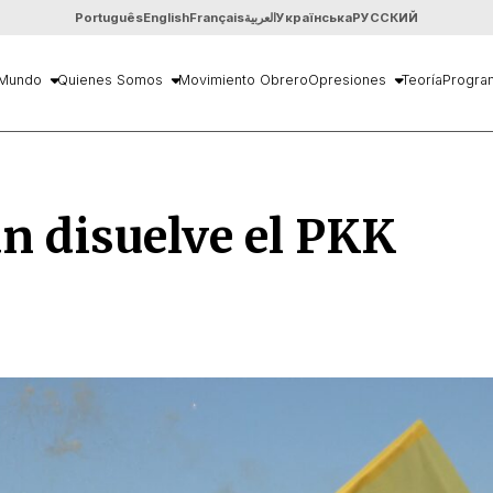
Português
English
Français
العربية
Українська
РУССКИЙ
Mundo
Quienes Somos
Movimiento Obrero
Opresiones
Teoría
Progra
n disuelve el PKK