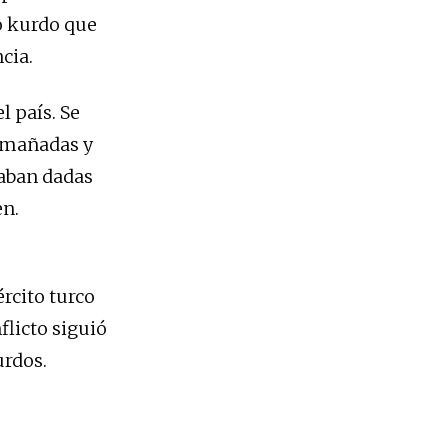
do kurdo que
cia.
l país. Se
 amañadas y
taban dadas
en.
rcito turco
flicto siguió
urdos.