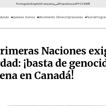
Português
English
Français
العربية
Українська
РУССКИЙ
Mundo
Quienes Somos
Movimiento Obrero
Opresiones
Teoría
Progra
Primeras Naciones ex
rdad: ¡basta de genoci
ena en Canadá!