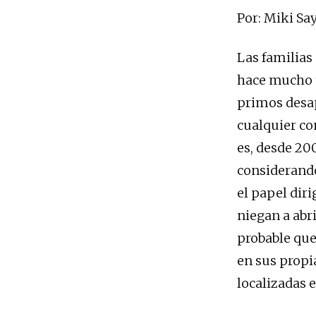
Por: Miki Sa
Las familias
hace mucho t
primos desap
cualquier co
es, desde 200
considerando
el papel dir
niegan a abr
probable que
en sus propia
localizadas e