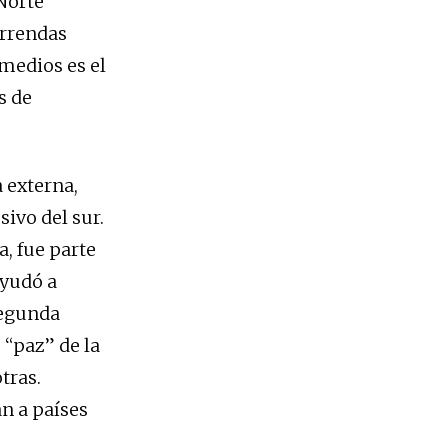
Norte
orrendas
 medios es el
s de
 externa,
ivo del sur.
a, fue parte
ayudó a
segunda
 “paz” de la
tras.
n a países