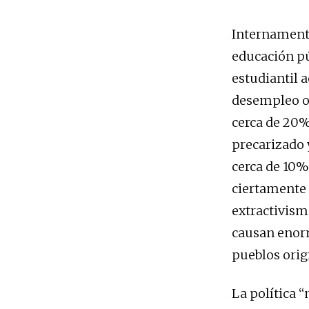
Internamente
educación pú
estudiantil 
desempleo ofi
cerca de 20%
precarizado 
cerca de 10% 
ciertamente 
extractivism
causan enorm
pueblos orig
La política “