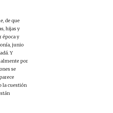
e, de que
, hijas y
r época y
onía, junio
adá. Y
rmalmente por
iones se
 parece
 la cuestión
están