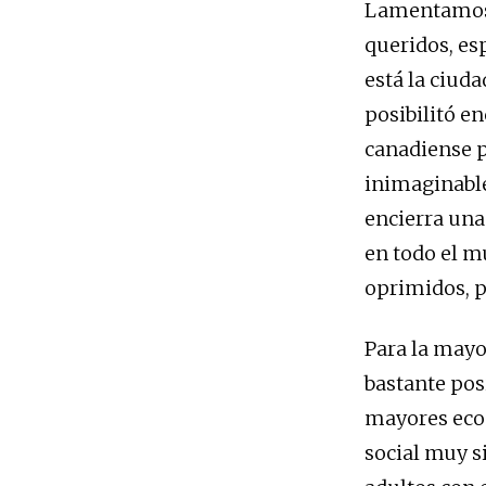
Lamentamos 
queridos, es
está la ciud
posibilitó en
canadiense p
inimaginabl
encierra una
en todo el m
oprimidos, p
Para la mayo
bastante pos
mayores econ
social muy s