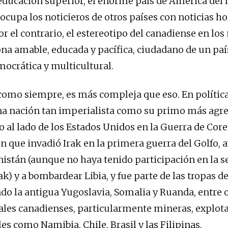
educación superior, el enorme país de América del 
 ocupa los noticieros de otros países con noticias h
r el contrario, el estereotipo del canadiense en los
na amable, educada y pacífica, ciudadano de un paí
mocrática y multicultural.
 como siempre, es más compleja que eso. En política
a nación tan imperialista como su primo más agres
o al lado de los Estados Unidos en la Guerra de Core
ón que invadió Irak en la primera guerra del Golfo, 
nistán (aunque no haya tenido participación en la 
ak) y a bombardear Libia, y fue parte de las tropas de
o la antigua Yugoslavia, Somalia y Ruanda, entre o
les canadienses, particularmente mineras, explota
es como Namibia, Chile, Brasil y las Filipinas.