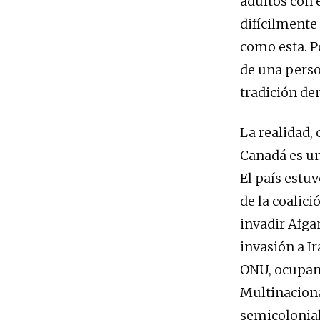
adultos con 
difícilmente
como esta. Po
de una perso
tradición de
La realidad,
Canadá es un
El país estuv
de la coalici
invadir Afga
invasión a Ir
ONU, ocupand
Multinaciona
semicolonial