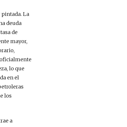
 pintada. La
una deuda
tasa de
mente mayor,
rario,
 oficialmente
eza, lo que
da en el
petroleras
e los
trae a