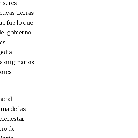
 seres
cuyas tierras
ue fue lo que
 del gobierno
es
gedia
s originarios
tores
eral,
una de las
bienestar
ero de