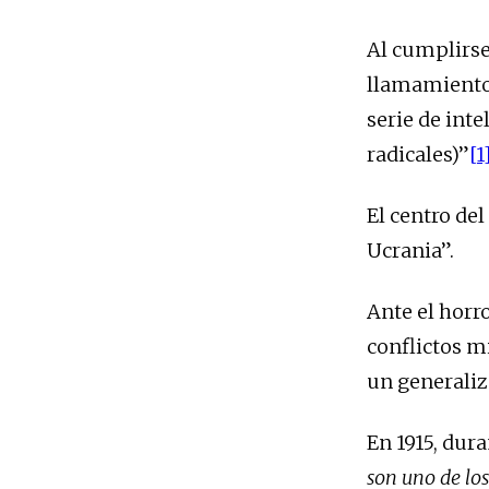
Al cumplirse
llamamiento 
serie de int
radicales)”
[1
El centro del
Ucrania”.
Ante el horr
conflictos m
un generaliz
En 1915, dur
son uno de los