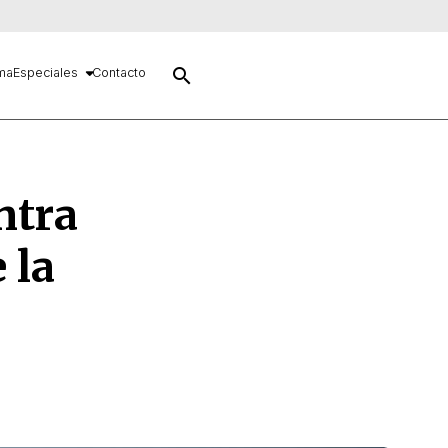
search
ma
Especiales
Contacto
ntra
 la