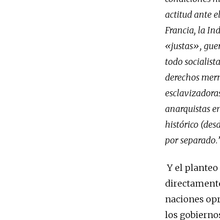
actitud ante e
Francia, la Ind
«justas», guer
todo socialist
derechos merm
esclavizadora
anarquistas en
histórico (des
por separado
.
Y el planteo
directamente
naciones opr
los gobierno