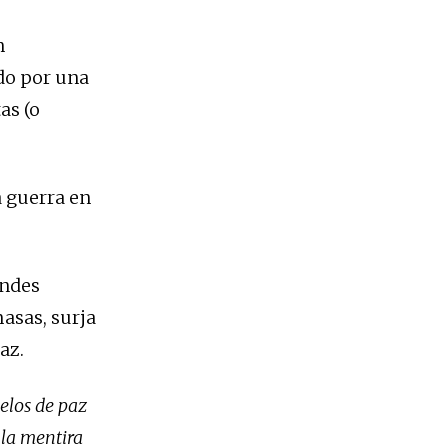
n
ado por una
as (o
a guerra en
andes
masas, surja
paz.
elos de paz
 la mentira