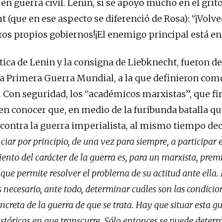
en guerra civil. Lenin, sí se apoyó mucho en el grit
t (que en ese aspecto se diferenció de Rosa): “¡Volv
ros propios gobiernos!¡El enemigo principal está en 
ítica de Lenin y la consigna de Liebknecht, fueron d
la Primera Guerra Mundial, a la que definieron com
. Con seguridad, los “académicos marxistas”, que f
n conocer que, en medio de la furibunda batalla q
 contra la guerra imperialista, al mismo tiempo dec
iar por principio, de una vez para siempre, a participar 
iento del carácter de la guerra es, para un marxista, prem
que permite resolver el problema de su actitud ante ella.
es necesario, ante todo, determinar cuáles son las condicio
oncreta de la guerra de que se trata. Hay que situar esta gu
stóricas en que transcurre. Sólo entonces se puede determ