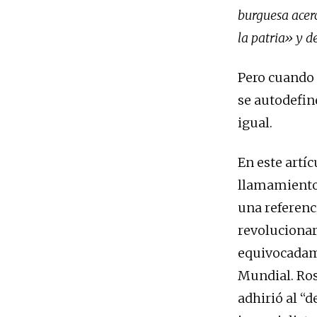
burguesa acerc
la patria» y d
Pero cuando 
se autodefin
igual.
En este artí
llamamiento
una referenc
revolucionar
equivocadame
Mundial. Ros
adhirió al “d