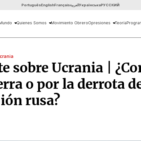
Português
English
Français
العربية
Українська
РУССКИЙ
Mundo
Quienes Somos
Movimiento Obrero
Opresiones
Teoría
Progra
crania
e sobre Ucrania | ¿Co
erra o por la derrota de
ión rusa?