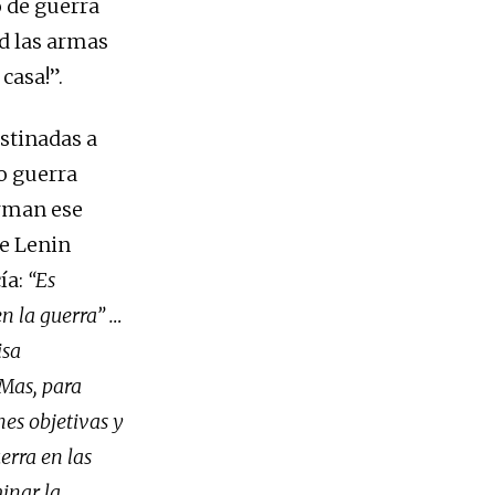
o de guerra
ed las armas
casa!”.
estinadas a
o guerra
irman ese
ue Lenin
ía:
“
Es
en la guerra” …
isa
 Mas, para
nes objetivas y
erra en las
inar la