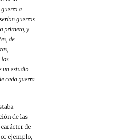
 guerra a
 serían guerras
a primero, y
tes, de
ras,
 los
e un estudio
 de cada guerra
estaba
ión de las
 carácter de
por ejemplo,