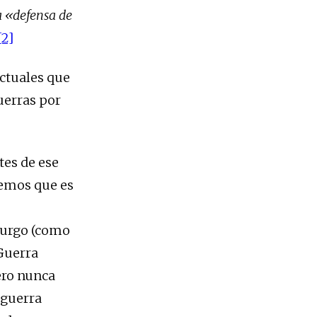
la «defensa de
[2]
ectuales que
uerras por
tes de ese
nemos que es
mburgo (como
Guerra
ero nunca
 guerra