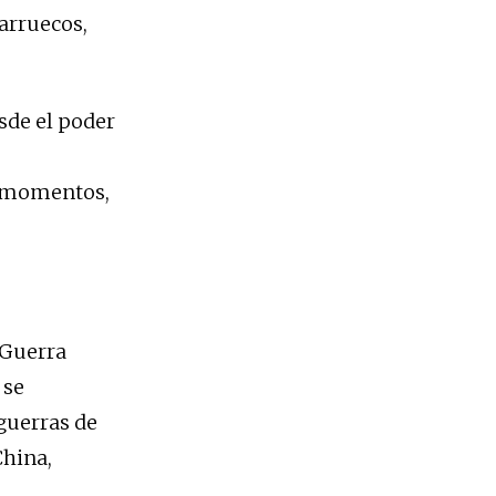
arruecos,
sde el poder
s momentos,
 Guerra
 se
guerras de
China,