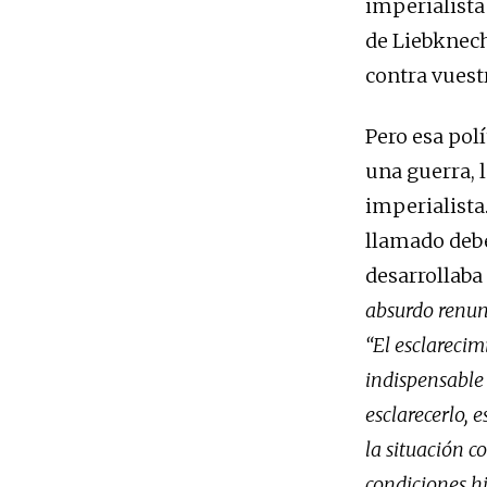
imperialista 
de Liebknech
contra vuest
Pero esa pol
una guerra, 
imperialista
llamado debe
desarrollaba
absurdo renunc
“El esclarecim
indispensable 
esclarecerlo, 
la situación c
condiciones hi