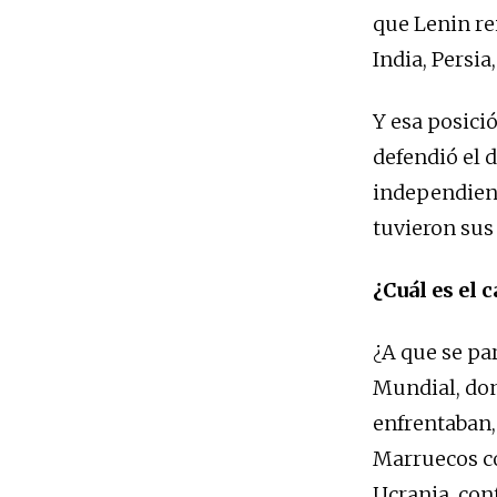
que Lenin re
India, Persia
Y esa posici
defendió el 
independient
tuvieron sus
¿Cuál es el 
¿A que se pa
Mundial, don
enfrentaban,
Marruecos con
Ucrania, con