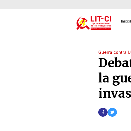
Inicio
Guerra contra U
Debat
la gu
invas